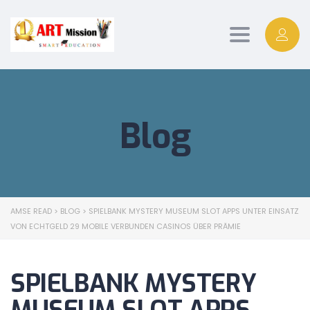
Toggle
navigation
Blog
AMSE READ
>
BLOG
>
SPIELBANK MYSTERY MUSEUM SLOT APPS UNTER EINSATZ
VON ECHTGELD 29 MOBILE VERBUNDEN CASINOS ÜBER PRÄMIE
SPIELBANK MYSTERY