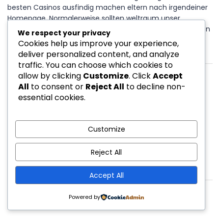
besten Casinos ausfindig machen eltern nach irgendeiner
Homepage. Normalerweise sollten weltraum unser
modernen Casinos Spiele von den bereits oben genannten
We respect your privacy
Spielanbietern im Softwareanwendungen sehen.
Cookies help us improve your experience,
deliver personalized content, and analyze
traffic. You can choose which cookies to
allow by clicking
Customize
. Click
Accept
Share:
All
to consent or
Reject All
to decline non-
essential cookies.
Author:emp001
Customize
Computer Teacher, Computer Engineer
Reject All
Accept All
Powered by