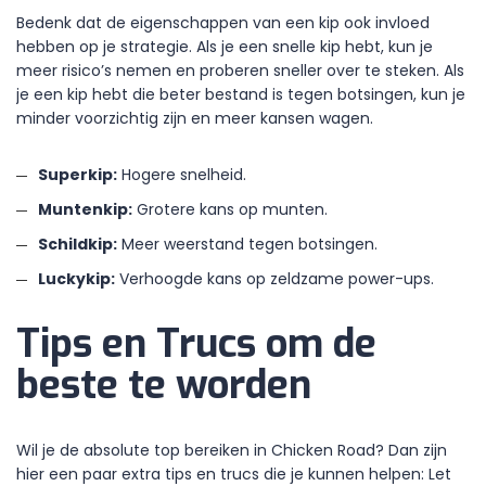
Bedenk dat de eigenschappen van een kip ook invloed
hebben op je strategie. Als je een snelle kip hebt, kun je
meer risico’s nemen en proberen sneller over te steken. Als
je een kip hebt die beter bestand is tegen botsingen, kun je
minder voorzichtig zijn en meer kansen wagen.
Superkip:
Hogere snelheid.
Muntenkip:
Grotere kans op munten.
Schildkip:
Meer weerstand tegen botsingen.
Luckykip:
Verhoogde kans op zeldzame power-ups.
Tips en Trucs om de
beste te worden
Wil je de absolute top bereiken in Chicken Road? Dan zijn
hier een paar extra tips en trucs die je kunnen helpen: Let