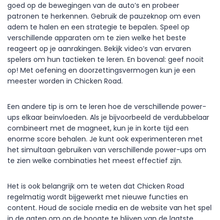
goed op de bewegingen van de auto’s en probeer
patronen te herkennen. Gebruik de pauzeknop om even
adem te halen en een strategie te bepalen. Speel op
verschillende apparaten om te zien welke het beste
reageert op je aanrakingen. Bekijk video’s van ervaren
spelers om hun tactieken te leren. En bovenal: geef nooit
op! Met oefening en doorzettingsvermogen kun je een
meester worden in Chicken Road.
Een andere tip is om te leren hoe de verschillende power-
ups elkaar beïnvloeden. Als je bijvoorbeeld de verdubbelaar
combineert met de magneet, kun je in korte tijd een
enorme score behalen. Je kunt ook experimenteren met
het simultaan gebruiken van verschillende power-ups om
te zien welke combinaties het meest effectief zijn.
Het is ook belangrijk om te weten dat Chicken Road
regelmatig wordt bijgewerkt met nieuwe functies en
content. Houd de sociale media en de website van het spel
in de gaten om op de hoogte te blijven van de laatste