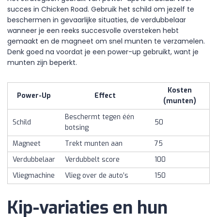
succes in Chicken Road. Gebruik het schild om jezelf te
beschermen in gevaarlijke situaties, de verdubbelaar
wanneer je een reeks succesvolle oversteken hebt
gemaakt en de magneet om snel munten te verzamelen.
Denk goed na voordat je een power-up gebruikt, want je
munten zijn beperkt.
Kosten
Power-Up
Effect
(munten)
Beschermt tegen één
Schild
50
botsing
Magneet
Trekt munten aan
75
Verdubbelaar
Verdubbelt score
100
Vliegmachine
Vlieg over de auto’s
150
Kip-variaties en hun