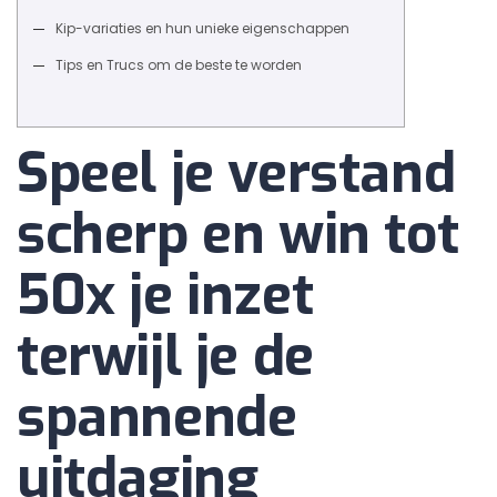
Kip-variaties en hun unieke eigenschappen
Tips en Trucs om de beste te worden
Speel je verstand
scherp en win tot
50x je inzet
terwijl je de
spannende
uitdaging