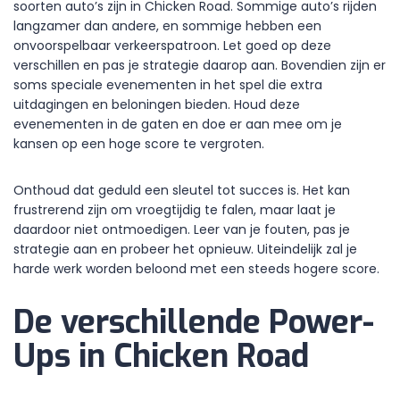
soorten auto’s zijn in Chicken Road. Sommige auto’s rijden
langzamer dan andere, en sommige hebben een
onvoorspelbaar verkeerspatroon. Let goed op deze
verschillen en pas je strategie daarop aan. Bovendien zijn er
soms speciale evenementen in het spel die extra
uitdagingen en beloningen bieden. Houd deze
evenementen in de gaten en doe er aan mee om je
kansen op een hoge score te vergroten.
Onthoud dat geduld een sleutel tot succes is. Het kan
frustrerend zijn om vroegtijdig te falen, maar laat je
daardoor niet ontmoedigen. Leer van je fouten, pas je
strategie aan en probeer het opnieuw. Uiteindelijk zal je
harde werk worden beloond met een steeds hogere score.
De verschillende Power-
Ups in Chicken Road