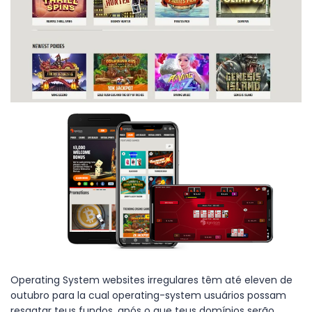
Operating System websites irregulares têm até eleven de
outubro para la cual operating-system usuários possam
resgatar teus fundos, após o que teus domínios serão