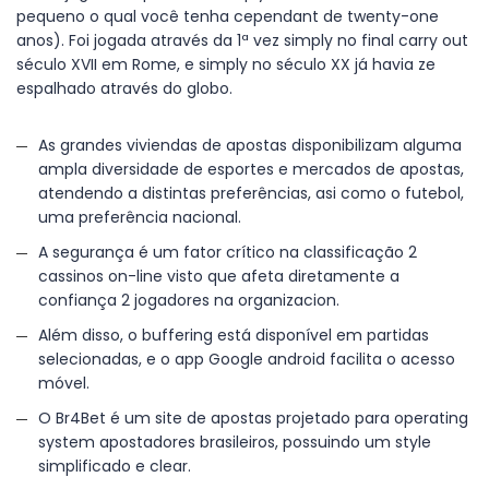
pequeno o qual você tenha cependant de twenty-one
anos). Foi jogada através da 1ª vez simply no final carry out
século XVII em Rome, e simply no século XX já havia ze
espalhado através do globo.
As grandes viviendas de apostas disponibilizam alguma
ampla diversidade de esportes e mercados de apostas,
atendendo a distintas preferências, asi como o futebol,
uma preferência nacional.
A segurança é um fator crítico na classificação 2
cassinos on-line visto que afeta diretamente a
confiança 2 jogadores na organizacion.
Além disso, o buffering está disponível em partidas
selecionadas, e o app Google android facilita o acesso
móvel.
O Br4Bet é um site de apostas projetado para operating
system apostadores brasileiros, possuindo um style
simplificado e clear.