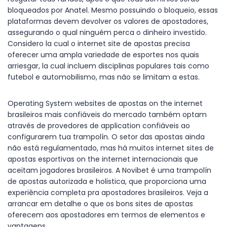
bloqueados por Anatel. Mesmo possuindo o bloqueio, essas
plataformas devem devolver os valores de apostadores,
assegurando o qual ninguém perca o dinheiro investido.
Considero la cual o internet site de apostas precisa
oferecer uma ampla variedade de esportes nos quais
arriesgar, la cual incluem disciplinas populares tais como
futebol e automobilismo, mas não se limitam a estas.
Operating System websites de apostas on the internet
brasileiros mais confiáveis do mercado também optam
através de provedores de application confiáveis ao
configurarem tua trampolín. O setor das apostas ainda
não está regulamentado, mas há muitos internet sites de
apostas esportivas on the internet internacionais que
aceitam jogadores brasileiros. A Novibet é uma trampolín
de apostas autorizada e holistica, que proporciona uma
experiência completa pra apostadores brasileiros. Veja a
arrancar em detalhe o que os bons sites de apostas
oferecem aos apostadores em termos de elementos e
vantagens.