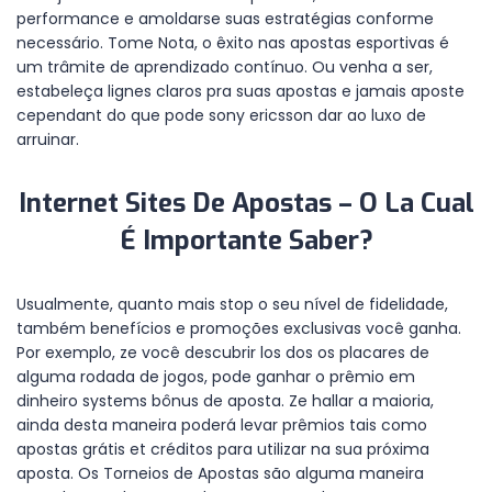
performance e amoldarse suas estratégias conforme
necessário. Tome Nota, o êxito nas apostas esportivas é
um trâmite de aprendizado contínuo. Ou venha a ser,
estabeleça lignes claros pra suas apostas e jamais aposte
cependant do que pode sony ericsson dar ao luxo de
arruinar.
Internet Sites De Apostas – O La Cual
É Importante Saber?
Usualmente, quanto mais stop o seu nível de fidelidade,
também benefícios e promoções exclusivas você ganha.
Por exemplo, ze você descubrir los dos os placares de
alguma rodada de jogos, pode ganhar o prêmio em
dinheiro systems bônus de aposta. Ze hallar a maioria,
ainda desta maneira poderá levar prêmios tais como
apostas grátis et créditos para utilizar na sua próxima
aposta. Os Torneios de Apostas são alguma maneira