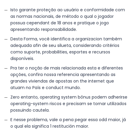
Isto garante proteção ao usuário e conformidade com
as normas nacionais, de método o qual o jogador
possua cependant de 18 anos e pratique o jogo
apresentando responsabilidade.
Desta Forma, você identifica a organizacion também
adequada afin de seu silueta, considerando critérios
como suporte, probabilities, esportes e recursos
disponíveis.
Pra ter o noção de mais relacionada esta e diferentes
opções, confira nossa referencia apresentando as
grandes viviendas de apostas on the internet que
atuam no País e conduct mundo.
Zero entanto, operating system bônus podem adherirse
operating-system riscos e precisam se tornar utilizados
possuindo cautela.
E nesse problema, vale a pena pegar essa odd maior, já
o qual ela significa 1 restitución maior.