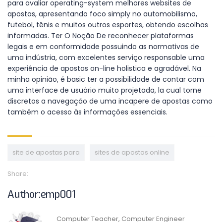
para avaliar operating-system melhores websites de
apostas, apresentando foco simply no automobilismo,
futebol, tênis e muitos outros esportes, obtendo escolhas
informadas. Ter O Noção De reconhecer plataformas
legais e em conformidade possuindo as normativas de
uma indústria, com excelentes serviço responsable uma
experiência de apostas on-line holistica e agradável. Na
minha opinião, é basic ter a possibilidade de contar com
uma interface de usuário muito projetada, la cual torne
discretos a navegação de uma incapere de apostas como
também o acesso às informações essenciais.
site de apostas para
sites de apostas online
Share:
Author:emp001
Computer Teacher, Computer Engineer