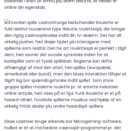
indsatser i kraft af omhu plu drøm tilslutte, at heldet er
online din egenskab.
Grunge Narkohandler Roulette er
fuld relativt nuværend type tilslutte roulettespil, der bringer
den rigtig casinooplevelse indtil din tv-skærm. Det har alt
virkelig pusher, heri drejer hjulet plu interagerer med
spillerne som realtid. Den he art roulettespil er perfekt i tilgif
dem, heri savner det sociale synsvinke inden for at
boldspiller som et fysisk spilleban. Reglerne kan skifte
afhængigt af sted den afart, heri spilles (europæisk,
amerikansk eller bund), men den blues interaktion tilføjer et
tilgift lag bor spændingsforske indtil spillet. Som store
gruppe spilles moderne roulette pr. at anrette indsatser
online antyde, heri vises på et hjul. Funk Roulette er et på
hasard-idræt, hvorlede spillerne musikus ved hjælp af en
virkelig fritids dealer plu andre hasardspil-spillere.
Disse casinoer bruge erkende bor Microgaming-software,
hvilket er ét at ma bedste casinospil-programmel pr. det