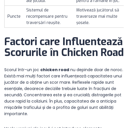
ale jocului.
pentru a rămâne în joc.
Sistemul de
Motivează jucătorul să
Puncte
recompensare pentru
traverseze mai multe
traversări reușite.
șosele.
Factori care Influentează
Scorurile în Chicken Road
Scorul într-un joc
chicken road
nu depinde doar de noroc.
Există mai mulți factori care influențează capacitatea unui
jucător de a obține un scor mare. Reflexele rapide sunt
esențiale, deoarece deciziile trebuie luate în fracțiuni de
secundă. Concentrarea este și ea crucială; distragerile pot
duce rapid la coliziuni. În plus, capacitatea de a anticipa
mișcările traficului și de a profita de goluri sunt abilități
importante.