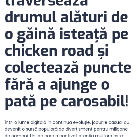
traversează
drumul alături de
o găină isteață pe
chicken road și
colectează puncte
fără a ajunge o
pată pe carosabil!
Într-o lume digitală în continuă evoluție, jocurile casual au
devenit o sursă populară de divertisment pentru milioane
de oameni. Un joc care a captivat atenția multora este