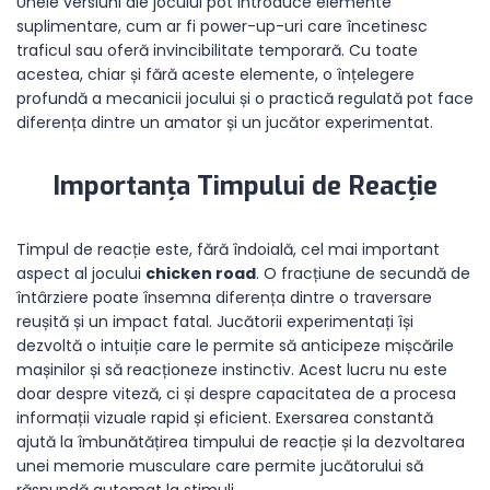
Unele versiuni ale jocului pot introduce elemente
suplimentare, cum ar fi power-up-uri care încetinesc
traficul sau oferă invincibilitate temporară. Cu toate
acestea, chiar și fără aceste elemente, o înțelegere
profundă a mecanicii jocului și o practică regulată pot face
diferența dintre un amator și un jucător experimentat.
Importanța Timpului de Reacție
Timpul de reacție este, fără îndoială, cel mai important
aspect al jocului
chicken road
. O fracțiune de secundă de
întârziere poate însemna diferența dintre o traversare
reușită și un impact fatal. Jucătorii experimentați își
dezvoltă o intuiție care le permite să anticipeze mișcările
mașinilor și să reacționeze instinctiv. Acest lucru nu este
doar despre viteză, ci și despre capacitatea de a procesa
informații vizuale rapid și eficient. Exersarea constantă
ajută la îmbunătățirea timpului de reacție și la dezvoltarea
unei memorie musculare care permite jucătorului să