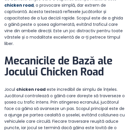
chicken road
, o provocare simplă, dar extrem de
captivantă. Acesta testează reflexele jucătorilor și
capacitatea de a lua decizii rapide. Scopul este de a ghida
o găină peste o șosea aglomerată, evitând traficul care
vine din ambele direcții. Este un joc distractiv pentru toate
vârstele și o modalitate excelentă de a-ți petrece timpul
liber.
Mecanicile de Bază ale
Jocului Chicken Road
Jocul
chicken road
este incredibil de simplu de înțeles.
Jucătorul controlează o găină care dorește să traverseze o
șosea cu trafic intens. Prin atingerea ecranului, jucătorul
face ca găina să avanseze un pas. Scopul principal este de
a ajunge pe partea cealaltă a șoselei, evitând coliziunea cu
vehiculele care circulă. Fiecare traversare reușită aduce
puncte, iar jocul se termină dacă găina este lovită de o