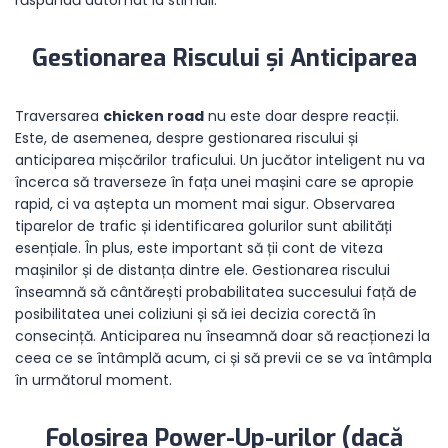
răspundă automat la stimuli.
Gestionarea Riscului și Anticiparea
Traversarea
chicken road
nu este doar despre reacții.
Este, de asemenea, despre gestionarea riscului și
anticiparea mișcărilor traficului. Un jucător inteligent nu va
încerca să traverseze în fața unei mașini care se apropie
rapid, ci va aștepta un moment mai sigur. Observarea
tiparelor de trafic și identificarea golurilor sunt abilități
esențiale. În plus, este important să ții cont de viteza
mașinilor și de distanța dintre ele. Gestionarea riscului
înseamnă să cântărești probabilitatea succesului față de
posibilitatea unei coliziuni și să iei decizia corectă în
consecință. Anticiparea nu înseamnă doar să reacționezi la
ceea ce se întâmplă acum, ci și să previi ce se va întâmpla
în următorul moment.
Folosirea Power-Up-urilor (dacă