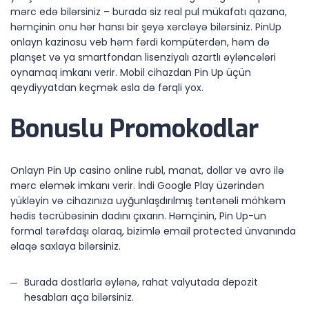
mərc edə bilərsiniz – burada siz real pul mükafatı qazana,
həmçinin onu hər hansı bir şeyə xərcləyə bilərsiniz. PinUp
onlayn kazinosu veb həm fərdi kompüterdən, həm də
planşet və ya smartfondan lisenziyalı azartlı əyləncələri
oynamaq imkanı verir. Mobil cihazdan Pin Up üçün
qeydiyyatdan keçmək əsla də fərqli yox.
Bonuslu Promokodlar
Onlayn Pin Up casino online rubl, manat, dollar və avro ilə
mərc eləmək imkanı verir. İndi Google Play üzərindən
yükləyin və cihazınıza uyğunlaşdırılmış təntənəli möhkəm
hədis təcrübəsinin dadını çıxarın. Həmçinin, Pin Up-un
formal tərəfdaşı olaraq, bizimlə email protected ünvanında
əlaqə saxlaya bilərsiniz.
Burada dostlarla əylənə, rahat valyutada depozit
hesabları aça bilərsiniz.