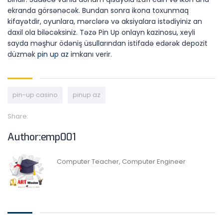
ekranda görsənəcək. Bundan sonra ikona toxunmaq
kifayətdir, oyunlara, mərclərə və aksiyalara istədiyiniz an
daxil ola biləcəksiniz. Təzə Pin Up onlayn kazinosu, xeyli
sayda məşhur ödəniş üsullarından istifadə edərək depozit
düzmək
pin up az
imkanı verir.
pin-up casino
pinup az
Share:
Author:emp001
Computer Teacher, Computer Engineer