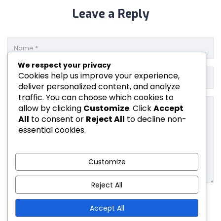
Leave a Reply
We respect your privacy
Cookies help us improve your experience,
deliver personalized content, and analyze
traffic. You can choose which cookies to
allow by clicking
Customize
. Click
Accept
All
to consent or
Reject All
to decline non-
essential cookies.
Customize
Reject All
Accept All