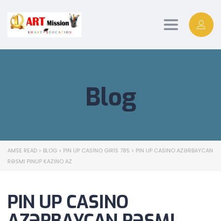
Toggle
navigation
Blog
AMSE READ
>
BLOG
>
PIN UP CASINO GIRIS 785
>
PIN UP CASINO AZƏRBAYCAN
RƏSMI PINUP KAZINO AZ
PIN UP CASINO