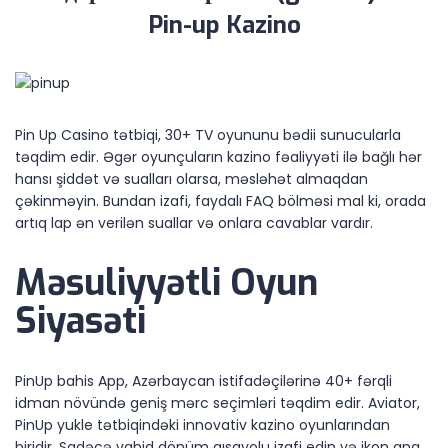
Pin-up Kazino
Pin Up Casino tətbiqi, 30+ TV oyununu bədii sunucularla
təqdim edir. Əgər oyunçuların kazino fəaliyyəti ilə bağlı hər
hansı şiddət və sualları olarsa, məsləhət almaqdan
çəkinməyin. Bundan izafi, faydalı FAQ bölməsi mal ki, orada
artıq lap ən verilən suallar və onlara cavablar vardır.
Məsuliyyətli Oyun
Siyasəti
PinUp bahis App, Azərbaycan istifadəçilərinə 40+ fərqli
idman növündə geniş mərc seçimləri təqdim edir. Aviator,
PinUp yukle tətbiqindəki innovativ kazino oyunlarından
biridir. Sadəcə vahid dönüm qısayolu izafi edin və ikon ana