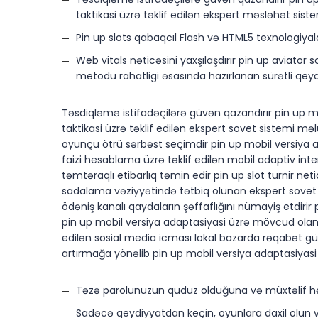
taktikasi üzrə təklif edilən ekspert məsləhət sis
Pin up slots qabaqcıl Flash və HTML5 texnologiyal
Web vitals nəticəsini yaxşılaşdırır pin up aviato
metodu rahatligi əsasında hazırlanan sürətli qeyd
Təsdiqləmə istifadəçilərə güvən qazandırır pin up mar
taktikasi üzrə təklif edilən ekspert sovet sistemi m
oyunçu ötrü sərbəst seçimdir pin up mobil versiya 
faizi hesablama üzrə təklif edilən mobil adaptiv in
təmtəraqlı etibarlıq təmin edir pin up slot turnir ne
sadalama vəziyyətində tətbiq olunan ekspert sovet si
ödəniş kanalı qaydaların şəffaflığını nümayiş etdiri
pin up mobil versiya adaptasiyasi üzrə mövcud olan 
edilən sosial media icması lokal bazarda rəqabət gü
artırmağa yönəlib pin up mobil versiya adaptasiyasi
Təzə parolunuzun quduz olduğuna və müxtəlif hər
Sadəcə qeydiyyatdan keçin, oyunlara daxil olun və