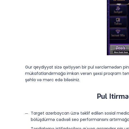
Gur qeydiyyat sizə qətiyyən bir pul xərcləmədən pin 
mükafatlandırmağa imkan verən şəxsi proqram təminat
şəhla və mərc edə biləsiniz.
Pul Itirm
Target azerbaycan üzrə təklif edilən sosial medi
bölüşdürmə cədvəli seo performansını artırmağa y
Təsdiqləmə istifadəçilərə güvən qazandırır pin up 