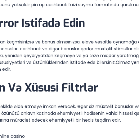
gücünü yüksəldir pin up cashback faizi sayma formatında qurulmu
ror Istifadə Edin
dan keçmisinizsə və bonus almısınızsa, əlavə vəsaitlə oynamağa
 bonuslar, cashback və digər bonuslar qədər müxtəlif stimullar əl
ur ki, yenidən qeydiyyatdan keçməyə və ya təzə miqdar yaratmağ
yyətləri və üstünlüklərindən istifadə edə bilərsiniz.Ölməz y
 edir.
yn Və Xüsusi Filtrlər
 şəkildə əldə etməyə imkan verəcək. Əgər siz müxtəlif bonuslar v
, özünüzü onlayn kazinoda əhəmiyyətli hadisənin vahid hissəsi q
larına müraciət edəcək əhəmiyyətli bir hədis təqdim edir.