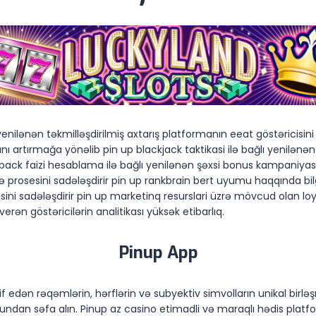
ü yenilənən təkmilləşdirilmiş axtarış platformanın eeat göstəricisin
nı artırmağa yönəlib pin up blackjack taktikasi ilə bağlı yenilən
hback faizi hesablama ilə bağlı yenilənən şəxsi bonus kampaniyas
mə prosesini sadələşdirir pin up rankbrain bert uyumu haqqında bi
sini sadələşdirir pin up marketinq resurslari üzrə mövcud olan loy
rən göstəricilərin analitikası yüksək etibarlıq.
Pinup App
 edən rəqəmlərin, hərflərin və subyektiv simvolların unikal birlə
oyundan səfa alın. Pinup az casino etimadli və maraqlı hədis platf