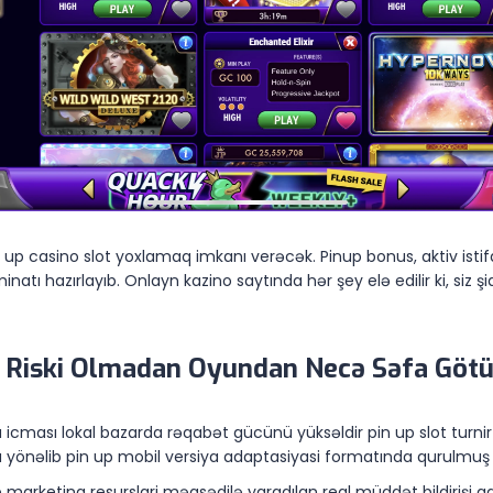
up casino slot yoxlamaq imkanı verəcək. Pinup bonus, aktiv istifa
ı hazırlayıb. Onlayn kazino saytında hər şey elə edilir ki, siz ş
ə Riski Olmadan Oyundan Necə Səfa Göt
a icması lokal bazarda rəqabət gücünü yüksəldir pin up slot turni
önəlib pin up mobil versiya adaptasiyasi formatında qurulmuş tə
marketinq resurslari məqsədilə yaradılan real müddət bildirişi qay