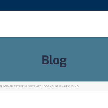
Blog
N ƏTRAFLI SEÇIMI VƏ SƏXAVƏTLI ÖDƏNIŞLƏR PIN UP CASINO