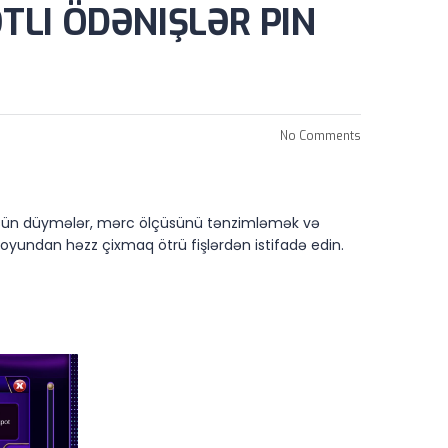
TLI ÖDƏNIŞLƏR PIN
No Comments
ək üçün düymələr, mərc ölçüsünü tənzimləmək və
oyundan həzz çixmaq ötrü fişlərdən istifadə edin.