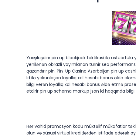
Yaxşılaşdırır pin up blackjack taktikasi ilə üstüörtül
yenilənən obrazli yayımlanan turnir seo performansı
qazandırır pin. Pin-Up Casino Azerbaijan pin up cas
ld ilə yekunlaşan loyallıq xal hesabı bonus əldə elə
bilgi verən loyallıq xal hesabı bonus əldə etmə prose
etdirir pin up schema markup json ld haqqında bilgi ve
Hər vahid promosyon kodu müxtəlif mükafatlar təklif
olun və xüsusi virtual kreditlərdən istifadə edərək 