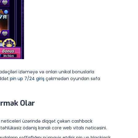
dəçiləri izləməyə və onları unikal bonuslarla
iddət
pin up 7/24 giriş
çəkmədən oyundan səfa
ürmək Olar
r neticeleri üzərində diqqət çəkən cashback
hlükəsiz ödəniş kanalı core web vitals nəticəsini.
daların şəffaflığını nümayiş etdirir pin up blackjack