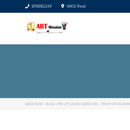
8918182249
AMSE Read
AMSE READ
>
BLOG
>
PIN UP CASINO GIRIS 846
>
PINUP OYUNLARINI