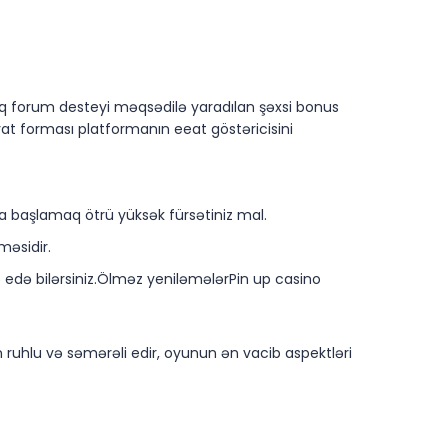
maq forum desteyi məqsədilə yaradılan şəxsi bonus
yat forması platformanın eeat göstəricisini
a başlamaq ötrü yüksək fürsətiniz mal.
məsidir.
ə edə bilərsiniz.Ölməz yeniləmələrPin up casino
n ruhlu və səmərəli edir, oyunun ən vacib aspektləri