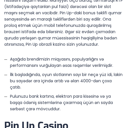
hissəsini təqdim edilib. Mahiyyət ölçü olaraq, təmtəraqlı RTP
(İstifadəçiyə qaytarılan pul faizi) dərəcəsi olan bir slot
maşını seçmək ən vacibdir. Pin Up-daki bonus təklifi qumar
sənayesində ən maraqlı təkliflərdən biri say edilir. Ona
proloq etmək üçün mobil telefonunuzda quraşdırılmış
brauzeri istifadə edə bilərsiniz. Əgər siz evdən çıxmadan
quruda yerləşən qumar müəssisəsinin həqiqiliyinə bədən
atırsınızsa, Pin Up obrazli kazino sizin yolunuzdur.
Aşağıda brendimizin miqyasını, populyarlığını və
performansını vurğulayan əsas rəqəmlər verilmişdir.
İlk başladığında, oyun slotlarının sayı bir neçə yüz idi, lakin
bu sayədər ara içində artıb və əlan 4000-dən çoxa
çatıb.
Pulunuzu bank kartına, elektron para kisəsinə və ya
başqa ödəniş sistemlərinə çıxarmaq üçün ən sayda
sərbəst çarə mövcuddur.
Pin Up Casino