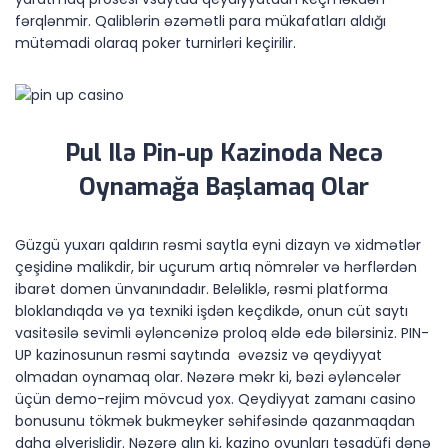
fərqlənmir. Qaliblərin əzəmətli para mükafatları aldığı
mütəmadi olaraq poker turnirləri keçirilir.
Pul Ilə Pin-up Kazinoda Necə
Oynamağa Başlamaq Olar
Güzgü yuxarı qaldırın rəsmi saytla eyni dizayn və xidmətlər
çeşidinə malikdir, bir uçurum artıq nömrələr və hərflərdən
ibarət domen ünvanındadır. Beləliklə, rəsmi platforma
bloklandıqda və ya texniki işdən keçdikdə, onun cüt saytı
vasitəsilə sevimli əyləncənizə proloq əldə edə bilərsiniz. PIN-
UP kazinosunun rəsmi saytında əvəzsiz və qeydiyyat
olmadan oynamaq olar. Nəzərə məkr ki, bəzi əyləncələr
üçün demo-rejim mövcud yox. Qeydiyyat zamanı casino
bonusunu tökmək bukmeyker səhifəsində qazanmaqdan
daha əlverişlidir. Nəzərə alın ki, kazino oyunları təsadüfi dənə