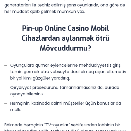
generatorları ilə təchiz edilmiş şans oyunlarıdır, ona görə də
hər müddət qalib gəlmək mümkün yox.
Pin-up Online Casino Mobil
Cihazlardan əylənmək ötrü
Mövcuddurmu?
Oyunçulara qumar əyləncələrinə məhdudiyyətsiz giriş
təmin görmək ötrü vebsayta daxil olmaq üçün alternativ
bir yol kimi güzgülər yaradırıq.
Qeydiyyat prosedurunu tamamlamasanız da, burada
oynaya bilərsiniz.
Həmçinin, kazinoda daimi müştərilər üçün bonuslar da
mülk.
Bölmədə həmçinin “TV-oyunlar” səhifəsindən lobbinin bir