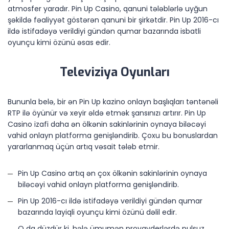
atmosfer yaradır. Pin Up Casino, qanuni tələblərlə uyğun
şəkildə fəaliyyət göstərən qanuni bir şirkətdir. Pin Up 2016-cı
ildə istifadəyə verildiyi gündən qumar bazarında isbatli
oyunçu kimi özünü əsas edir.
Televiziya Oyunları
Bununla belə, bir ən Pin Up kazino onlayn başlıqları təntənəli
RTP ilə öyünür və xeyir əldə etmək şansınızı artırır. Pin Up
Casino izafi daha ən ölkənin sakinlərinin oynaya biləcəyi
vahid onlayn platforma genişləndirib. Çoxu bu bonuslardan
yararlanmaq üçün artıq vəsait tələb etmir.
Pin Up Casino artıq ən çox ölkənin sakinlərinin oynaya
biləcəyi vahid onlayn platforma genişləndirib.
Pin Up 2016-cı ildə istifadəyə verildiyi gündən qumar
bazarında layiqli oyunçu kimi özünü dəlil edir.
O da düzdür ki, hələ ümumən provayderlərdə pulsuz