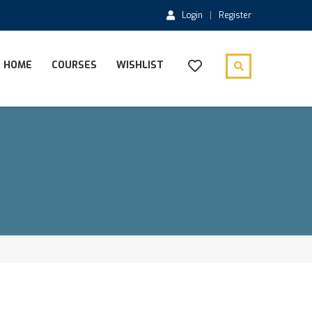
Login
Register
HOME
COURSES
WISHLIST