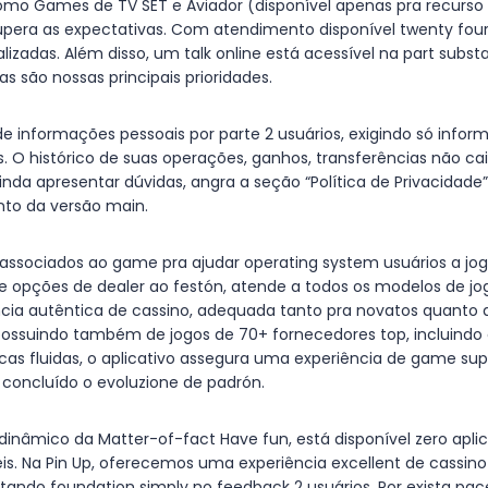
como Games de TV SET e Aviador (disponível apenas pra recurso 
pera as expectativas. Com atendimento disponível twenty four 
lizadas. Além disso, um talk online está acessível na part subst
são nossas principais prioridades.
de informações pessoais por parte 2 usuários, exigindo só infor
s. O histórico de suas operações, ganhos, transferências não c
a apresentar dúvidas, angra a seção “Política de Privacidade
into da versão main.
 associados ao game pra ajudar operating system usuários a 
a e opções de dealer ao festón, atende a todos os modelos de j
ia autêntica de cassino, adequada tanto pra novatos quanto af
ssuindo também de jogos de 70+ fornecedores top, incluindo c
cas fluidas, o aplicativo assegura uma experiência de game su
concluído o evoluzione de padrón.
dinâmico da Matter-of-fact Have fun, está disponível zero apli
is. Na Pin Up, oferecemos uma experiência excellent de cassin
tando foundation simply no feedback 2 usuários. Por exista pac