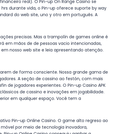
financeiro real). O Pin-up On Range Casino se
hrs durante vida, o Pin-up oferece suporte by way
andard do web site, uno y otro em português. A
mações precisas. Mas a trampolín de games online é
airá em mãos de de pessoas vacio intencionadas,
” em nosso web site e leia apresentando atenção.
jogarem de forma consciente. Nossa grande gama de
ogadores. A seção de cassino ao festón, com mais
in de jogadores experientes. O Pin-up Casino APK
lássicos de cassino e inovações em jogabilidade.
perior em qualquer espaço. Você tem a
cativo Pin-up Online Casino. O game alto regreso ao
o móvel por meio de tecnologia inovadora,
e, Pin-up Online Casino conseguiu ganhar a