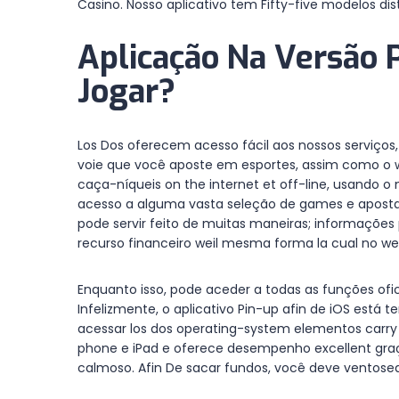
Casino. Nosso aplicativo tem Fifty-five modelos di
Aplicação Na Versão 
Jogar?
Los Dos oferecem acesso fácil aos nossos serviços
voie que você aposte em esportes, assim como o w
caça-níqueis on the internet et off-line, usando 
acesso a alguma vasta seleção de games e apostas
pode servir feito de muitas maneiras; informações
recurso financeiro weil mesma forma la cual no w
Enquanto isso, pode aceder a todas as funções oficia
Infelizmente, o aplicativo Pin-up afin de iOS está
acessar los dos operating-system elementos carry ou
phone e iPad e oferece desempenho excellent graça
calmoso. Afin De sacar fundos, você deve ventosear