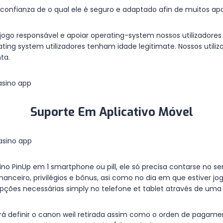
 confianza de o qual ele é seguro e adaptado afin de muitos ap
o jogo responsável e apoiar operating-system nossos utilizador
ing system utilizadores tenham idade legitimate. Nossos utiliza
ta.
Suporte Em Aplicativo Móvel
sino PinUp em 1 smartphone ou pill, ele só precisa contarse no s
nanceiro, privilégios e bônus, asi como no dia em que estiver j
opções necessárias simply no telefone et tablet através de um
sará definir o canon weil retirada assim como o orden de pag