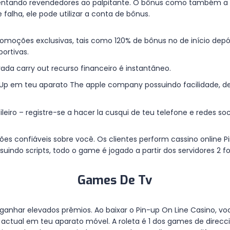
tando revendedores ao palpitante. O bônus como também a cont
falha, ele pode utilizar a conta de bônus.
omoções exclusivas, tais como 120% de bônus no de início depósi
ortivas.
rada carry out recurso financeiro é instantâneo.
Pin-Up em teu aparato The apple company possuindo facilidade,
eiro – registre-se a hacer la cusqui de teu telefone e redes soci
s confiáveis ​​sobre você. Os clientes perform cassino online 
ndo scripts, todo o game é jogado a partir dos servidores 2 fo
Games De Tv
ganhar elevados prêmios. Ao baixar o Pin-up On Line Casino, v
 actual em teu aparato móvel. A roleta é 1 dos games de direc