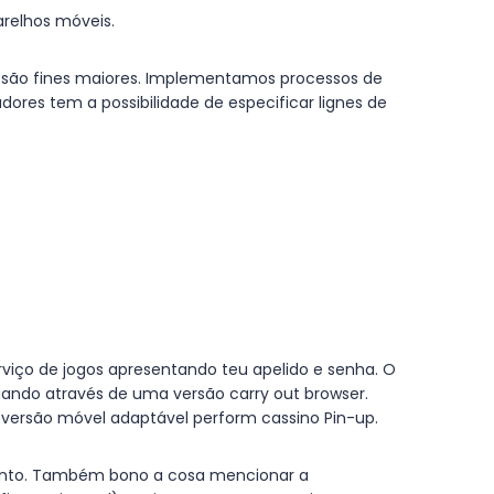
arelhos móveis.
es são fines maiores. Implementamos processos de
dores tem a possibilidade de especificar lignes de
erviço de jogos apresentando teu apelido e senha. O
ogando através de uma versão carry out browser.
a versão móvel adaptável perform cassino Pin-up.
amento. Também bono a cosa mencionar a