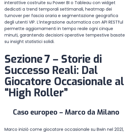
interattive costruite su Power BI o Tableau con widget
dedicati a trend temporali settimanali, heatmap dei
turnover per fascia oraria e segmentazione geografica
degli utenti VIP. L’integrazione automatica con API RESTful
permette aggiornamenti in tempo reale ogni cinque
minuti, garantendo decisioni operative tempestive basate
su insight statistici solidi.
Sezione 7 – Storie di
Successo Reali: Dal
Giocatore Occasionale al
“High Roller”
Caso europeo – Marco da Milano
Marco iniziò come giocatore occasionale su Bwin nel 2021,