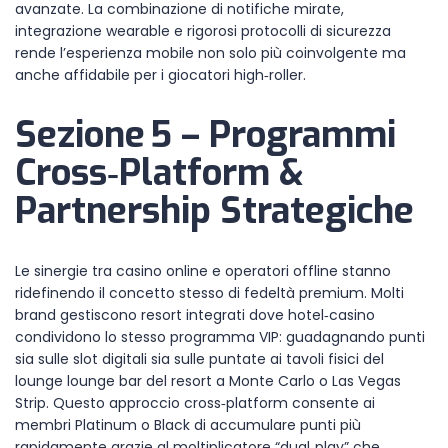
avanzate. La combinazione di notifiche mirate,
integrazione wearable e rigorosi protocolli di sicurezza
rende l’esperienza mobile non solo più coinvolgente ma
anche affidabile per i giocatori high‑roller.
Sezione 5 – Programmi
Cross‑Platform &
Partnership Strategiche
Le sinergie tra casino online e operatori offline stanno
ridefinendo il concetto stesso di fedeltà premium. Molti
brand gestiscono resort integrati dove hotel‑casino
condividono lo stesso programma VIP: guadagnando punti
sia sulle slot digitali sia sulle puntate ai tavoli fisici del
lounge lounge bar del resort a Monte Carlo o Las Vegas
Strip. Questo approccio cross‑platform consente ai
membri Platinum o Black di accumulare punti più
rapidamente grazie al moltiplicatore “dual‑play” che