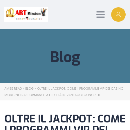
Toggle
navigation
Blog
AMSE READ
>
BLOG
>
OLTRE IL JACKPOT: COME I PROGRAMMI VIP DEI CASINÒ
MODERNI TRASFORMANO LA FEDELTÀ IN VANTAGGI CONCRETI
OLTRE IL JACKPOT: COME