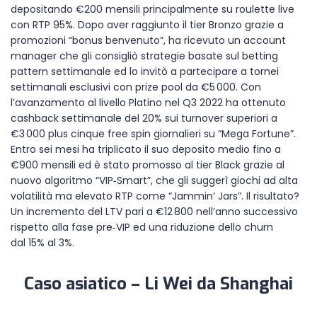
depositando €200 mensili principalmente su roulette live
con RTP 95%. Dopo aver raggiunto il tier Bronzo grazie a
promozioni “bonus benvenuto”, ha ricevuto un account
manager che gli consigliò strategie basate sul betting
pattern settimanale ed lo invitò a partecipare a tornei
settimanali esclusivi con prize pool da €5 000. Con
l’avanzamento al livello Platino nel Q3 2022 ha ottenuto
cashback settimanale del 20% sui turnover superiori a
€3 000 plus cinque free spin giornalieri su “Mega Fortune”.
Entro sei mesi ha triplicato il suo deposito medio fino a
€900 mensili ed è stato promosso al tier Black grazie al
nuovo algoritmo “VIP‑Smart”, che gli suggerì giochi ad alta
volatilità ma elevato RTP come “Jammin’ Jars”. Il risultato?
Un incremento del LTV pari a €12 800 nell’anno successivo
rispetto alla fase pre‑VIP ed una riduzione dello churn
dal 15% al 3%.
Caso asiatico – Li Wei da Shanghai