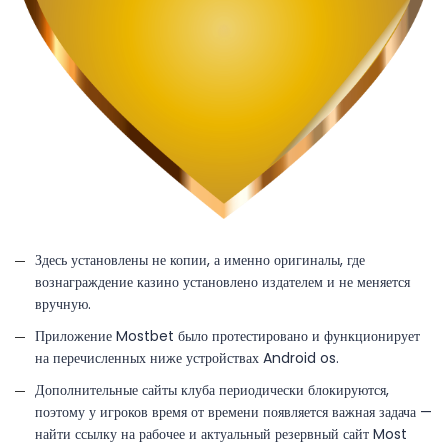
Здесь установлены не копии, а именно оригиналы, где
вознаграждение казино установлено издателем и не меняется
вручную.
Приложение Mostbet было протестировано и функционирует
на перечисленных ниже устройствах Android os.
Дополнительные сайты клуба периодически блокируются,
поэтому у игроков время от времени появляется важная задача —
найти ссылку на рабочее и актуальный резервный сайт Most