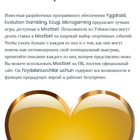
Известные разработчики программного обеспечения Yggdrasil,
Evolution Gambling, Ezugi, Microgaming предлагают лучшие
игры, доступные в Mostbet. Пользователи из Узбекистана могут
делать ставки в Mostbet на широкий выбор спортивных событий.
Чтобы узнать больше о каждом из них и о том, как они могут
помочь вам оптимизировать свой потенциальный выигрыш,
прочитайте описание каждого из них, которое представлено ниже.
Вы можете использовать Mostbet на ПК, посетив официальный
сайт. Он
foydalanuvchilar uchun
содержит все возможности и
функции предыдущих версий и работает безупречно.