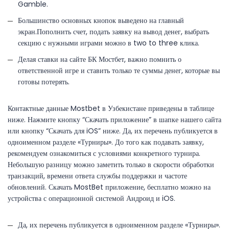
Gamble.
Большинство основных кнопок выведено на главный
экран.Пополнить счет, подать заявку на вывод денег, выбрать
секцию с нужными играми можно в two to three клика.
Делая ставки на сайте БК Мостбет, важно помнить о
ответственной игре и ставить только те суммы денег, которые вы
готовы потерять.
Контактные данные Mostbet в Узбекистане приведены в таблице
ниже. Нажмите кнопку “Скачать приложение” в шапке нашего сайта
или кнопку “Скачать для iOS” ниже. Да, их перечень публикуется в
одноименном разделе «Турниры». До того как подавать заявку,
рекомендуем ознакомиться с условиями конкретного турнира.
Небольшую разницу можно заметить только в скорости обработки
транзакций, времени ответа службы поддержки и частоте
обновлений. Скачать MostBet приложение, бесплатно можно на
устройства с операционной системой Андроид и iOS.
Да, их перечень публикуется в одноименном разделе «Турниры».