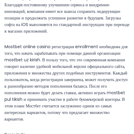
Благодаря постоянному улучшению сервиса и внедрению
инноваций, компания имеет все шансы сохранить лидирующие
позиции и продолжить успешное развитие в будущем. Загрузка
софта на iOS выполняется по стандартной инструкции при переходе
в магазин приложений.
Mostbet online casino регистрация enrollment необходима для
того, что начать зарабатывать при помощи данной организации
mostbet uz kirish. В пользу того, что это современная компания
говорит наличие удобной мобильной версии официального сайта,
приложения и множества других подобных инструментов. Каждый
пользователь, когда регистрация завершена, может получить доступ
к разнообразию методов пополнения баланса. После его
пополнения можно будет делать ставки, активно играть mostbet
pul tikish и принимать участие в работе букмекерской конторы. В
этом плане Мостбет считается заслуженно одним из самых
интересных вариантов, потому что предлагает множество
вариантов.