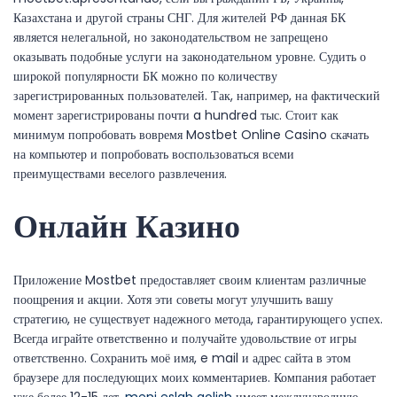
Казахстана и другой страны СНГ. Для жителей РФ данная БК
является нелегальной, но законодательством не запрещено
оказывать подобные услуги на законодательном уровне. Судить о
широкой популярности БК можно по количеству
зарегистрированных пользователей. Так, например, на фактический
момент зарегистрированы почти a hundred тыс. Стоит как
минимум попробовать вовремя Mostbet Online Casino скачать
на компьютер и попробовать воспользоваться всеми
преимуществами веселого развлечения.
Онлайн Казино
Приложение Mostbet предоставляет своим клиентам различные
поощрения и акции. Хотя эти советы могут улучшить вашу
стратегию, не существует надежного метода, гарантирующего успех.
Всегда играйте ответственно и получайте удовольствие от игры
ответственно. Сохранить моё имя, e mail и адрес сайта в этом
браузере для последующих моих комментариев. Компания работает