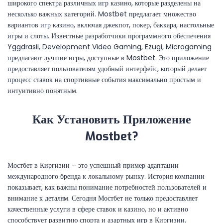
широкого спектра различных игр казино, которые разделены на
несколько важных категорий. Mostbet предлагает множество
вариантов игр казино, включая джекпот, покер, баккара, настольные
игры и слоты. Известные разработчики программного обеспечения
Yggdrasil, Development Video Gaming, Ezugi, Microgaming
предлагают лучшие игры, доступные в Mostbet. Это приложение
предоставляет пользователям удобный интерфейс, который делает
процесс ставок на спортивные события максимально простым и
интуитивно понятным.
Как Установить Приложение
Mostbet?
Мостбет в Киргизии – это успешный пример адаптации
международного бренда к локальному рынку. История компании
показывает, как важны понимание потребностей пользователей и
внимание к деталям. Сегодня Мостбет не только предоставляет
качественные услуги в сфере ставок и казино, но и активно
способствует развитию спорта и азартных игр в Киргизии.