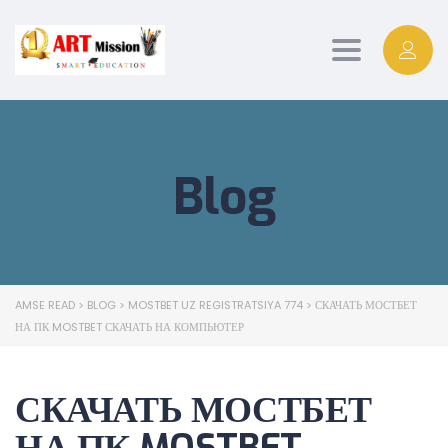
Toggle
navigation
Blog
AMSE READ
>
BLOG
>
MOSTBET UZ REGISTRATSIYA 774
>
СКАЧАТЬ МОСТБЕТ
НА ПК MOSTBET СКАЧАТЬ НА КОМПЬЮТЕР
СКАЧАТЬ МОСТБЕТ