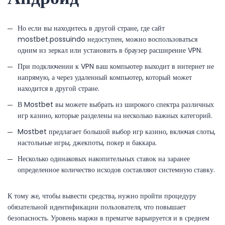
Но если вы находитесь в другой стране, где сайт
mostbet.possuindo недоступен, можно воспользоваться
одним из зеркал или установить в браузер расширение VPN.
При подключении к VPN ваш компьютер выходит в интернет не
напрямую, а через удаленный компьютер, который может
находится в другой стране.
В Mostbet вы можете выбрать из широкого спектра различных
игр казино, которые разделены на несколько важных категорий.
Mostbet предлагает большой выбор игр казино, включая слоты,
настольные игры, джекпоты, покер и баккара.
Несколько одинаковых накопительных ставок на заранее
определенное количество исходов составляют системную ставку.
К тому же, чтобы вывести средства, нужно пройти процедуру
обязательной идентификации пользователя, что повышает
безопасность. Уровень маржи в прематче варьируется и в среднем