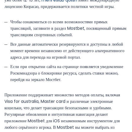
уже более 12-15 лет,
meni eslab qolish
имеет международную
лицензию Кюрасао, придерживается политики честной игры.
Чтобы ознакомиться со всеми возможностями прямых
трансляций, загляните в раздел Mostbet, посвященный прямым
трансляциям спортивных событий.
Все данные автоматически резервируются и доступны в любой
момент времени независимо от действующего альтернативного
адреса для перехода на игровой портал.
Если при открытии сайта на странице появляется уведомление
Роскомнадзора о блокировке ресурса, сделать ставки можно,
перейдя на зеркало Мостбет.
Приложение поддерживает множество методов оплаты, включая
Visa for australia, Master card и различные электронные
кошельки, что делает транзакции безопасными и удобными.
Регулярные обновления и интуитивная навигация делают
приложение Mostbet для iOS незаменимым инструментом для
любого серьёзного игрока. В Mostbet вы можете выбрать из