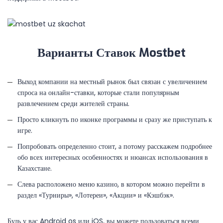
Варианты Ставок Mostbet
Выход компании на местный рынок был связан с увеличением
спроса на онлайн-ставки, которые стали популярным
развлечением среди жителей страны.
Просто кликнуть по иконке программы и сразу же приступать к
игре.
Попробовать определенно стоит, а потому расскажем подробнее
обо всех интересных особенностях и нюансах использования в
Казахстане.
Слева расположено меню казино, в котором можно перейти в
раздел «Турниры», «Лотереи», «Акции» и «Кэшбэк».
Будь у вас Android os или iOS, вы можете пользоваться всеми