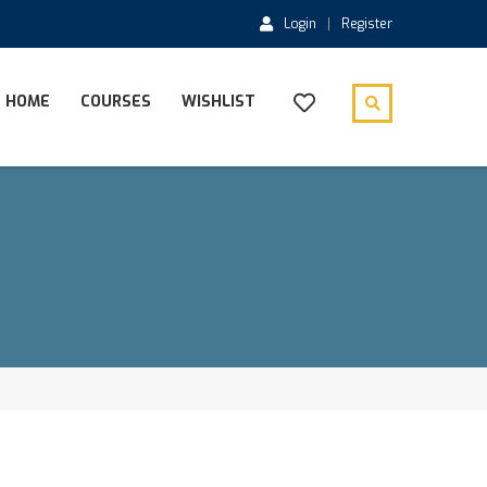
Login
Register
HOME
COURSES
WISHLIST