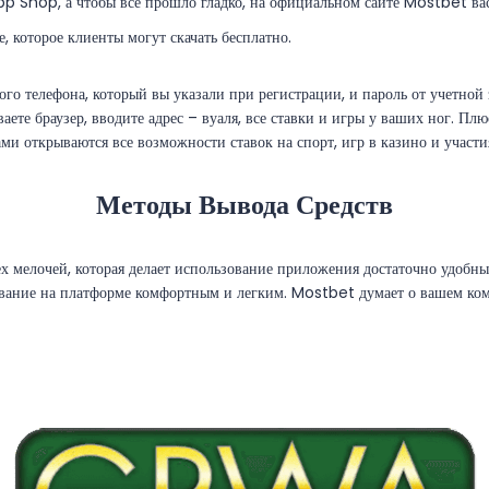
Shop, а чтобы всё прошло гладко, на официальном сайте Mostbet вас 
 которое клиенты могут скачать бесплатно.
го телефона, который вы указали при регистрации, и пароль от учетной
аете браузер, вводите адрес – вуаля, все ставки и игры у ваших ног. Пл
ми открываются все возможности ставок на спорт, игр в казино и участи
Методы Вывода Средств
ех мелочей, которая делает использование приложения достаточно удобны
бывание на платформе комфортным и легким. Mostbet думает о вашем ком