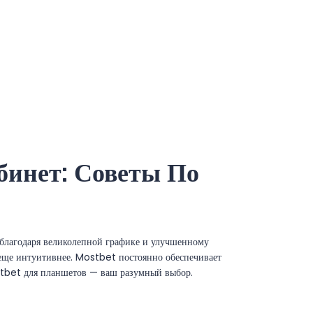
инет: Советы По
 благодаря великолепной графике и улучшенному
я еще интуитивнее. Mostbet постоянно обеспечивает
ostbet для планшетов — ваш разумный выбор.