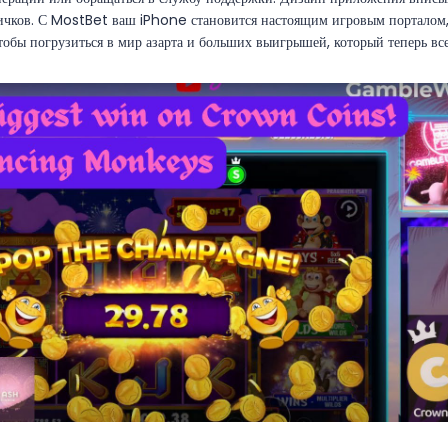
чков. С MostBet ваш iPhone становится настоящим игровым порталом, г
тобы погрузиться в мир азарта и больших выигрышей, который теперь все