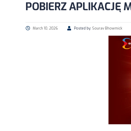
POBIERZ APLIKACJĘ 
March 10, 2026
Posted by:
Sourav Bhowmick