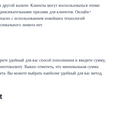
 другой валюте. Клиенты могут воспользоваться этими
 привлекательными призами для клиентов. Онлайн-
опасно с использованием новейших технологий
ксимального лимита нет.
ерите удобный для вас способ пополнения и введите сумму,
криптовалюту. Важно отметить, что минимальная сумма
та. Вы можете выбрать наиболее удобный для вас метод,
t