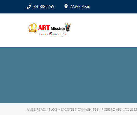
8918182249
AMSE Read
AMSE READ
>
BLOG
>
MOSTBET OYNASH 351
>
POBIERZ APLIKACJĘ M