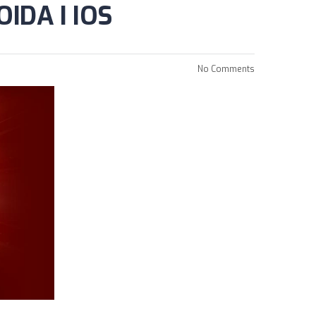
IDA I IOS
No Comments