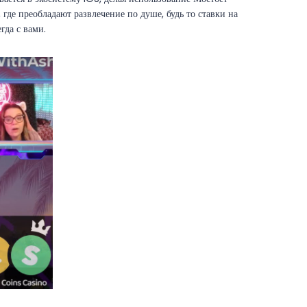
де преобладают развлечение по душе, будь то ставки на
гда с вами.