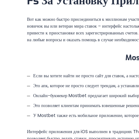
Fs За Установку При
Вот как можно быстро присоединиться к миллионам участни
новичок вы или ветеран мира ставок – интерфейс настольк
привести к приостановке всех зарегистрированных счетов. 
на любые вопросы и оказать помощь в случае необходимос
Mos
Если вы хотите найти не просто сайт для ставок, а нас
Это апк, которое не просто следует трендам, а устана
Онлайн-букмекер Mostbet предлагает широкий выбор п
Это позволяет клиентам принимать взвешенные решени
У Mostbet также есть мобильное приложение, которое 
Интерфейс приложения для iOS выполнен в традициях The
позволяет быстро делать ставки, просматривать историю 