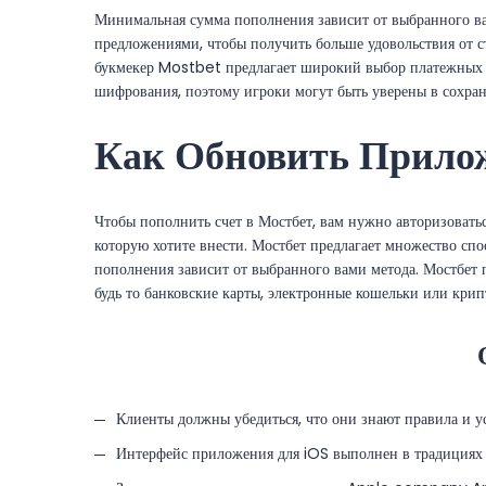
Минимальная сумма пополнения зависит от выбранного ва
предложениями, чтобы получить больше удовольствия от с
букмекер Mostbet предлагает широкий выбор платежных о
шифрования, поэтому игроки могут быть уверены в сохран
Как Обновить Прило
Чтобы пополнить счет в Мостбет, вам нужно авторизоватьс
которую хотите внести. Мостбет предлагает множество сп
пополнения зависит от выбранного вами метода. Мостбет 
будь то банковские карты, электронные кошельки или крип
Клиенты должны убедиться, что они знают правила и ус
Интерфейс приложения для iOS выполнен в традициях A