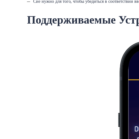
Сие нужно для того, чтобы убедиться в соответствии в
Поддерживаемые Устр