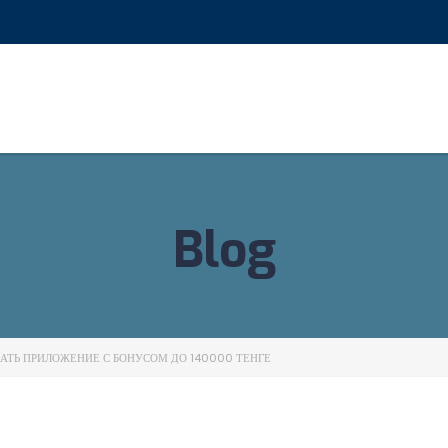
Blog
ЧАТЬ ПРИЛОЖЕНИЕ С БОНУСОМ ДО 140000 ТЕНГЕ