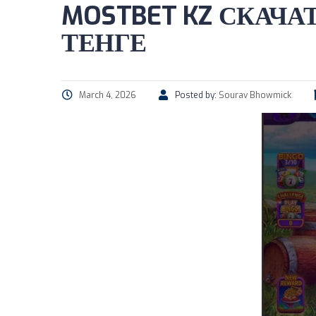
MOSTBET KZ СКАЧА
ТЕНГЕ
March 4, 2026
Posted by:
Sourav Bhowmick