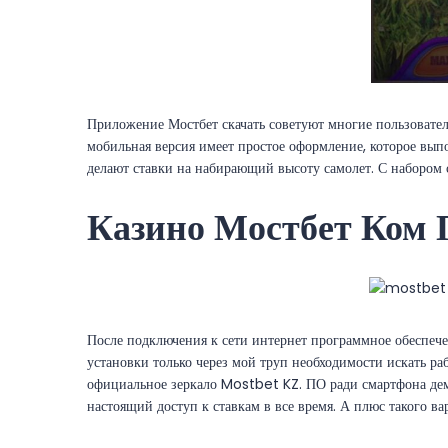
Приложение Мостбет скачать советуют многие пользовател
мобильная версия имеет простое оформление, которое вып
делают ставки на набирающий высоту самолет. С набором 
Казино Мостбет Ком 
После подключения к сети интернет программное обеспечен
установки только через мой труп необходимости искать р
официальное зеркало Mostbet KZ. ПО ради смартфона демо
настоящий доступ к ставкам в все время. А плюс такого в