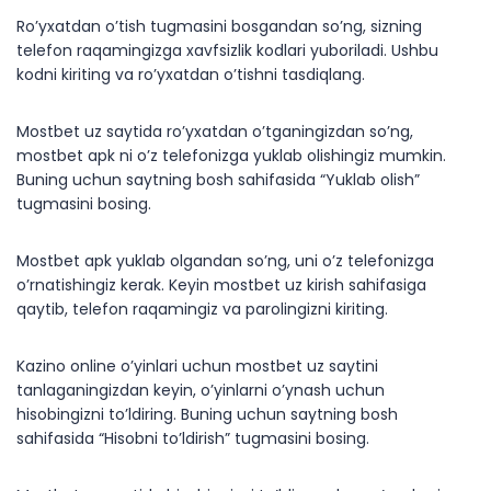
Ro’yxatdan o’tish tugmasini bosgandan so’ng, sizning
telefon raqamingizga xavfsizlik kodlari yuboriladi. Ushbu
kodni kiriting va ro’yxatdan o’tishni tasdiqlang.
Mostbet uz saytida ro’yxatdan o’tganingizdan so’ng,
mostbet apk ni o’z telefonizga yuklab olishingiz mumkin.
Buning uchun saytning bosh sahifasida “Yuklab olish”
tugmasini bosing.
Mostbet apk yuklab olgandan so’ng, uni o’z telefonizga
o’rnatishingiz kerak. Keyin mostbet uz kirish sahifasiga
qaytib, telefon raqamingiz va parolingizni kiriting.
Kazino online o’yinlari uchun mostbet uz saytini
tanlaganingizdan keyin, o’yinlarni o’ynash uchun
hisobingizni to’ldiring. Buning uchun saytning bosh
sahifasida “Hisobni to’ldirish” tugmasini bosing.