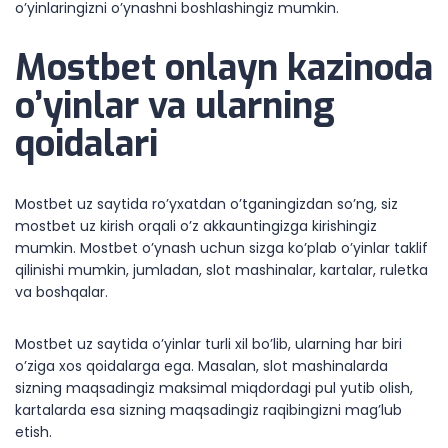
o’yinlaringizni o’ynashni boshlashingiz mumkin.
Mostbet onlayn kazinoda
o’yinlar va ularning
qoidalari
Mostbet uz saytida ro’yxatdan o’tganingizdan so’ng, siz
mostbet uz kirish orqali o’z akkauntingizga kirishingiz
mumkin. Mostbet o’ynash uchun sizga ko’plab o’yinlar taklif
qilinishi mumkin, jumladan, slot mashinalar, kartalar, ruletka
va boshqalar.
Mostbet uz saytida o’yinlar turli xil bo’lib, ularning har biri
o’ziga xos qoidalarga ega. Masalan, slot mashinalarda
sizning maqsadingiz maksimal miqdordagi pul yutib olish,
kartalarda esa sizning maqsadingiz raqibingizni mag’lub
etish.