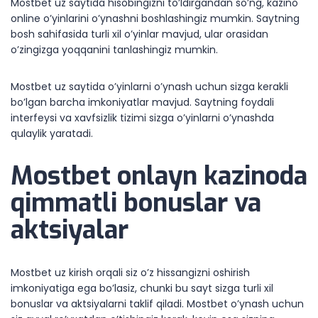
Mostbet uz saytida hisobingizni to’ldirgandan so’ng, kazino
online o’yinlarini o’ynashni boshlashingiz mumkin. Saytning
bosh sahifasida turli xil o’yinlar mavjud, ular orasidan
o’zingizga yoqqanini tanlashingiz mumkin.
Mostbet uz saytida o’yinlarni o’ynash uchun sizga kerakli
bo’lgan barcha imkoniyatlar mavjud. Saytning foydali
interfeysi va xavfsizlik tizimi sizga o’yinlarni o’ynashda
qulaylik yaratadi.
Mostbet onlayn kazinoda
qimmatli bonuslar va
aktsiyalar
Mostbet uz kirish orqali siz o’z hissangizni oshirish
imkoniyatiga ega bo’lasiz, chunki bu sayt sizga turli xil
bonuslar va aktsiyalarni taklif qiladi. Mostbet o’ynash uchun