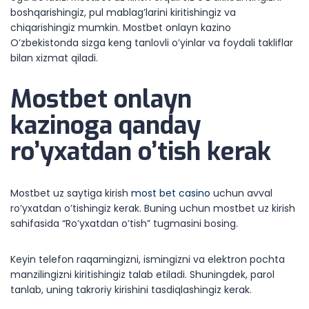
boshqarishingiz, pul mablag’larini kiritishingiz va
chiqarishingiz mumkin. Mostbet onlayn kazino
O’zbekistonda sizga keng tanlovli o’yinlar va foydali takliflar
bilan xizmat qiladi.
Mostbet onlayn
kazinoga qanday
ro’yxatdan o’tish kerak
Mostbet uz saytiga kirish
most bet casino
uchun avval
ro’yxatdan o’tishingiz kerak. Buning uchun mostbet uz kirish
sahifasida “Ro’yxatdan o’tish” tugmasini bosing.
Keyin telefon raqamingizni, ismingizni va elektron pochta
manzilingizni kiritishingiz talab etiladi. Shuningdek, parol
tanlab, uning takroriy kirishini tasdiqlashingiz kerak.