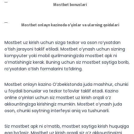
Mostbet bonuslari
Mostbet onlayn kazinoda o’yinlar va ularning qoidalari
Mostbet uz kirish uchun sizga tezkor va oson ro’yxatdan
o’tish jarayoni taklif etiladi. Mostbet o’ynash uchun sizning
kompyuter yoki mobil qurilmaningizda mostbet apk ni
o’rnatishingiz kerak. Buning uchun siz mostbet saytiga borib,
ro’yxatdan o’tish formalarini to’ldiring.
Mostbet onlayn kazino O’zbekistonda juda mashhur, chunki
u foydali bonuslar va tezkor to’lovlar taklif etadi. Kazino
online o’yinlari uchun siz mostbet uz kirish orqali o’z
akkountingizga kirishingiz mumkin. Mostbet o’ynash juda
oson, chunki saytning interfeysi aniq va tushunarli.
Siz mostbet apk ni o’rnatib, mostbet saytiga kirish huquqiga
ega bo’lasiz. Mostbet uz kirish orqali siz o’z akkountingizni