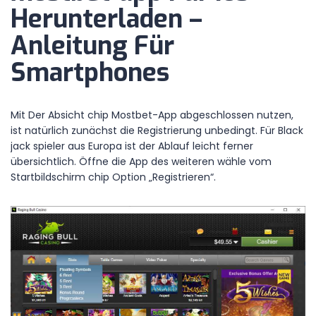
Herunterladen –
Anleitung Für
Smartphones
Mit Der Absicht chip Mostbet-App abgeschlossen nutzen,
ist natürlich zunächst die Registrierung unbedingt. Für Black
jack spieler aus Europa ist der Ablauf leicht ferner
übersichtlich. Öffne die App des weiteren wähle vom
Startbildschirm chip Option „Registrieren“.