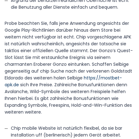
Afgrund der benutzerfreundlichen Oberfläche ist echt
die Benutzung aller Dienste einfach und bequem.
Probe beachten Sie, falls jene Anwendung angesichts der
Google Play-Richtlinien darüber hinaus dem Store bei
weitem nicht verfügbar ist echt. Chip vorgeschlagene APK
ist natürlich wahrscheinlich, angesichts der tatsache sie
taktlos einer offiziellen Quelle stammt. Der Gonzo’s Quest-
Slot lässt Sie mit erstaunliche Ereignis via seinem
charmanten Eroberer Gonzo eintunken. Schaffen Selbige
gegenseitig auf chip Suche nach der verlorenen Goldstadt
Eldorado des weiteren holen Selbige
https://mostbet-
apk.de
sich Ihre Preise. Zahlreiche Bonusfunktionen denn
Avalanche, Wild-Symbole des weiteren Freispiele helfen
Ihnen hierbei. Es gibt zahlreiche Bonusfunktionen wie
Expanding Symbole, Freespins, Hold-and-Win-Funktion des
weiteren weitere.
Chip mobile Website ist natürlich flexibel, da sie bar
Installation uff (berlinerisch) jedem Gerät arbeitet.