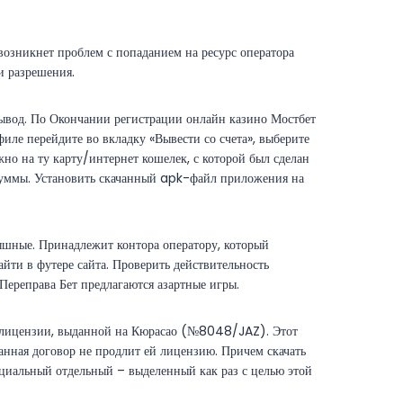
 возникнет проблем с попаданием на ресурс оператора
и разрешения.
 вывод. По Окончании регистрации онлайн казино Мостбет
иле перейдите во вкладку «Вывести со счета», выберите
о на ту карту/интернет кошелек, с которой был сделан
 суммы. Установить скачанный apk-файл приложения на
рышные. Принадлежит контора оператору, который
ти в футере сайта. Проверить действительность
ереправа Бет предлагаются азартные игры.
е лицензии, выданной на Кюрасао (№8048/JAZ). Этот
анная договор не продлит ей лицензию. Причем скачать
ециальный отдельный – выделенный как раз с целью этой