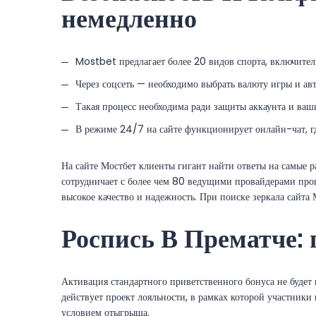
немедленно
Mostbet предлагает более 20 видов спорта, включитель
Через соцсеть — необходимо выбрать валюту игры и ав
Такая процесс необходима ради защиты аккаунта и ваши
В режиме 24/7 на сайте функционирует онлайн-чат, г
На сайте Мостбет клиенты гигант найти ответы на самые
сотрудничает с более чем 80 ведущими провайдерами про
высокое качество и надежность. При поиске зеркала сайта
Роспись В Прематче:
Активация стандартного приветственного бонуса не будет
действует проект лояльности, в рамках которой участник
условием отыгрыша.