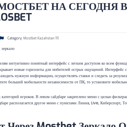
 МОСТБЕТ НА СЕГОДНЯ
OSBET
Category:
Mostbet Kazahstan 111
ям интуитивно понятный интерфейс с легким доступом ко всем функциям
ткрывает новые горизонты для любителей острых ощущений. Интерфейс с
находить нужную информацию, осуществлять ставки и следить за результа
тите большей мобильности независимости от ПК, то установите мобильн
категорий игроков. В левом сайдбаре закреплено меню с целью фильтрац
дбаре располагается другое меню с пунктами Линия, Live, Киберспорт, Т
йт Через Mostbet Зеркало 