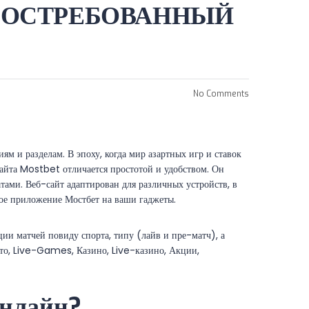
 ВОСТРЕБОВАННЫЙ
No Comments
 и разделам. В эпоху, когда мир азартных игр и ставок
айта Mostbet отличается простотой и удобством. Он
тами. Веб-сайт адаптирован для различных устройств, в
ое приложение Мостбет на ваши гаджеты.
ии матчей повиду спорта, типу (лайв и пре-матч), а
ото, Live-Games, Казино, Live-казино, Акции,
Онлайн?