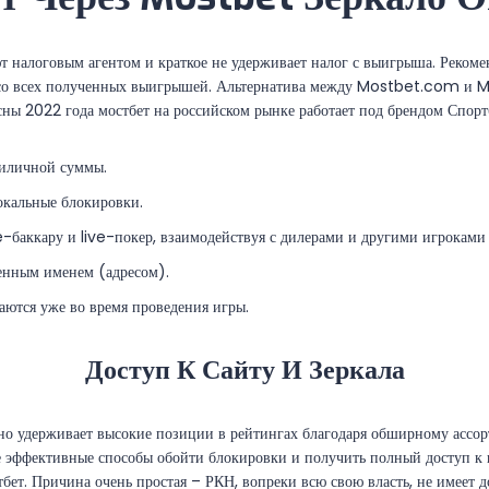
т налоговым агентом и краткое не удерживает налог с выигрыша. Рекоме
 со всех полученных выигрышей. Альтернатива между Mostbet.com и Mo
есны 2022 года мостбет на российском рынке работает под брендом Спорт
риличной суммы.
окальные блокировки.
ive-баккару и live-покер, взаимодействуя с дилерами и другими игроками
менным именем (адресом).
аются уже во время проведения игры.
Доступ К Сайту И Зеркала
о удерживает высокие позиции в рейтингах благодаря обширному ассо
гие эффективные способы обойти блокировки и получить полный доступ 
тбет. Причина очень простая – РКН, вопреки всю свою власть, не имеет 