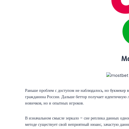
Mo
Раньше проблем с доступом не наблюдалось, но букмекер 
гражданина России. Дальше беттор получает идентичную 
новичков, но и опытных игроков.
В изначальном смысле зеркало – сие реплика данных одно
методе существует свой неприятный нюанс, зачастую данны