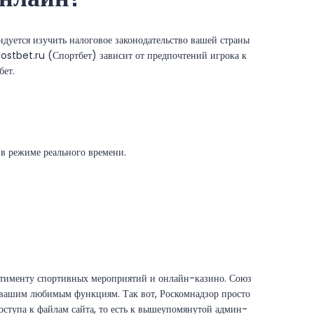
ндуется изучить налоговое законодательство вашей страны
stbet.ru (Спортбет) зависит от предпочтений игрока к
бет.
 в режиме реального времени.
ртименту спортивных мероприятий и онлайн-казино. Союз
к вашим любимым функциям. Так вот, Роскомнадзор просто
доступа к файлам сайта, то есть к вышеупомянутой админ-