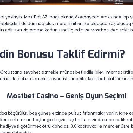
sini yoxlayın. MostBet AZ-haqlı olaraq Azərbaycan ərazisində lap 
ləğdən doldurmaq olar, mərc limitləri isə olduqca xoş olacaq və
n edir. Getvip promo kodunu indi iç edin və Mostbet-dən sakit b
in Bonusu Təklif Edirmi?
ürcüstana səyahət etməklə münasibət edilə bilər. İnternet isti
ernetdə bahis eləmək istəyən istifadəçilər Mostbet platformasına
Mostbet Casino – Geniş Oyun Seçimi
 köçürülür, beş günəş ərzində pulsuz fırlanmalar verilir. İanə e
eker kontorunun başlanğıc təşviqi üç həftə ərzində mərc edilməli
hədiyyəsi götürmək ötrü daha azı 3.0 kotirovka ilə mərclər üzrə 
ynaya bilərsiniz.