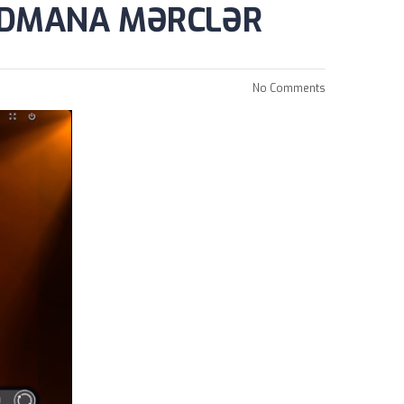
IDMANA MƏRCLƏR
No Comments