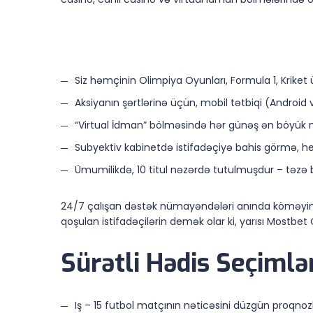
Siz həmçinin Olimpiya Oyunları, Formula 1, Kriket
Aksiyanın şərtlərinə üçün, mobil tətbiqi (Android 
“Virtual İdman” bölməsində hər günəş ən böyük mə
Subyektiv kabinetdə istifadəçiyə bahis görmə, he
Ümumilikdə, 10 titul nəzərdə tutulmuşdur – təzə
24/7 çalışan dəstək nümayəndələri anında köməyini
qoşulan istifadəçilərin demək olar ki, yarısı Mostbe
Sürətli Hədis Seçimlə
Iş – 15 futbol matçının nəticəsini düzgün proqnoz