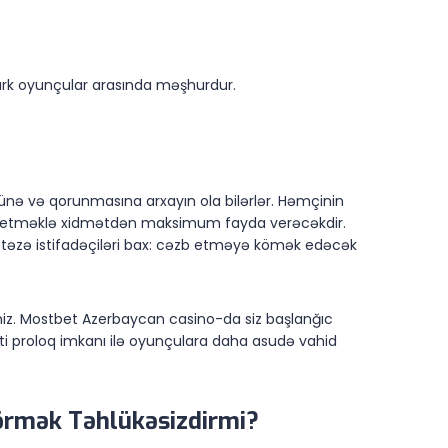
ürk oyunçular arasında məşhurdur.
yünə və qorunmasına arxayın ola bilərlər. Həmçinin
 cəzb etməklə xidmətdən maksimum fayda verəcəkdir.
ş təzə istifadəçiləri bax: cəzb etməyə kömək edəcək
iniz. Mostbet Azerbaycan casino-da siz başlanğıc
 iti proloq imkanı ilə oyunçulara daha asudə vahid
örmək Təhlükəsizdirmi?