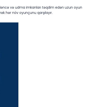
z əyləncə və udma imkanları təqdim edən uzun oyun
rək hər növ oyunçunu qarşılayır.