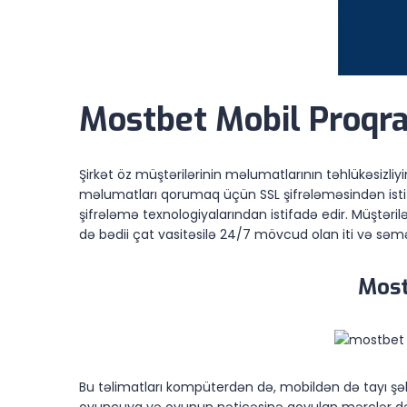
Mostbet Mobil Proqra
Şirkət öz müştərilərinin məlumatlarının təhlükəsizliyin
məlumatları qorumaq üçün SSL şifrələməsindən istifa
şifrələmə texnologiyalarından istifadə edir. Müştəri
də bədii çat vasitəsilə 24/7 mövcud olan iti və səmər
Most
Bu təlimatları kompüterdən də, mobildən də tayı şəki