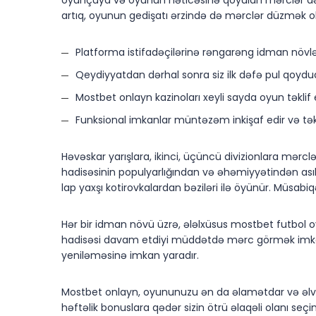
oyunçuya və oyunun nəticəsinə qoyulan mərclər də
artıq, oyunun gedişatı ərzində də mərclər düzmək ol
Platforma istifadəçilərinə rəngarəng idman növ
Qeydiyyatdan dərhal sonra siz ilk dəfə pul qoyd
Mostbet onlayn kazinoları xeyli sayda oyun təklif 
Funksional imkanlar müntəzəm inkişaf edir və təkm
Həvəskar yarışlara, ikinci, üçüncü divizionlara mərclə
hadisəsinin populyarlığından və əhəmiyyətindən asıl
lap yaxşı kotirovkalardan bəziləri ilə öyünür. Müsabi
Hər bir idman növü üzrə, ələlxüsus mostbet futbol 
hadisəsi davam etdiyi müddətdə mərc görmək imkanı
yeniləməsinə imkan yaradır.
Mostbet onlayn, oyununuzu ən da əlamətdar və əlveri
həftəlik bonuslara qədər sizin ötrü əlaqəli olanı s