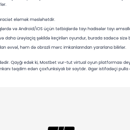
lər.
müraciət eləmək məsləhətdir.
lərdə və Android/iOS üçün tətbiqlərdə tayı hadisələr tayı əmsall
ə daha ürəyiaçiq şəkildə keçirilən oyundur, burada sadəcə sizə b
 əvvəl, həm də obrazli mərc imkanlarından yararlana bilirlər.
iprdədir. Qayğı edək ki, Mostbet vur-tut virtual oyun platforması
anı təqdim edən çoxfunksiyalı bir saytdır. Əgər istifadəçi pull