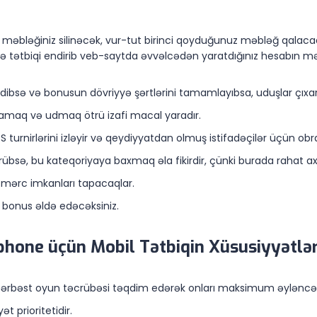
 məbləğiniz silinəcək, vur-tut birinci qoyduğunuz məbləğ qalacaq
ə tətbiqi endirib veb-saytda əvvəlcədən yaratdığınız hesabın məlu
dibsə və bonusun dövriyyə şərtlərini tamamlayıbsa, uduşlar çıxarıl
maq və udmaq ötrü izafi macal yaradır.
turnirlərini izləyir və qeydiyyatdan olmuş istifadəçilər üçün obr
bsə, bu kateqoriyaya baxmaq əla fikirdir, çünki burada rahat axt
mərc imkanları tapacaqlar.
r bonus əldə edəcəksiniz.
phone üçün Mobil Tətbiqin Xüsusiyyətlər
ərbəst oyun təcrübəsi təqdim edərək onları maksimum əyləncə 
ət prioritetidir.