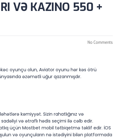
I VƏ KAZINO 550 +
No Comments
 əkəc oyunçu olun, Aviator oyunu hər kəs ötrü
dünyasında əzəmətli uğur qazanmışdır.
hətlərə kəmiyyət. Sizin rahatlığınız və
adəliyi və ətraflı hədis seçimi ilə cəlb edir.
atlıq üçün Mostbet mobil tətbiqetmə təklif edir. İOS
şulun və oyunçuların nə istədiyini bilən platformada