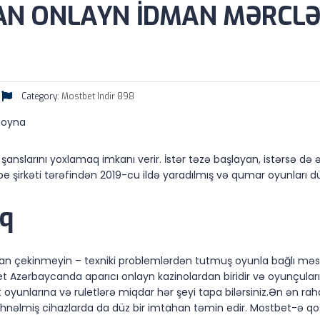
 ONLAYN İDMAN MƏRCLƏR
Category:
Mostbet Indir 898
anslarını yoxlamaq imkanı verir. İstər təzə başlayan, istərsə də
be şirkəti tərəfindən 2019-cu ildə yaradılmış və qumar oyunları 
ıq
an çekinmeyin – texniki problemlərdən tutmuş oyunla bağlı məslə
bet Azərbaycanda aparıcı onlayn kazinolardan biridir və oyunçuları s
 oyunlarına və ruletlərə miqdar hər şeyi tapa bilərsiniz.Ən ən rah
köhnəlmiş cihazlarda da düz bir imtahan təmin edir. Mostbet-ə qo