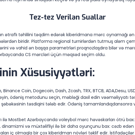
Tez-tez Verilən Suallar
ın ətraflı təhlilini təqdim edərək kiberidmana mərc oynamağı ə
ələrdən biridir. Platforma regional turnirlərdən tutmuş aləm ç
ticələrini və vahid ən başqa parametrləri proqnozlaşdıra bilər v
t Azərbaycanda CS mərcləri üçün məqsəd seçim oldu.
nin Xüsusiyyətləri:
ash, Binance Coin, Dogecoin, Dash, Zcash, TRX, BTCB, ADA,Desu, US
yin, ödəniş metodunu seçin, məbləği daxil edin vəəməliyyatı təsdi
yn şəbəkəsinin təsdiqini tələb edir. Ödəniş tamamlandıqdansonra 
lları ilə Mostbet Azərbaycanda voleybol mərc həvəskarları ötrü b
, dinamizmi və müxtəlifliyi ilə bir daha oyunçunu bax: cəzb edən
ları iç olmaqla bir çox kiberidman növləri təklif edir. İstifadəçil