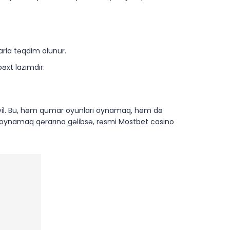
arla təqdim olunur.
əxt lazımdır.
 deyil. Bu, həm qumar oyunları oynamaq, həm də
a oynamaq qərarına gəlibsə, rəsmi Mostbet casino