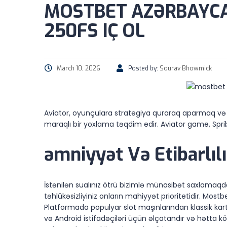
MOSTBET AZƏRBAYCAN
250FS IÇ OL
March 10, 2026
Posted by:
Sourav Bhowmick
Aviator, oyunçulara strategiya quraraq aparmaq və ş
maraqlı bir yoxlama təqdim edir. Aviator game, Spri
əmniyyət Və Etibarlıl
İstənilən sualınız ötrü bizimlə münasibət saxlamaqd
təhlükəsizliyiniz onların mahiyyət prioritetidir. Most
Platformada populyar slot maşınlarından klassik kart
və Android istifadəçiləri üçün əlçatandır və hətta 