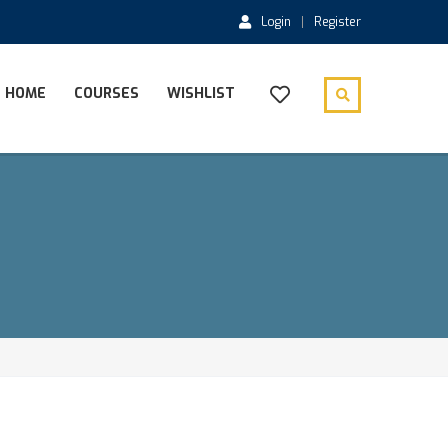
Login
Register
HOME
COURSES
WISHLIST