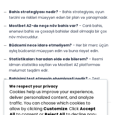
Bahis strategiyası nədir?
– Bahis strategiyası, oyun
tərzini və riskləri müəyyən edən bir plan və yanaşmadır.
Mostbet AZ-də neçə növ bahis var?
– Canlı bahis,
ənənəvi bahis və çoxsaylı bahislər daxil olmaqla bir çox
növ mövcuddur.
Büdcəmi necə idarə etməliyəm?
– Hər bir mərc üçün
aylıq büdcənizi müəyyən edin və buna riayət edin.
Statistikaları haradan əldə edə bilərəm?
– Rəsmi
idman statistika saytları və Mostbet AZ platforması
məlumat təqdim edir.
Bahisimi test etməyin əhəmiyyəti nədir?
– Test
etməklə, strategiyanızın işığının necə olduğunu və
We respect your privacy
düzəlişlər etməniz lazım olub-olmadığını anlayarsınız.
Cookies help us improve your experience,
deliver personalized content, and analyze
traffic. You can choose which cookies to
allow by clicking
Customize
. Click
Accept
Share:
All
to consent or
Reject All
to decline non-