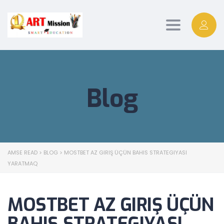
Toggle
navigation
Blog
AMSE READ
>
BLOG
>
MOSTBET AZ GIRIŞ ÜÇÜN BAHIS STRATEGIYASI
YARATMAQ
MOSTBET AZ GIRIŞ ÜÇÜN