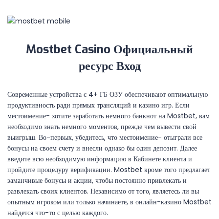
Mostbet Casino Официальный
ресурс Вход
Современные устройства с 4+ ГБ ОЗУ обеспечивают оптимальную
продуктивность ради прямых трансляций и казино игр. Если
местоимение- хотите заработать немного банкнот на Mostbet, вам
необходимо знать немного моментов, прежде чем вывести свой
выигрыш. Во-первых, убедитесь, что местоимение- отыграли все
бонусы на своем счету и внесли однако бы один депозит. Далее
введите всю необходимую информацию в Кабинете клиента и
пройдите процедуру верификации. Mostbet кроме того предлагает
заманчивые бонусы и акции, чтобы постоянно привлекать и
развлекать своих клиентов. Независимо от того, являетесь ли вы
опытным игроком или только начинаете, в онлайн-казино Mostbet
найдется что-то с целью каждого.