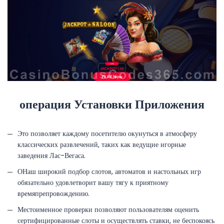
операция Установки Приложения
Это позволяет каждому посетителю окунуться в атмосферу
классических развлечений, таких как ведущие игорные
заведения Лас-Вегаса.
ОНаш широкий подбор слотов, автоматов и настольных игр
обязательно удовлетворит вашу тягу к приятному
времяпрепровождению.
Местоименное проверки позволяют пользователям оценить
сертифицированные слоты и осуществлять ставки, не беспокоясь