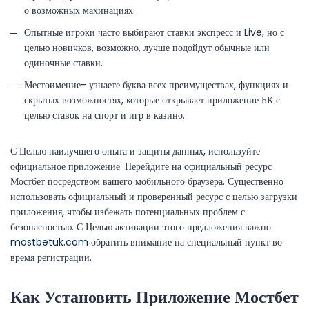
о возможных махинациях.
Опытные игроки часто выбирают ставки экспресс и Live, но с
целью новичков, возможно, лучше подойдут обычные или
одиночные ставки.
Местоимение- узнаете буква всех преимуществах, функциях и
скрытых возможностях, которые открывает приложение БК с
целью ставок на спорт и игр в казино.
С Целью наилучшего опыта и защиты данных, используйте
официальное приложение. Перейдите на официальный ресурс
Мостбет посредством вашего мобильного браузера. Существенно
использовать официальный и проверенный ресурс с целью загрузки
приложения, чтобы избежать потенциальных проблем с
безопасностью. С Целью активации этого предложения важно
mostbetuk.com
обратить внимание на специальный пункт во
время регистрации.
Как Установить Приложение Мостбет