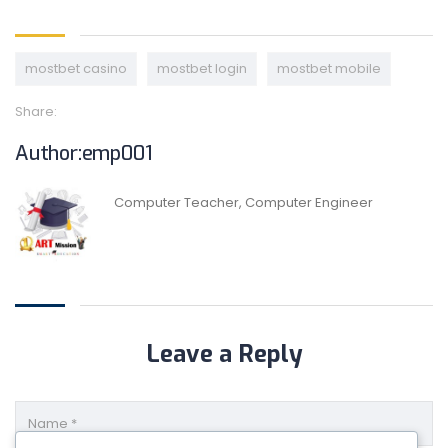
mostbet casino
mostbet login
mostbet mobile
Share:
Author:emp001
Computer Teacher, Computer Engineer
Leave a Reply