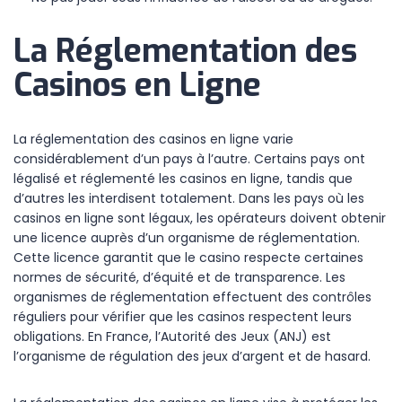
La Réglementation des
Casinos en Ligne
La réglementation des casinos en ligne varie
considérablement d’un pays à l’autre. Certains pays ont
légalisé et réglementé les casinos en ligne, tandis que
d’autres les interdisent totalement. Dans les pays où les
casinos en ligne sont légaux, les opérateurs doivent obtenir
une licence auprès d’un organisme de réglementation.
Cette licence garantit que le casino respecte certaines
normes de sécurité, d’équité et de transparence. Les
organismes de réglementation effectuent des contrôles
réguliers pour vérifier que les casinos respectent leurs
obligations. En France, l’Autorité des Jeux (ANJ) est
l’organisme de régulation des jeux d’argent et de hasard.