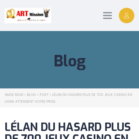
Toggle
navigation
Blog
AMSE READ
>
BLOG
>
POST
>
LÉLAN DU HASARD PLUS DE 700 JEUX CASINO EN
LIGNE ATTENDENT VOTRE PRISE.
LÉLAN DU HASARD PLUS