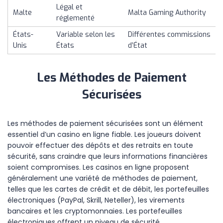
Légal et
Malte
Malta Gaming Authority
réglementé
États-
Variable selon les
Différentes commissions
Unis
États
d’État
Les Méthodes de Paiement
Sécurisées
Les méthodes de paiement sécurisées sont un élément
essentiel d’un casino en ligne fiable. Les joueurs doivent
pouvoir effectuer des dépôts et des retraits en toute
sécurité, sans craindre que leurs informations financières
soient compromises. Les casinos en ligne proposent
généralement une variété de méthodes de paiement,
telles que les cartes de crédit et de débit, les portefeuilles
électroniques (PayPal, Skrill, Neteller), les virements
bancaires et les cryptomonnaies. Les portefeuilles
électroniques offrent un niveau de sécurité