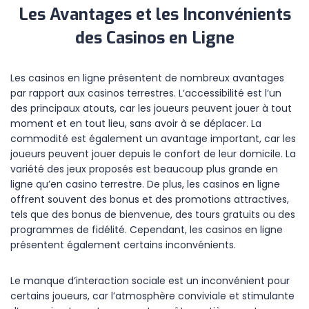
Les Avantages et les Inconvénients
des Casinos en Ligne
Les casinos en ligne présentent de nombreux avantages
par rapport aux casinos terrestres. L’accessibilité est l’un
des principaux atouts, car les joueurs peuvent jouer à tout
moment et en tout lieu, sans avoir à se déplacer. La
commodité est également un avantage important, car les
joueurs peuvent jouer depuis le confort de leur domicile. La
variété des jeux proposés est beaucoup plus grande en
ligne qu’en casino terrestre. De plus, les casinos en ligne
offrent souvent des bonus et des promotions attractives,
tels que des bonus de bienvenue, des tours gratuits ou des
programmes de fidélité. Cependant, les casinos en ligne
présentent également certains inconvénients.
Le manque d’interaction sociale est un inconvénient pour
certains joueurs, car l’atmosphère conviviale et stimulante