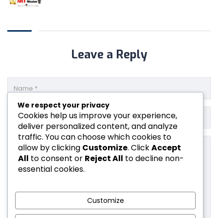
Leave a Reply
We respect your privacy
Cookies help us improve your experience,
deliver personalized content, and analyze
traffic. You can choose which cookies to
allow by clicking
Customize
. Click
Accept
All
to consent or
Reject All
to decline non-
essential cookies.
Customize