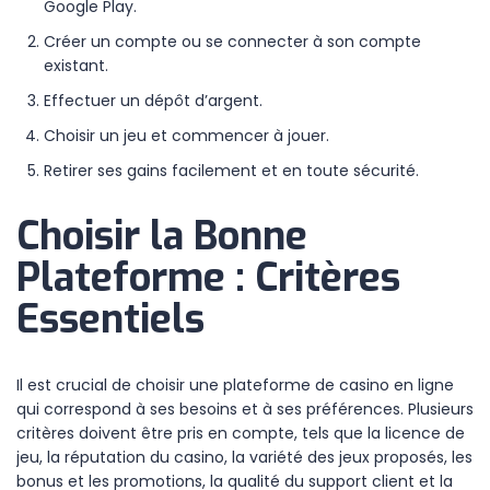
Google Play.
Créer un compte ou se connecter à son compte
existant.
Effectuer un dépôt d’argent.
Choisir un jeu et commencer à jouer.
Retirer ses gains facilement et en toute sécurité.
Choisir la Bonne
Plateforme : Critères
Essentiels
Il est crucial de choisir une plateforme de casino en ligne
qui correspond à ses besoins et à ses préférences. Plusieurs
critères doivent être pris en compte, tels que la licence de
jeu, la réputation du casino, la variété des jeux proposés, les
bonus et les promotions, la qualité du support client et la