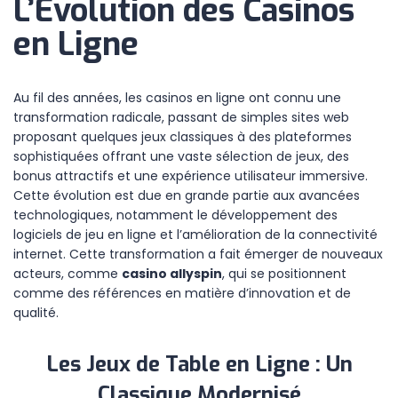
L’Évolution des Casinos
en Ligne
Au fil des années, les casinos en ligne ont connu une
transformation radicale, passant de simples sites web
proposant quelques jeux classiques à des plateformes
sophistiquées offrant une vaste sélection de jeux, des
bonus attractifs et une expérience utilisateur immersive.
Cette évolution est due en grande partie aux avancées
technologiques, notamment le développement des
logiciels de jeu en ligne et l’amélioration de la connectivité
internet. Cette transformation a fait émerger de nouveaux
acteurs, comme
casino allyspin
, qui se positionnent
comme des références en matière d’innovation et de
qualité.
Les Jeux de Table en Ligne : Un
Classique Modernisé