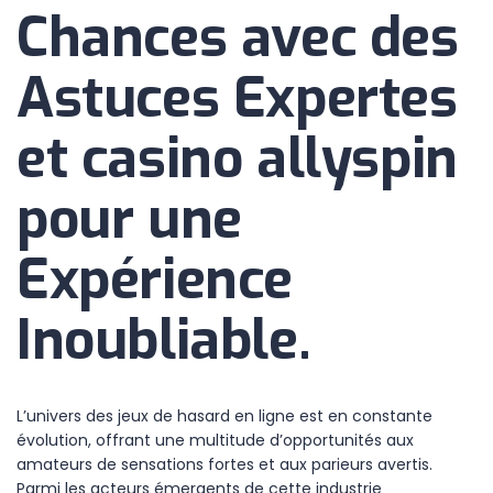
Chances avec des
Astuces Expertes
et casino allyspin
pour une
Expérience
Inoubliable.
L’univers des jeux de hasard en ligne est en constante
évolution, offrant une multitude d’opportunités aux
amateurs de sensations fortes et aux parieurs avertis.
Parmi les acteurs émergents de cette industrie