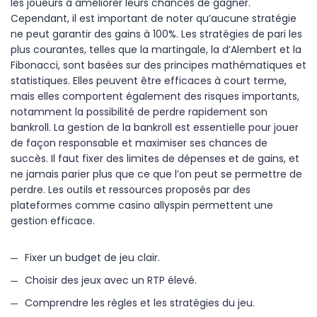
les joueurs à améliorer leurs chances de gagner.
Cependant, il est important de noter qu’aucune stratégie
ne peut garantir des gains à 100%. Les stratégies de pari les
plus courantes, telles que la martingale, la d’Alembert et la
Fibonacci, sont basées sur des principes mathématiques et
statistiques. Elles peuvent être efficaces à court terme,
mais elles comportent également des risques importants,
notamment la possibilité de perdre rapidement son
bankroll. La gestion de la bankroll est essentielle pour jouer
de façon responsable et maximiser ses chances de
succès. Il faut fixer des limites de dépenses et de gains, et
ne jamais parier plus que ce que l’on peut se permettre de
perdre. Les outils et ressources proposés par des
plateformes comme casino allyspin permettent une
gestion efficace.
Fixer un budget de jeu clair.
Choisir des jeux avec un RTP élevé.
Comprendre les règles et les stratégies du jeu.