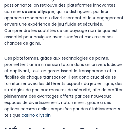
passionnante, on retrouve des plateformes innovantes
comme
casino allyspin
, qui se distinguent par leur
approche moderne du divertissement et leur engagement
envers une expérience de jeu fluide et sécurisée.
Comprendre les subtilités de ce paysage numérique est
essentiel pour naviguer avec succès et maximiser ses
chances de gains.
Ces plateformes, grâce aux technologies de pointe,
promettent une immersion totale dans un univers ludique
et captivant, tout en garantissant la transparence et la
fiabilité de chaque transaction. Il est donc crucial de se
familiariser avec les différents aspects du jeu en ligne, des
stratégies de pari aux mesures de sécurité, afin de profiter
pleinement des avantages offerts par ces nouveaux
espaces de divertissement, notamment grâce à des
options comme celles proposées par des établissements
tels que
casino allyspin
.