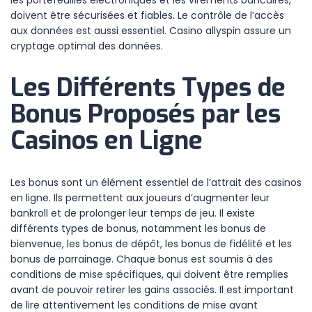
les portefeuilles électroniques et les virements bancaires,
doivent être sécurisées et fiables. Le contrôle de l’accès
aux données est aussi essentiel. Casino allyspin assure un
cryptage optimal des données.
Les Différents Types de
Bonus Proposés par les
Casinos en Ligne
Les bonus sont un élément essentiel de l’attrait des casinos
en ligne. Ils permettent aux joueurs d’augmenter leur
bankroll et de prolonger leur temps de jeu. Il existe
différents types de bonus, notamment les bonus de
bienvenue, les bonus de dépôt, les bonus de fidélité et les
bonus de parrainage. Chaque bonus est soumis à des
conditions de mise spécifiques, qui doivent être remplies
avant de pouvoir retirer les gains associés. Il est important
de lire attentivement les conditions de mise avant