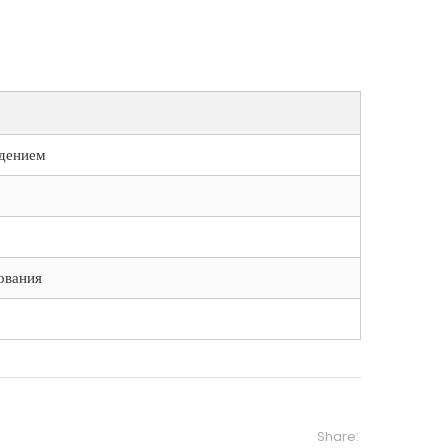
ждением
ования
Share: