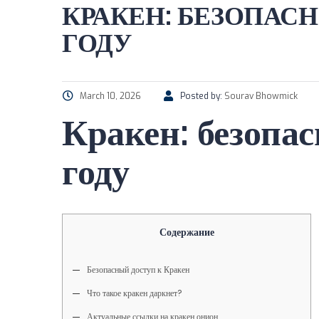
КРАКЕН: БЕЗОПАСН
ГОДУ
March 10, 2026
Posted by:
Sourav Bhowmick
Кракен: безопа
году
Содержание
Безопасный доступ к Кракен
Что такое кракен даркнет?
Актуальные ссылки на кракен онион