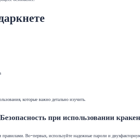
 даркнете
в
ользования, которые важно детально изучить.
Безопасность при использовании краке
ми правилами. Во-первых, используйте надежные пароли и двухфакторну