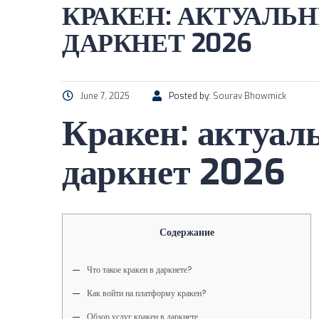
КРАКЕН: АКТУАЛЬ
ДАРКНЕТ 2026
June 7, 2025
Posted by:
Sourav Bhowmick
Кракен: актуал
даркнет 2026
Содержание
Что такое кракен в даркнете?
Как войти на платформу кракен?
Обзор услуг кракен в даркнете