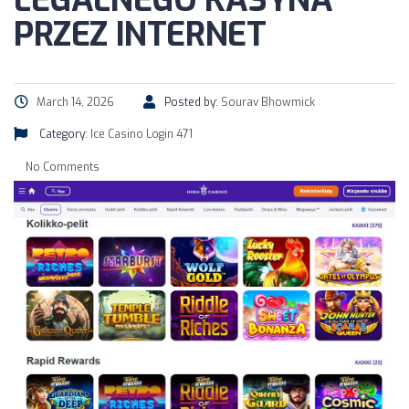
LEGALNEGO KASYNA
PRZEZ INTERNET
March 14, 2026
Posted by:
Sourav Bhowmick
Category:
Ice Casino Login 471
No Comments