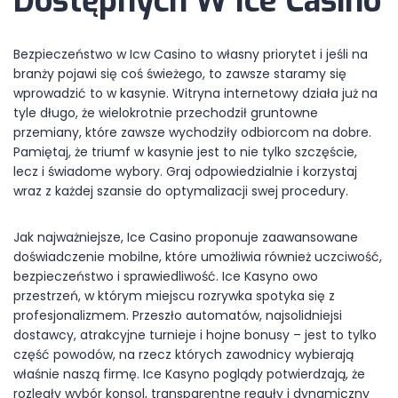
Dostępnych W Ice Casino
Bezpieczeństwo w Icw Casino to własny priorytet i jeśli na
branży pojawi się coś świeżego, to zawsze staramy się
wprowadzić to w kasynie. Witryna internetowy działa już na
tyle długo, że wielokrotnie przechodził gruntowne
przemiany, które zawsze wychodziły odbiorcom na dobre.
Pamiętaj, że triumf w kasynie jest to nie tylko szczęście,
lecz i świadome wybory. Graj odpowiedzialnie i korzystaj
wraz z każdej szansie do optymalizacji swej procedury.
Jak najważniejsze, Ice Casino proponuje zaawansowane
doświadczenie mobilne, które umożliwia również uczciwość,
bezpieczeństwo i sprawiedliwość. Ice Kasyno owo
przestrzeń, w którym miejscu rozrywka spotyka się z
profesjonalizmem. Przeszło automatów, najsolidniejsi
dostawcy, atrakcyjne turnieje i hojne bonusy – jest to tylko
część powodów, na rzecz których zawodnicy wybierają
właśnie naszą firmę. Ice Kasyno poglądy potwierdzają, że
rozległy wybór konsol, transparentne reguły i dynamiczny