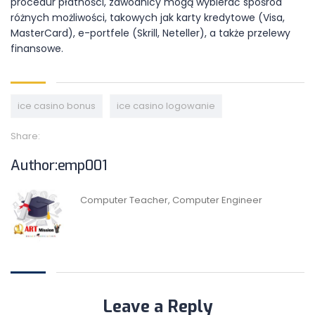
procedur płatności, zawodnicy mogą wybierać spośród
różnych możliwości, takowych jak karty kredytowe (Visa,
MasterCard), e-portfele (Skrill, Neteller), a także przelewy
finansowe.
ice casino bonus
ice casino logowanie
Share:
Author:emp001
Computer Teacher, Computer Engineer
Leave a Reply