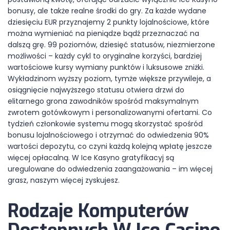
bonusy, ale także realne środki do gry. Za każde wydane
dziesięciu EUR przyznajemy 2 punkty lojalnościowe, które
można wymieniać na pieniądze bądź przeznaczać na
dalszą grę. 99 poziomów, dziesięć statusów, niezmierzone
możliwości – każdy cykl to oryginalne korzyści, bardziej
wartościowe kursy wymiany punktów i luksusowe zniżki.
Wykładzinom wyższy poziom, tymże większe przywileje, a
osiągnięcie najwyższego statusu otwiera drzwi do
elitarnego grona zawodników spośród maksymalnym
zwrotem gotówkowym i personalizowanymi ofertami. Co
tydzień członkowie systemu mogą skorzystać spośród
bonusu lojalnościowego i otrzymać do odwiedzenia 90%
wartości depozytu, co czyni każdą kolejną wpłatę jeszcze
więcej opłacalną. W Ice Kasyno gratyfikacyj są
uregulowane do odwiedzenia zaangażowania – im więcej
grasz, naszym więcej zyskujesz.
Rodzaje Komputerów