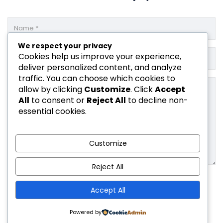
We respect your privacy
Cookies help us improve your experience,
deliver personalized content, and analyze
traffic. You can choose which cookies to
allow by clicking
Customize
. Click
Accept
All
to consent or
Reject All
to decline non-
essential cookies.
Customize
Reject All
Accept All
Powered by