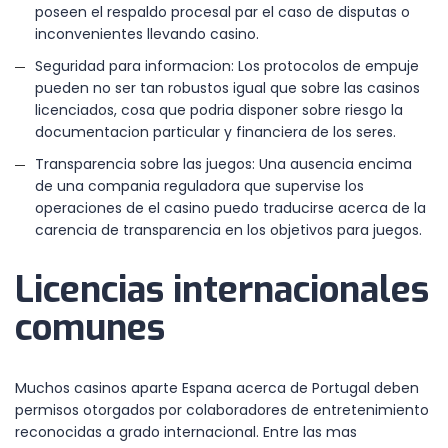
poseen el respaldo procesal par el caso de disputas o
inconvenientes llevando casino.
Seguridad para informacion: Los protocolos de empuje
pueden no ser tan robustos igual que sobre las casinos
licenciados, cosa que podria disponer sobre riesgo la
documentacion particular y financiera de los seres.
Transparencia sobre las juegos: Una ausencia encima
de una compania reguladora que supervise los
operaciones de el casino puedo traducirse acerca de la
carencia de transparencia en los objetivos para juegos.
Licencias internacionales
comunes
Muchos casinos aparte Espana acerca de Portugal deben
permisos otorgados por colaboradores de entretenimiento
reconocidas a grado internacional. Entre las mas