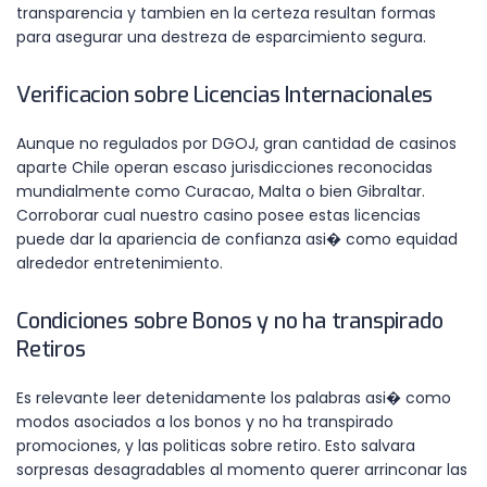
transparencia y tambien en la certeza resultan formas
para asegurar una destreza de esparcimiento segura.
Verificacion sobre Licencias Internacionales
Aunque no regulados por DGOJ, gran cantidad de casinos
aparte Chile operan escaso jurisdicciones reconocidas
mundialmente como Curacao, Malta o bien Gibraltar.
Corroborar cual nuestro casino posee estas licencias
puede dar la apariencia de confianza asi� como equidad
alrededor entretenimiento.
Condiciones sobre Bonos y no ha transpirado
Retiros
Es relevante leer detenidamente los palabras asi� como
modos asociados a los bonos y no ha transpirado
promociones, y las politicas sobre retiro. Esto salvara
sorpresas desagradables al momento querer arrinconar las