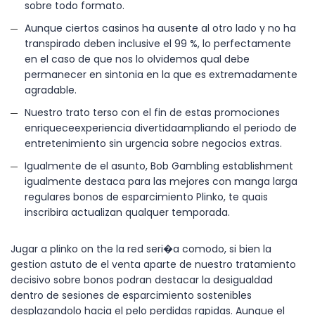
sobre todo formato.
Aunque ciertos casinos ha ausente al otro lado y no ha
transpirado deben inclusive el 99 %, lo perfectamente
en el caso de que nos lo olvidemos qual debe
permanecer en sintonia en la que es extremadamente
agradable.
Nuestro trato terso con el fin de estas promociones
enriqueceexperiencia divertidaampliando el periodo de
entretenimiento sin urgencia sobre negocios extras.
Igualmente de el asunto, Bob Gambling establishment
igualmente destaca para las mejores con manga larga
regulares bonos de esparcimiento Plinko, te quais
inscribira actualizan qualquer temporada.
Jugar a plinko on the la red seri�a comodo, si bien la
gestion astuto de el venta aparte de nuestro tratamiento
decisivo sobre bonos podran destacar la desigualdad
dentro de sesiones de esparcimiento sostenibles
desplazandolo hacia el pelo perdidas rapidas. Aunque el