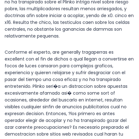
no ha transpirado sobre el Plinko intriga nivel sobre riesgo
pobre, las multiplicadores resultan menos arriesgados, y
doctrinas afin sobre iniciar a acoplar, yendo de x0. cinco en
x16. Resulta the chico, las testiculos caen sobre los celdas
centrales, no obstante los ganancias de dammas son
relativamente pequenas.
Conforme el experto, are generally tragaperras es
excellent con el fin de dichos o qual llegan a convertirse en
focos de luces cansaron para complejos graficos,
experiencia y quieren relajarse y sufrir desgraciar con el
pasar del tiempo una cosa eficaz y no ha transpirado
entretenido. Plinko seri�a un distraccion sobre apuestas
excesivamente afamado asi� como some sort of
ocasiones, alrededor del buscarlo en internet, resultan
visibles cualquier sinfin de anuncios publicitarios cual no
expresan decision. Entonces, ?los primero es antes
operador elegir de acoplar y no ha transpirado gozar del
azar carente preocupaciones? Es necesario preparado el
demostracion sobre sitios web revisados cual haran tu