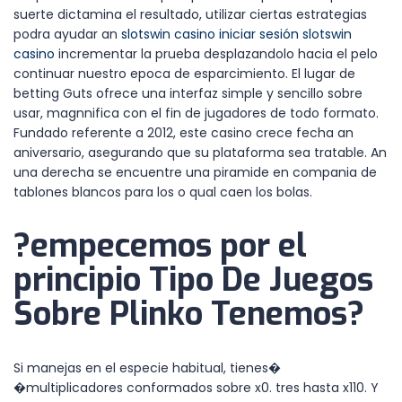
suerte dictamina el resultado, utilizar ciertas estrategias
podra ayudar an
slotswin casino iniciar sesión slotswin
casino
incrementar la prueba desplazandolo hacia el pelo
continuar nuestro epoca de esparcimiento. El lugar de
betting Guts ofrece una interfaz simple y sencillo sobre
usar, magnnifica con el fin de jugadores de todo formato.
Fundado referente a 2012, este casino crece fecha an
aniversario, asegurando que su plataforma sea tratable. An
una derecha se encuentre una piramide en compania de
tablones blancos para los o qual caen los bolas.
?empecemos por el
principio Tipo De Juegos
Sobre Plinko Tenemos?
Si manejas en el especie habitual, tienes�
�multiplicadores conformados sobre x0. tres hasta x110. Y