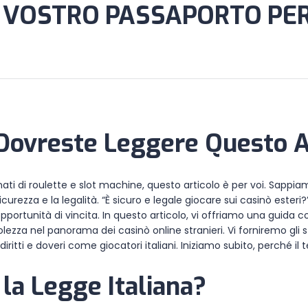
L VOSTRO PASSAPORTO PER 
 Dovreste Leggere Questo A
nati di roulette e slot machine, questo articolo è per voi. Sappi
curezza e la legalità. “È sicuro e legale giocare sui casinò est
rtunità di vincita. In questo articolo, vi offriamo una guida c
zza nel panorama dei casinò online stranieri. Vi forniremo gli str
ritti e doveri come giocatori italiani. Iniziamo subito, perché il
 la Legge Italiana?