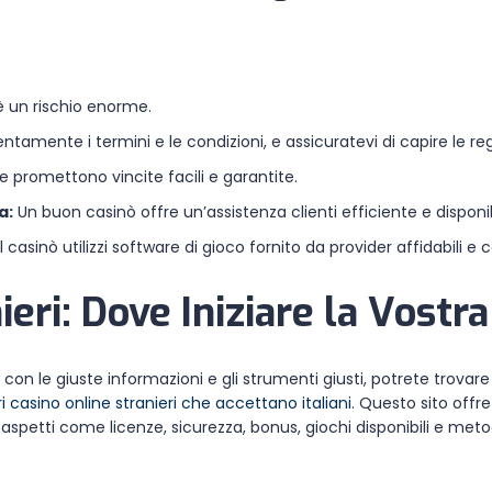
è un rischio enorme.
tamente i termini e le condizioni, e assicuratevi di capire le reg
e promettono vincite facili e garantite.
a:
Un buon casinò offre un’assistenza clienti efficiente e disponib
 casinò utilizzi software di gioco fornito da provider affidabili e ce
ieri: Dove Iniziare la Vostr
con le giuste informazioni e gli strumenti giusti, potrete trovare
ri casino online stranieri che accettano italiani
. Questo sito offre
do aspetti come licenze, sicurezza, bonus, giochi disponibili e me