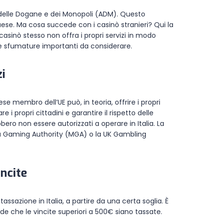
ia delle Dogane e dei Monopoli (ADM). Questo
aese. Ma cosa succede con i casinò stranieri? Qui la
 casinò stesso non offra i propri servizi in modo
ne sfumature importanti da considerare.
zi
se membro dell’UE può, in teoria, offrire i propri
e i propri cittadini e garantire il rispetto delle
bbero non essere autorizzati a operare in Italia. La
lta Gaming Authority (MGA) o la UK Gambling
incite
assazione in Italia, a partire da una certa soglia. È
ede che le vincite superiori a 500€ siano tassate.