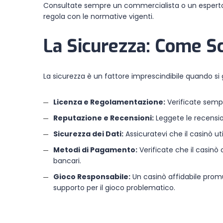
Consultate sempre un commercialista o un esperto f
regola con le normative vigenti.
La Sicurezza: Come Sc
La sicurezza è un fattore imprescindibile quando si g
Licenza e Regolamentazione:
Verificate sempr
Reputazione e Recensioni:
Leggete le recension
Sicurezza dei Dati:
Assicuratevi che il casinò util
Metodi di Pagamento:
Verificate che il casinò o
bancari.
Gioco Responsabile:
Un casinò affidabile promu
supporto per il gioco problematico.