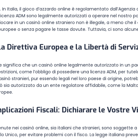
 In Italia, il gioco d’azzardo online è regolamentato dall’Agenz
na licenza ADM sono legalmente autorizzati a operare nel nostro p
giocare in un casinò online straniero non è illegale, a meno che il
 europee o senza pagare le tasse dovute. Tuttavia, ci sono alcu
a Direttiva Europea e la Libertà di Servi
che significa che un casinò online legalmente autorizzato in un pae
restrizioni, come l’obbligo di possedere una licenza ADM, per tutelar
sinò stranieri, pur essendo legali nel loro paese di origine, potre
inò sia autorizzato da un ente regolatore affidabile, come la Ma
ropee.
plicazioni Fiscali: Dichiarare le Vostre V
nute nei casinò online, sia italiani che stranieri, sono soggette a t
 Unico, per evitare problemi con il fisco. La legge italiana prev