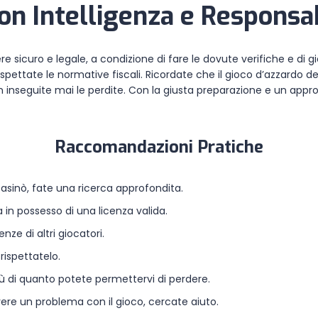
con Intelligenza e Responsab
re sicuro e legale, a condizione di fare le dovute verifiche e di g
e rispettate le normative fiscali. Ricordate che il gioco d’azzard
inseguite mai le perdite. Con la giusta preparazione e un appro
Raccomandazioni Pratiche
casinò, fate una ricerca approfondita.
a in possesso di una licenza valida.
nze di altri giocatori.
rispettatelo.
 di quanto potete permettervi di perdere.
vere un problema con il gioco, cercate aiuto.