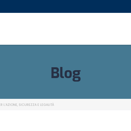
Blog
R L’AZIONE, SICUREZZA E LEGALITÀ