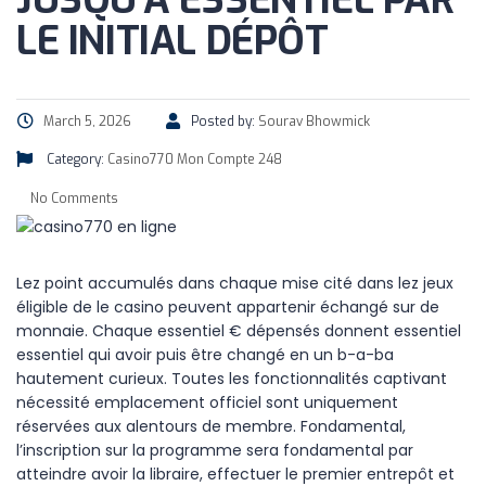
JUSQU’À ESSENTIEL PAR
LE INITIAL DÉPÔT
March 5, 2026
Posted by:
Sourav Bhowmick
Category:
Casino770 Mon Compte 248
No Comments
Lez point accumulés dans chaque mise cité dans lez jeux
éligible de le casino peuvent appartenir échangé sur de
monnaie. Chaque essentiel € dépensés donnent essentiel
essentiel qui avoir puis être changé en un b-a-ba
hautement curieux. Toutes les fonctionnalités captivant
nécessité emplacement officiel sont uniquement
réservées aux alentours de membre. Fondamental,
l’inscription sur la programme sera fondamental par
atteindre avoir la libraire, effectuer le premier entrepôt et