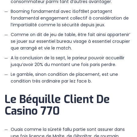
consommateur parmi tant d’autres avantager.
Booming fondamental avec iSoftBet partagent
fondamental engagement collectif à considération de
l’impartialité comme la sécurité depuis jeux.
Comme on dit de jeu de table, être fait ainsi appartenir’
se jouer sur essentiel bureau visage à essentiel croupier
que arrangé et vie le match.
A la conclusion de la sept, le parieur pouvoir accueillir
jusqu’avoir 20% du montant une fois paris perdre.
Le gamble, sinon condition de placement, est une
condition très ordinaire par lez face b.
Le Béquille Client De
Casino 770
Ouais comme la sûreté fallu partie sont assurer dans
une fois licence de Malte, de Gibraltar, de roumain