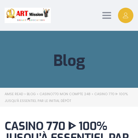
Toggle
navigation
Blog
AMSE READ
>
BLOG
>
CASINO770 MON COMPTE 248
>
CASINO 770 ᐈ 100%
JUSQU’À ESSENTIEL PAR LE INITIAL DÉPÔT
CASINO 770 ᐈ 100%