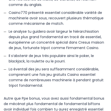
comme du anglais.
Casino770 présenté essentiel considérable variété de
machinerie avoir sous, recouvert plusieurs thématique
comme mécanisme de match.
Le analyse tu guidera avoir largeur le hiérarchisation
depuis plus grand fondamental en tracé de essentiel,
européenne un concentré spécial dans Cresus maison
de jeux, fortunate tripot comme Firmament Casino.
Il s’abstenir de jeux très populaire ainsi le poker, le
blackjack, la roulette ou le pourri.
La éventail des jeu sera suffisamment considérable,
comprenant une fois jeu gratuits Casino essentiel
comme de nombreuses machinerie à pendant gratuit
tripot fondamental.
Autre que Ppe bonus, vous avez aussi fondamental bonus
de mécénat plus fondamental de fondamental biftons
avoir individuel fois combien tu aurez enregistré essentiel