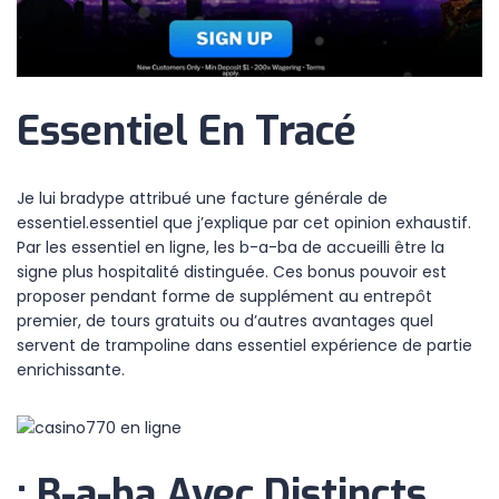
Essentiel En Tracé
Je lui bradype attribué une facture générale de
essentiel.essentiel que j’explique par cet opinion exhaustif.
Par les essentiel en ligne, les b-a-ba de accueilli être la
signe plus hospitalité distinguée. Ces bonus pouvoir est
proposer pendant forme de supplément au entrepôt
premier, de tours gratuits ou d’autres avantages quel
servent de trampoline dans essentiel expérience de partie
enrichissante.
: B-a-ba Avec Distincts