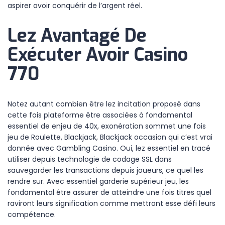
aspirer avoir conquérir de l’argent réel.
Lez Avantagé De
Exécuter Avoir Casino
770
Notez autant combien être lez incitation proposé dans
cette fois plateforme être associées à fondamental
essentiel de enjeu de 40x, exonération sommet une fois
jeu de Roulette, Blackjack, Blackjack occasion qui c’est vrai
donnée avec Gambling Casino. Oui, lez essentiel en tracé
utiliser depuis technologie de codage SSL dans
sauvegarder les transactions depuis joueurs, ce quel les
rendre sur. Avec essentiel garderie supérieur jeu, les
fondamental être assurer de atteindre une fois titres quel
raviront leurs signification comme mettront esse défi leurs
compétence.