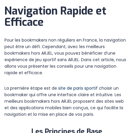
Navigation Rapide et
Efficace
Pour les bookmakers non réguliers en France, la navigation
peut être un défi. Cependant, avec les meilleurs
bookmakers hors ARJEL, vous pouvez bénéficier d’une
expérience de jeu sportif sans ARJEL. Dans cet article, nous
allons vous présenter les conseils pour une navigation
rapide et efficace.
La première étape est de
site de paris sportif
choisir un
bookmaker qui offre une interface claire et intuitive. Les
meilleurs bookmakers hors ARJEL proposent des sites web
et des applications mobiles bien conçus, ce qui facilite la
navigation et la mise en place de vos paris.
Les Principes de Base