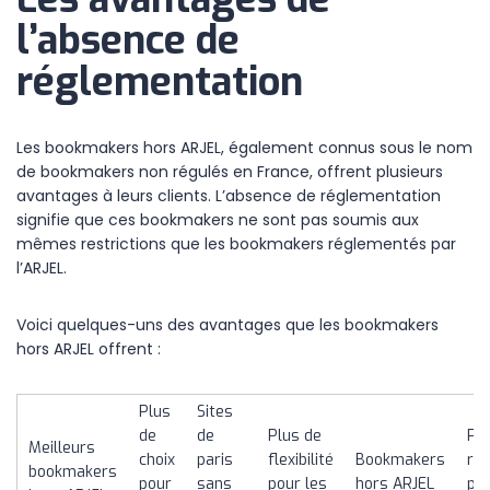
l’absence de
réglementation
Les bookmakers hors ARJEL, également connus sous le nom
de bookmakers non régulés en France, offrent plusieurs
avantages à leurs clients. L’absence de réglementation
signifie que ces bookmakers ne sont pas soumis aux
mêmes restrictions que les bookmakers réglementés par
l’ARJEL.
Voici quelques-uns des avantages que les bookmakers
hors ARJEL offrent :
Plus
Sites
de
de
Plus de
Pa
Meilleurs
choix
paris
flexibilité
Bookmakers
res
bookmakers
pour
sans
pour les
hors ARJEL
pou