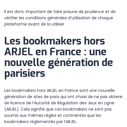
Il est donc important de faire preuve de prudence et de
vérifier les conditions générales d’utilisation de chaque
plateforme avant de la utiliser.
Les bookmakers hors
ARJEL en France : une
nouvelle génération de
parisiers
Les bookmakers hors ARJEL en France sont une nouvelle
génération de sites de paris qui ont choisi de ne pas obtenir
de licence de l’Autorité de Régulation des Jeux en Ligne
(ARJEL). Cela signifie que ces bookmakers ne sont pas
soumis aux mêmes règles et contraintes que les
bookmakers réglementés par l’ARJEL.