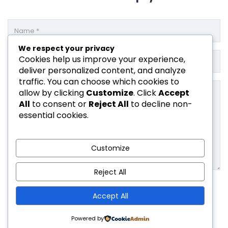
We respect your privacy
Cookies help us improve your experience,
deliver personalized content, and analyze
traffic. You can choose which cookies to
allow by clicking
Customize
. Click
Accept
All
to consent or
Reject All
to decline non-
essential cookies.
Customize
Reject All
Accept All
Powered by