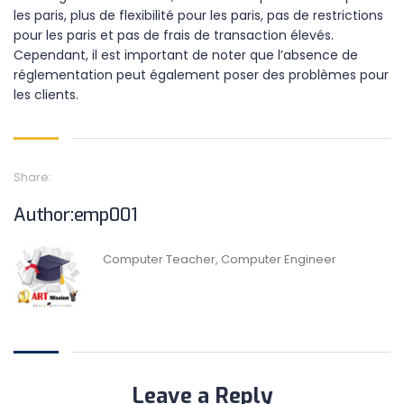
les paris, plus de flexibilité pour les paris, pas de restrictions
pour les paris et pas de frais de transaction élevés.
Cependant, il est important de noter que l’absence de
réglementation peut également poser des problèmes pour
les clients.
Share:
Author:emp001
Computer Teacher, Computer Engineer
Leave a Reply