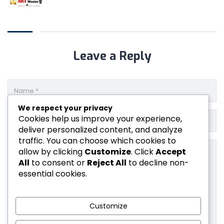
Leave a Reply
We respect your privacy
Cookies help us improve your experience,
deliver personalized content, and analyze
traffic. You can choose which cookies to
allow by clicking
Customize
. Click
Accept
All
to consent or
Reject All
to decline non-
essential cookies.
Customize