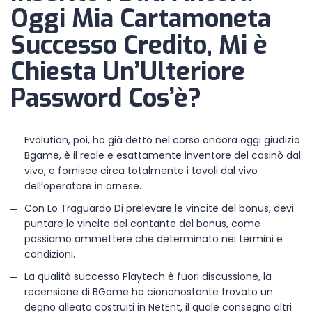
Oggi Mia Cartamoneta
Successo Credito, Mi è
Chiesta Un’Ulteriore
Password Cos’è?
Evolution, poi, ho già detto nel corso ancora oggi giudizio
Bgame, è il reale e esattamente inventore del casinò dal
vivo, e fornisce circa totalmente i tavoli dal vivo
dell’operatore in arnese.
Con Lo Traguardo Di prelevare le vincite del bonus, devi
puntare le vincite del contante del bonus, come
possiamo ammettere che determinato nei termini e
condizioni.
La qualità successo Playtech è fuori discussione, la
recensione di BGame ha ciononostante trovato un
degno alleato costruiti in NetEnt, il quale consegna altri