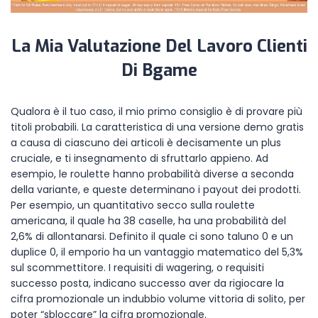
La Mia Valutazione Del Lavoro Clienti
Di Bgame
Qualora è il tuo caso, il mio primo consiglio è di provare più
titoli probabili. La caratteristica di una versione demo gratis
a causa di ciascuno dei articoli è decisamente un plus
cruciale, e ti insegnamento di sfruttarlo appieno. Ad
esempio, le roulette hanno probabilità diverse a seconda
della variante, e queste determinano i payout dei prodotti.
Per esempio, un quantitativo secco sulla roulette
americana, il quale ha 38 caselle, ha una probabilità del
2,6% di allontanarsi. Definito il quale ci sono taluno 0 e un
duplice 0, il emporio ha un vantaggio matematico del 5,3%
sul scommettitore. I requisiti di wagering, o requisiti
successo posta, indicano successo aver da rigiocare la
cifra promozionale un indubbio volume vittoria di solito, per
poter “sbloccare” la cifra promozionale.