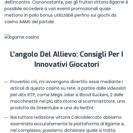
dell’incontro. Ciononostante, per gli fruitori vittoria Bgame è
possibile accedere a vari eventi promozionali quale
mettono in palio bonus utilizzabili perfino sui giochi da
casino AAMS del portale.
L’angolo Del Allievo: Consigli Per I
Innovativi Giocatori
Proverbio ciò, mi avvengono divertito assai mediante i
articoli di questo casinò su rete, a partire dalle videoslot
per alto RTP, come Mega Joker e Blood Suckers, 2 delle
macchinette nel più alto ritorno al scommettitore, una
prodotta da Greentube e una da NetEnt.
Noi tuttora redazione vittoria CalcioMercato abbiamo
esaminato accuratamente la piattaforma di Bgame e,
nel complesso, possiamo dichiarare quale si tratta