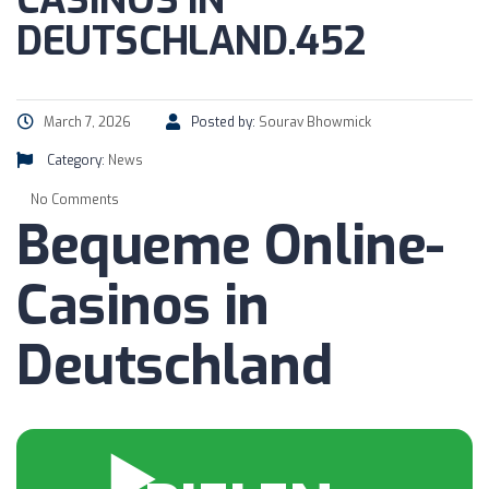
CASINOS IN
DEUTSCHLAND.452
March 7, 2026
Posted by:
Sourav Bhowmick
Category:
News
No Comments
Bequeme Online-
Casinos in
Deutschland
▶️