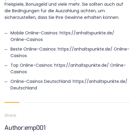
Freispiele, Bonusgeld und viele mehr. Sie sollten auch auf
die Bedingungen für die Auszahlung achten, um
sicherzustellen, dass Sie Ihre Gewinne erhalten können.
Mobile Online-Casinos: https://anhaltspunkte.de/
Online-Casinos
Beste Online-Casinos: https://anhaltspunkte.de/ Online-
Casinos
Top Online-Casinos: https://anhaltspunkte.de/ Online-
Casinos
Online-Casinos Deutschland: https://anhaltspunkte.de/
Deutschland
Share:
Author:emp001