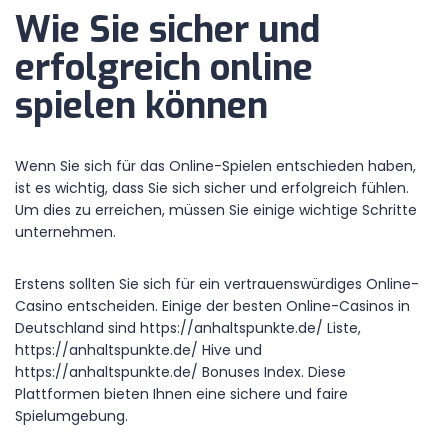
Wie Sie sicher und
erfolgreich online
spielen können
Wenn Sie sich für das Online-Spielen entschieden haben,
ist es wichtig, dass Sie sich sicher und erfolgreich fühlen.
Um dies zu erreichen, müssen Sie einige wichtige Schritte
unternehmen.
Erstens sollten Sie sich für ein vertrauenswürdiges Online-
Casino entscheiden. Einige der besten Online-Casinos in
Deutschland sind https://anhaltspunkte.de/ Liste,
https://anhaltspunkte.de/ Hive und
https://anhaltspunkte.de/ Bonuses Index. Diese
Plattformen bieten Ihnen eine sichere und faire
Spielumgebung.