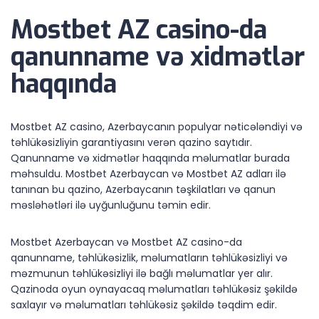
Mostbet AZ casino-da
qanunname və xidmətlər
haqqında
Mostbet AZ casino, Azerbaycanın populyar nəticələndiyi və
təhlükəsizliyin garantiyasını verən qazino saytıdır.
Qanunname və xidmətlər haqqında məlumatlar burada
məhsuldu. Mostbet Azerbaycan və Mostbet AZ adları ilə
tanınan bu qazino, Azerbaycanın təşkilatları və qanun
məsləhətləri ilə uyğunluğunu təmin edir.
Mostbet Azerbaycan və Mostbet AZ casino-da
qanunname, təhlükəsizlik, məlumatların təhlükəsizliyi və
məzmunun təhlükəsizliyi ilə bağlı məlumatlar yer alır.
Qazinoda oyun oynayacaq məlumatları təhlükəsiz şəkildə
saxlayır və məlumatları təhlükəsiz şəkildə təqdim edir.