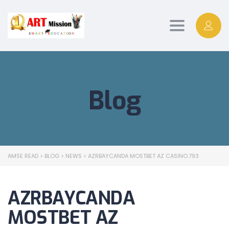
Toggle
navigation
Blog
AMSE READ
>
BLOG
>
NEWS
>
AZRBAYCANDA MOSTBET AZ CASINO.793
AZRBAYCANDA
MOSTBET AZ