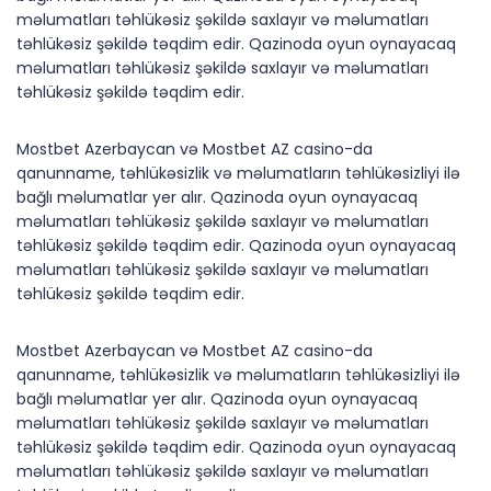
məlumatları təhlükəsiz şəkildə saxlayır və məlumatları
təhlükəsiz şəkildə təqdim edir. Qazinoda oyun oynayacaq
məlumatları təhlükəsiz şəkildə saxlayır və məlumatları
təhlükəsiz şəkildə təqdim edir.
Mostbet Azerbaycan və Mostbet AZ casino-da
qanunname, təhlükəsizlik və məlumatların təhlükəsizliyi ilə
bağlı məlumatlar yer alır. Qazinoda oyun oynayacaq
məlumatları təhlükəsiz şəkildə saxlayır və məlumatları
təhlükəsiz şəkildə təqdim edir. Qazinoda oyun oynayacaq
məlumatları təhlükəsiz şəkildə saxlayır və məlumatları
təhlükəsiz şəkildə təqdim edir.
Mostbet Azerbaycan və Mostbet AZ casino-da
qanunname, təhlükəsizlik və məlumatların təhlükəsizliyi ilə
bağlı məlumatlar yer alır. Qazinoda oyun oynayacaq
məlumatları təhlükəsiz şəkildə saxlayır və məlumatları
təhlükəsiz şəkildə təqdim edir. Qazinoda oyun oynayacaq
məlumatları təhlükəsiz şəkildə saxlayır və məlumatları