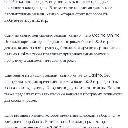
онлайн-казино продолжает развиваться, и новые площадки
появляются каждый день. В этом тексте мы рассмотрим самые
перспективные онлайн-казино, которые стоит попробовать
любителям азартных игр.
Один из самых популярных онлайн-казино – это Casino Online.
Это платформа, которая предлагает игрокам более 1 000 игр на
деньги, включая слоты, рулетку, блэкджек и другие азартные игры.
Казино Online также предлагает привлекательные бонусы и
программу лояльности для своих игроков.
Еще одним из лучших онлайн-казино является Casino. Это
платформа, которая предлагает игрокам более 500 игр на деньги,
включая слоты, рулетку, блэкджек и другие азартные игры. Казино
также предлагает привлекательные бонусы и программу лояльности
для своих игроков.
Если вы ищете казино, которое предлагает широкий выбор игр, то
вам стоит попробовать Казино Топ. Это платформа, которая
предлагает игрокам более 2 000 игр на деньги, включая слоты,