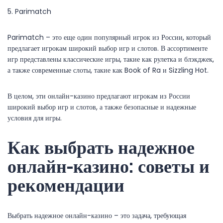
5. Parimatch
Parimatch – это еще один популярный игрок из России, который
предлагает игрокам широкий выбор игр и слотов. В ассортименте
игр представлены классические игры, такие как рулетка и блэкджек,
а также современные слоты, такие как Book of Ra и Sizzling Hot.
В целом, эти онлайн-казино предлагают игрокам из России
широкий выбор игр и слотов, а также безопасные и надежные
условия для игры.
Как выбрать надежное
онлайн-казино: советы и
рекомендации
Выбрать надежное онлайн-казино – это задача, требующая