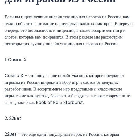
Если вы ищете лучшие онлайн-казино для игроков из России, вам
нужно обратить внимание на несколько важных факторов. В первую
очередь, это безопасность и лицензия, а также ассортимент игр и
слотов, которые вам понравятся. В этом разделе мы рассмотрим
некоторые из лучших онлайн-казино для игроков из России.
1. Casino X
Casino X – это популярное онлайн-казино, которое предлагает
игрокам из России широкий выбор игр и слотов от ведущих
разработчиков. В ассортименте игр представлены классические
игры, такие как рулетка, бэккарат и блэкджек, а также современные
слоты, такие как Book of Ra и Starburst.
2. 22Bet
22Bet – это еще один популярный игрок из России, который