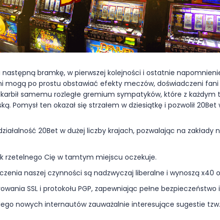
 następną bramkę, w pierwszej kolejności i ostatnie napomnienie
fani mogą po prostu obstawiać efekty meczów, doświadczeni fan
karbił samemu rozległe gremium sympatyków, które z każdym t
 Pomysł ten okazał się strzałem w dziesiątkę i pozwolił 20Bet wy
iałalność 20Bet w dużej liczby krajach, pozwalając na zakłady 
jak rzetelnego Cię w tamtym miejscu oczekuje.
zenia naszej czynności są nadzwyczaj liberalne i wynoszą x40 
rowania SSL i protokołu PGP, zapewniając pełne bezpieczeństwo i
ego nowych internautów zauważalnie interesujące sugestie tzw