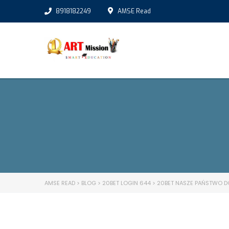
8918182249
AMSE Read
AMSE READ
>
BLOG
>
20BET LOGIN 644
>
20BET NASZE PAŃSTWO D