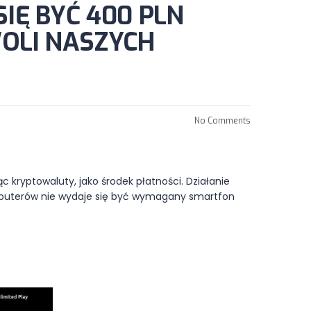
IĘ BYĆ 400 PLN
OLI NASZYCH
No Comments
kryptowaluty, jako środek płatności. Działanie
komputerów nie wydaje się być wymagany smartfon