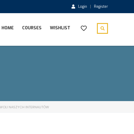
Login
Register
HOME
COURSES
WISHLIST
 GWOLI NASZYCH INTERNAUTÓW