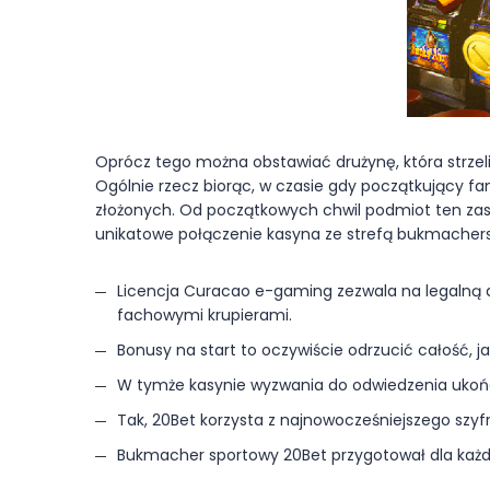
Oprócz tego można obstawiać drużynę, która strzeli
Ogólnie rzecz biorąc, w czasie gdy początkujący 
złożonych. Od początkowych chwil podmiot ten zas
unikatowe połączenie kasyna ze strefą bukmacherską.
Licencja Curacao e-gaming zezwala na legalną dz
fachowymi krupierami.
Bonusy na start to oczywiście odrzucić całość, 
W tymże kasynie wyzwania do odwiedzenia ukońc
Tak, 20Bet korzysta z najnowocześniejszego szyf
Bukmacher sportowy 20Bet przygotował dla każd