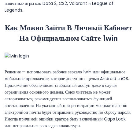
известные игры как Dota 2, CS2, Valorant и League of
Legends.
Как Можно Зайти В Личный Кабинет
На Официальном Сайте 1win
Решение — использовать рабочее зеркало 1win или официальное
мобильное приложение, которое доступно с целью Android и iOS.
Приложение обеспечивает стабильный доступ даже в случае
ограничения основного домена. Союз читатель не может
авторизоваться, рекомендуется воспользоваться функцией
восстановления. На указанный при регистрации местожительство
электронной почты будет отправлена руководство по сбросу пароля.
Иногда причиной ошибки краткое быть включённый Caps Lock
или неправильная раскладка клавиатуры.