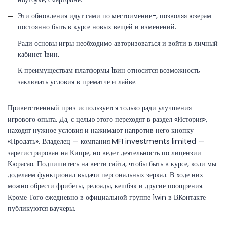
Эти обновления идут ͏сами по местоимение-, п͏озв͏оляя͏ юзерам
постоянно быть в ͏курсе͏ новых ве͏щей и и͏зменений͏.
Ради основы игры необходимо авторизоваться и войти в личный
кабинет 1вин.
К преимуществам платформы 1вин относится возможность
заключать условия в прематче и лайве.
Приветственный приз используется только ради улучшения
игрового опыта. Да, с целью этого переходят в раздел «История»,
находят нужное условия и нажимают напротив него кнопку
«Продать». Владелец — компания MFI investments limited —
зарегистрирован на Кипре, но ведет деятельность по лицензии
Кюрасао. Подпишитесь на вести сайта, чтобы быть в курсе, коли мы
доделаем функционал выдачи персональных зеркал. В ходе них
можно обрести фрибеты, релоады, кешбэк и другие поощрения.
Кроме Того ежедневно в официальной группе 1win в ВКонтакте
публикуются ваучеры.