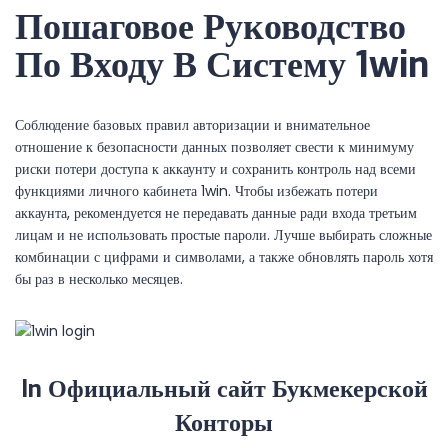
Пошаговое Руководство
По Входу В Систему 1win
Соблюдение базовых правил авторизации и внимательное
отношение к безопасности данных позволяет свести к минимуму
риски потери доступа к аккаунту и сохранить контроль над всеми
функциями личного кабинета 1win. Чтобы избежать потери
аккаунта, рекомендуется не передавать данные ради входа третьим
лицам и не использовать простые пароли. Лучше выбирать сложные
комбинации с цифрами и символами, а также обновлять пароль хотя
бы раз в несколько месяцев.
In Официальный сайт Букмекерской
Конторы