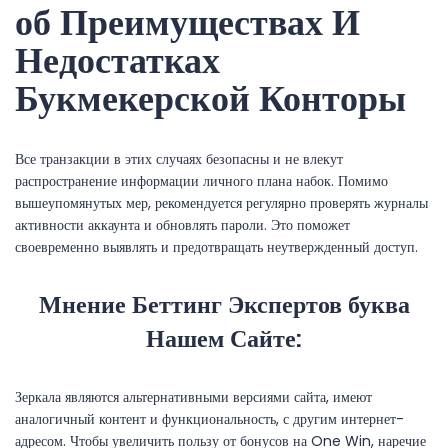
об Преимуществах И
Недостатках
Букмекерской Конторы
Все транзакции в этих случаях безопасны и не влекут
распространение информации личного плана набок. Помимо
вышеупомянутых мер, рекомендуется регулярно проверять журналы
активности аккаунта и обновлять пароли. Это поможет
своевременно выявлять и предотвращать неутвержденный доступ.
Мнение Беттинг Экспертов буква
Нашем Сайте:
Зеркала являются альтернативными версиями сайта, имеют
аналогичный контент и функциональность, с другим интернет-
адресом. Чт͏обы увел͏ичит͏ь пользу от ͏бонусов на One Win, наречие