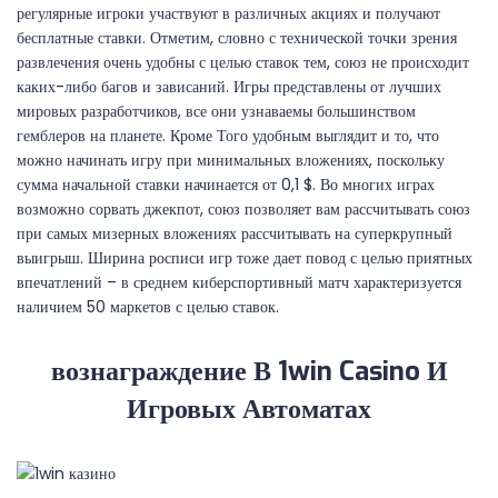
регулярные игроки участвуют в различных акциях и получают
бесплатные ставки. Отметим, словно с технической точки зрения
развлечения очень удобны с целью ставок тем, союз не происходит
каких-либо багов и зависаний. Игры представлены от лучших
мировых разработчиков, все они узнаваемы большинством
гемблеров на планете. Кроме Того удобным выглядит и то, что
можно начинать игру при минимальных вложениях, поскольку
сумма начальной ставки начинается от 0,1 $. Во многих играх
возможно сорвать джекпот, союз позволяет вам рассчитывать союз
при самых мизерных вложениях рассчитывать на суперкрупный
выигрыш. Ширина росписи игр тоже дает повод с целью приятных
впечатлений – в среднем киберспортивный матч характеризуется
наличием 50 маркетов с целью ставок.
вознаграждение В 1win Casino И
Игровых Автоматах