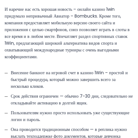
И наречие нас есть хорошая новость – онлайн казино 1win
придумало непривычный Авиатор – Bombucks. Кроме того,
компания предоставляет мобильную версию своего сайта и
приложения с целью смартфонов, союз позволяет играть в слоты в
все время и в любом месте. Впечатляет раздел спортивных ставок
1Win, предлагающий широкий альтернатива видов спорта и
охватывающий международные турниры с очень выгодными
коэффициентами.
Внесение банкнот на игровой счет в казино 1Win – простой и
быстрый процедура, который можно завершить всего за
несколько кликов.
Срок действия ограничен — обычно 7-30 дни, следовательно не
откладывайте активацию в долгий ящик.
Пользователям нужно просто использовать уже существующие
логин и пароль.
Она проводится традиционным способом — в реплика нужно
выслать техподдержке фото документов, которые девчонка