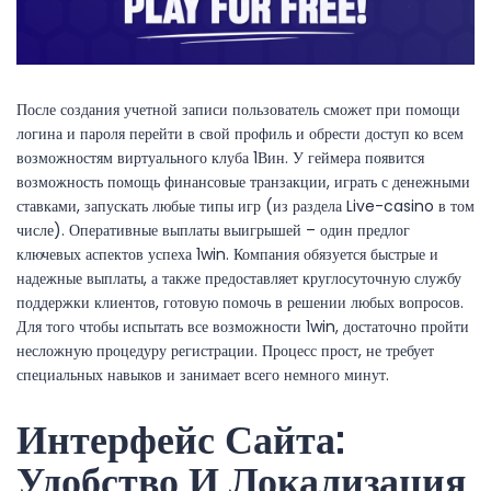
После создания учетной записи пользователь сможет при помощи
логина и пароля перейти в свой профиль и обрести доступ ко всем
возможностям виртуального клуба 1Вин. У геймера появится
возможность помощь финансовые транзакции, играть с денежными
ставками, запускать любые типы игр (из раздела Live-casino в том
числе). Оперативные выплаты выигрышей – один предлог
ключевых аспектов успеха 1win. Компания обязуется быстрые и
надежные выплаты, а также предоставляет круглосуточную службу
поддержки клиентов, готовую помочь в решении любых вопросов.
Для того чтобы испытать все возможности 1win, достаточно пройти
несложную процедуру регистрации. Процесс прост, не требует
специальных навыков и занимает всего немного минут.
Интерфейс Сайта:
Удобство И Локализация