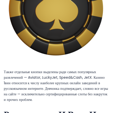
Также отдельные кнопки выделены ради самых популярных
развлечений — Aviator, LuckyJet, Speed&Cash, JetX. Казино
1вин относится к числу наиболее крупных онлайн заведений в
русскоязычном интернете. Девчонка подтверждает, словно все игры
на сайте — исключительно сертифицированные слоты без накруток
и прочих проблем.