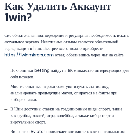
Как Удалить Аккаунт
1win?
Сие обязательная подтверждение и регулярная необходимость искать
актуальное зеркало. Негативные отзывы касаются обязательной
верификации в 1вин. Быстрее всего можно приобрести
https://1winmirrors.com
ответ, обратившись через чат на сайте.
Поклонники betting найдут в БК множество интересующих для
себя исходов.
Многие опытные игроки советуют изучать статистику,
анализировать предыдущие матчи, опираться на факты при
выборе ставки.
В 1Вин доступны ставки на традиционные виды спорта, такие
как футбол, хоккей, игра, волейбол, а также киберспорт и
виртуальный спорт.
Видеоигра Aviator привлекает внимание также оригинальным