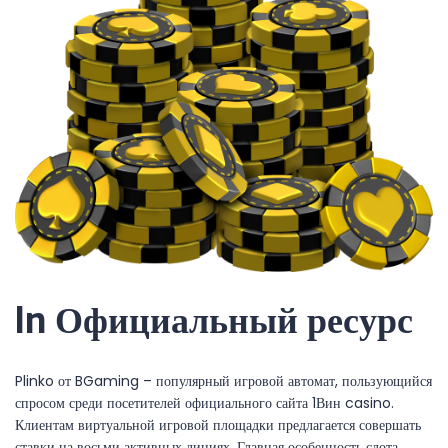
In Официальный ресурс
Plinko от BGaming – популярный игровой автомат, пользующийся
спросом среди посетителей официального сайта 1Вин casino.
Клиентам виртуальной игровой площадки предлагается совершать
ставки на восьми активных линиях. Главная особенность слота