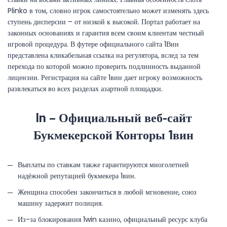
Plinko в том, словно игрок самостоятельно может изменять здесь
ступень дисперсии – от низкой к высокой. Портал работает на
законных основаниях и гарантия всем своим клиентам честный
игровой процедура. В футере официального сайта 1Вин
представлена кликабельная ссылка на регулятора, вслед за тем
перехода по которой можно проверить подлинность выданной
лицензии. Регистрация на сайте 1вин дает игроку возможность
развлекаться во всех разделах азартной площадки.
In – Официальный веб-сайт
Букмекерской Конторы 1вин
Выплаты по ставкам также гарантируются многолетней
надёжной репутацией букмекера 1вин.
Женщина способен закончиться в любой мгновение, союз
машину задержит полиция.
Из-за блокирования 1win казино, официальный ресурс клуба