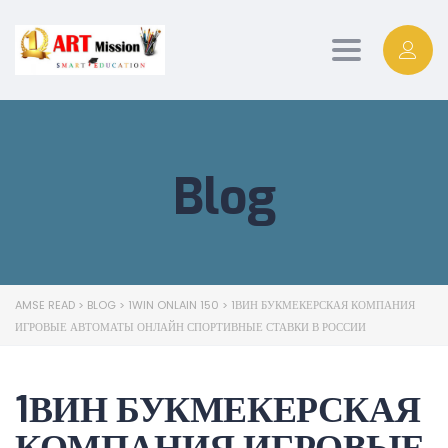
Toggle
navigation
Blog
AMSE READ
>
BLOG
>
1WIN ONLAIN 150
>
1ВИН БУКМЕКЕРСКАЯ КОМПАНИЯ
ИГРОВЫЕ АВТОМАТЫ ОНЛАЙН СПОРТИВНЫЕ СТАВКИ В РОССИИ
1ВИН БУКМЕКЕРСКАЯ