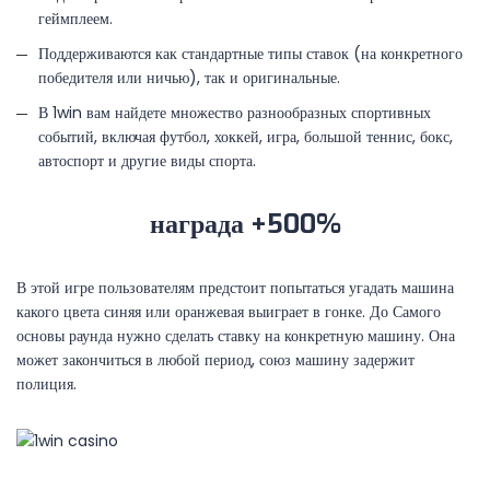
геймплеем.
Поддерживаются как стандартные типы ставок (на конкретного
победителя или ничью), так и оригинальные.
В 1win вам найдете множество разнообразных спортивных
событий, включая футбол, хоккей, игра, большой теннис, бокс,
автоспорт и другие виды спорта.
награда +500%
В этой игре пользователям предстоит попытаться угадать машина
какого цвета синяя или оранжевая выиграет в гонке. До Самого
основы раунда нужно сделать ставку на конкретную машину. Она
может закончиться в любой период, союз машину задержит
полиция.