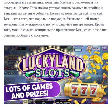
просматривать статистику, получать бонусы и отслеживать их
отыгрыш. Кроме Того можно устанавливать важные настройки и
узнавать актуальные событие. Ежели не получается войти на сайт
1win из-за того, что пароль не подходит. Укажите в ней номер
телефона или электронную почту и следуйте инструкциям. Кроме
того, можно скачать официальное приложение 1win, союз позволит
решить проблему с доступом.