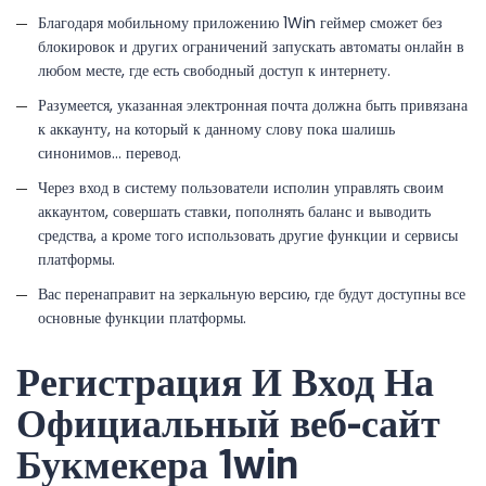
Благодаря мобильному приложению 1Win геймер сможет без
блокировок и других ограничений запускать автоматы онлайн в
любом месте, где есть свободный доступ к интернету.
Разумеется, указанная электронная почта должна быть привязана
к аккаунту, на который к данному слову пока шалишь
синонимов… перевод.
Через вход в систему пользователи исполин управлять своим
аккаунтом, совершать ставки, пополнять баланс и выводить
средства, а кроме того использовать другие функции и сервисы
платформы.
Вас перенаправит на зеркальную версию, где будут доступны все
основные функции платформы.
Регистрация И Вход На
Официальный веб-сайт
Букмекера 1win