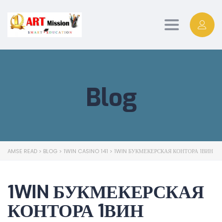
Toggle
navigation
Blog
AMSE READ
>
BLOG
>
1WIN CASINO 141
>
1WIN БУКМЕКЕРСКАЯ КОНТОРА 1ВИН
1WIN БУКМЕКЕРСКАЯ
КОНТОРА 1ВИН