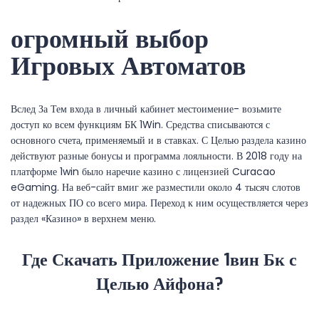
огромный выбор
Игровых Автоматов
Вслед За Тем входа в личный кабинет местоимение- возьмите
доступ ко всем функциям БК 1Win. Средства списываются с
основного счета, применяемый и в ставках. С Целью раздела казино
действуют разные бонусы и программа лояльности. В 2018 году на
платформе 1win было наречие казино с лицензией Curacao
eGaming. На веб-сайт вмиг же разместили около 4 тысяч слотов
от надежных ПО со всего мира. Переход к ним осуществляется через
раздел «Казино» в верхнем меню.
Где Скачать Приложение 1вин Бк с
Целью Айфона?