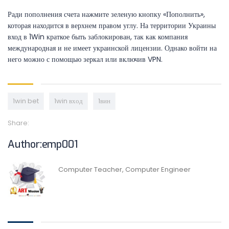
Ради пополнения счета нажмите зеленую кнопку «Пополнить»,
которая находится в верхнем правом углу. На территории Украины
вход в 1Win краткое быть заблокирован, так как компания
международная и не имеет украинской лицензии. Однако войти на
него можно с помощью зеркал или включив VPN.
1win bet
1win вход
1вин
Share:
Author:emp001
Computer Teacher, Computer Engineer