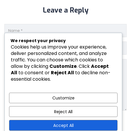
Leave a Reply
We respect your privacy
Cookies help us improve your experience,
deliver personalized content, and analyze
traffic. You can choose which cookies to
allow by clicking
Customize
. Click
Accept
All
to consent or
Reject All
to decline non-
essential cookies.
Customize
Reject All
Accept All