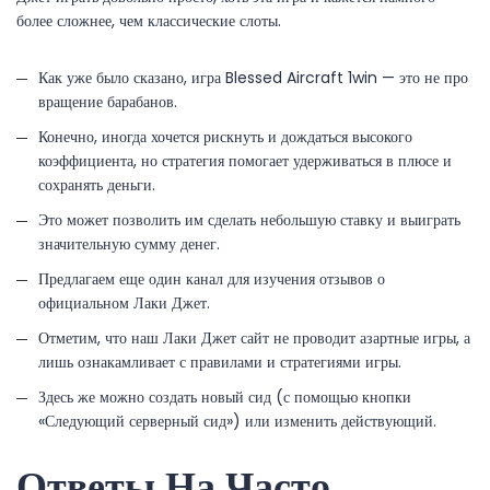
более сложнее, чем классические слоты.
Как уже было сказано, игра Blessed Aircraft 1win — это не про
вращение барабанов.
Конечно, иногда хочется рискнуть и дождаться высокого
коэффициента, но стратегия помогает удерживаться в плюсе и
сохранять деньги.
Это может позволить им сделать небольшую ставку и выиграть
значительную сумму денег.
Предлагаем еще один канал для изучения отзывов о
официальном Лаки Джет.
Отметим, что наш Лаки Джет сайт не проводит азартные игры, а
лишь ознакамливает с правилами и стратегиями игры.
Здесь же можно создать новый сид (с помощью кнопки
«Следующий серверный сид») или изменить действующий.
Ответы На Часто