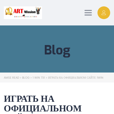
Toggle
navigation
Blog
AMSE READ
>
BLOG
>
1 WIN 731
>
ИГРАТЬ НА ОФИЦИАЛЬНОМ САЙТЕ 1WIN
ИГРАТЬ НА
ОФИЦИАЛЬНОМ