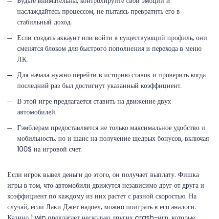
Будьте внимательны, контролируйте свои эмоции и
наслаждайтесь процессом, не пытаясь превратить его в
стабильный доход.
Если создать аккаунт или войти в существующий профиль, они
сменятся блоком для быстрого пополнения и перехода в меню
ЛК.
Для начала нужно перейти в историю ставок и проверить когда
последний раз был достигнут указанный коэффициент.
В этой игре предлагается ставить на движение двух
автомобилей.
Гэмблерам предоставляется не только максимальное удобство и
мобильность, но и шанс на получение щедрых бонусов, включая
100$ на игровой счет.
Если игрок вывел деньги до этого, он получает выплату. Фишка
игры в том, что автомобили движутся независимо друг от друга и
коэффициент по каждому из них растет с разной скоростью. На
случай, если Лаки Джет надоел, можно поиграть в его аналоги.
Казино 1 win предлагает несколько других crash-игр, которые