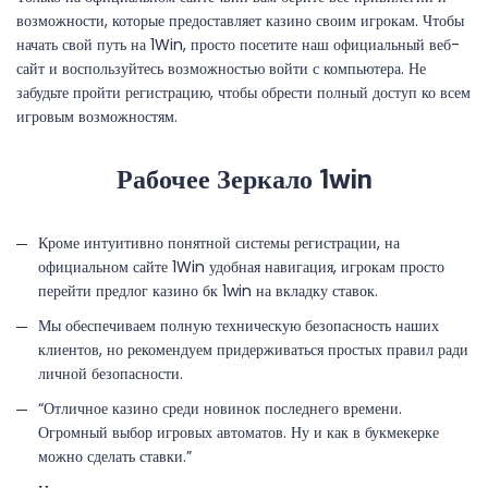
возможности, которые предоставляет казино своим игрокам. Чтобы
начать свой путь на 1Win, просто посетите наш официальный веб-
сайт и воспользуйтесь возможностью войти с компьютера. Не
забудьте пройти регистрацию, чтобы обрести полный доступ ко всем
игровым возможностям.
Рабочее Зеркало 1win
Кроме интуитивно понятной системы регистрации, на
официальном сайте 1Win удобная навигация, игрокам просто
перейти предлог казино бк 1win на вкладку ставок.
Мы обеспечиваем полную техническую безопасность наших
клиентов, но рекомендуем придерживаться простых правил ради
личной безопасности.
“Отличное казино среди новинок последнего времени.
Огромный выбор игровых автоматов. Ну и как в букмекерке
можно сделать ставки.”