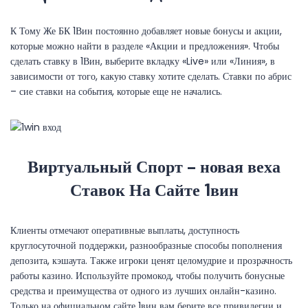
К Тому Же БК 1Вин постоянно добавляет новые бонусы и акции,
которые можно найти в разделе «Акции и предложения». Чтобы
сделать ставку в 1Вин, выберите вкладку «Live» или «Линия», в
зависимости от того, какую ставку хотите сделать. Ставки по абрис
– сие ставки на события, которые еще не начались.
Виртуальный Спорт – новая веха
Ставок На Сайте 1вин
Клиенты отмечают оперативные выплаты, доступность
круглосуточной поддержки, разнообразные способы пополнения
депозита, кэшаута. Также игроки ценят целомудрие и прозрачность
работы казино. Используйте промокод, чтобы получить бонусные
средства и преимущества от одного из лучших онлайн-казино.
Только на официальном сайте 1вин вам берите все привилегии и