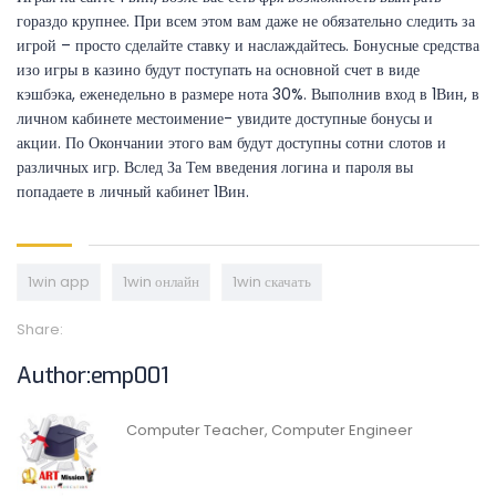
гораздо крупнее. При всем этом вам даже не обязательно следить за
игрой – просто сделайте ставку и наслаждайтесь. Бонусные средства
изо игры в казино будут поступать на основной счет в виде
кэшбэка, еженедельно в размере нота 30%. Выполнив вход в 1Вин, в
личном кабинете местоимение- увидите доступные бонусы и
акции. По Окончании этого вам будут доступны сотни слотов и
различных игр. Вслед За Тем введения логина и пароля вы
попадаете в личный кабинет 1Вин.
1win app
1win онлайн
1win скачать
Share:
Author:emp001
Computer Teacher, Computer Engineer