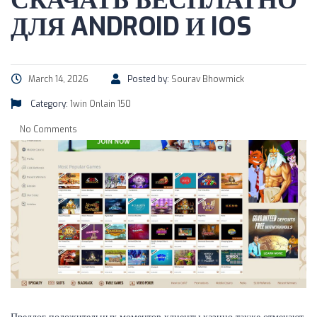
СКАЧАТЬ БЕСПЛАТНО
ДЛЯ ANDROID И IOS
March 14, 2026
Posted by:
Sourav Bhowmick
Category:
1win Onlain 150
No Comments