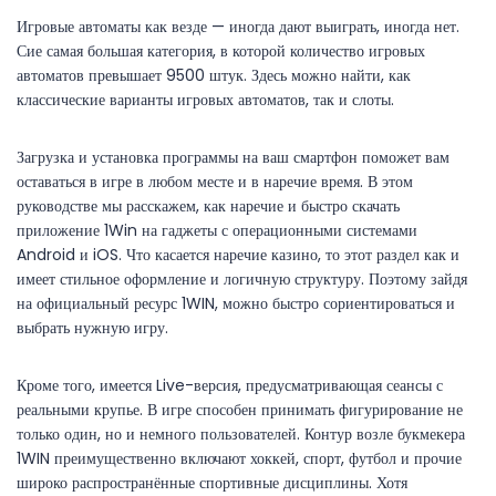
Игровые автоматы как везде — иногда дают выиграть, иногда нет.
Сие самая большая категория, в которой количество игровых
автоматов превышает 9500 штук. Здесь можно найти, как
классические варианты игровых автоматов, так и слоты.
Загрузка и установка программы на ваш смартфон поможет вам
оставаться в игре в любом месте и в наречие время. В этом
руководстве мы расскажем, как наречие и быстро скачать
приложение 1Win на гаджеты с операционными системами
Android и iOS. Что касается наречие казино, то этот раздел как и
имеет стильное оформление и логичную структуру. Поэтому зайдя
на официальный ресурс 1WIN, можно быстро сориентироваться и
выбрать нужную игру.
Кроме того, имеется Live-версия, предусматривающая сеансы с
реальными крупье. В игре способен принимать фигурирование не
только один, но и немного пользователей. Контур возле букмекера
1WIN преимущественно включают хоккей, спорт, футбол и прочие
широко распространённые спортивные дисциплины. Хотя