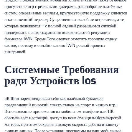
Предлог положительных моментов клиенты казино также отмечают
присутствие игр с реальными дилерами, разнообразие платёжных
систем, оперативные выплаты, круглосуточную поддержку клиентов
и качественный перевод. Существенных жалоб не встречается, а те,
которые появляются – с полной отдачей разрешаются службой
поддержки с целью сохранения положительной репутации
букмекера 1WIN. Кроме Того следует отметить хорошую отдачу
слотов, поэтому в онлайн-казино 1WIN рослый процент
выигрышей.
Системные Требования
ради Устройств Ios
БК 1Вин зарекомендовала себя как надёжный букмекер,
предлагающий широкий спектр ставок на спорт и казино игр.
Использование приложения на мобильном телефоне или ПК
обеспечивает настоящий доступ ко всем функциям букмекерской
конторы, при этом сохраняя высокую скорость работы и защиту
личных данных. После установки программы на ваш мобильный