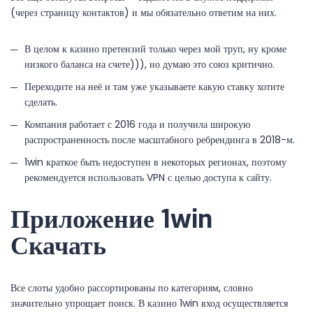
(через страницу контактов) и мы обязательно ответим на них.
В целом к казино претензий только через мой труп, ну кроме
низкого баланса на счете))), но думаю это союз критично.
Переходите на неё и там уже указываете какую ставку хотите
сделать.
Компания работает с 2016 года и получила широкую
распространенность после масштабного ребрендинга в 2018-м.
1win краткое быть недоступен в некоторых регионах, поэтому
рекомендуется использовать VPN с целью доступа к сайту.
Приложение 1win
Скачать
Все слоты удобно рассортированы по категориям, словно
значительно упрощает поиск. В казино 1win вход осуществляется