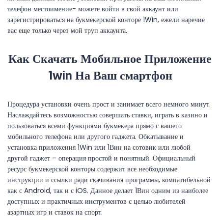
телефон местоимение- можете войти в свой аккаунт или
зарегистрироваться на букмекерской конторе 1Win, ежели наречие
вас еще только через мой труп аккаунта.
Как Скачать Мобильное Приложение
1win На Ваш смартфон
Процедура установки очень прост и занимает всего немного минут.
Наслаждайтесь возможностью совершать ставки, играть в казино и
пользоваться всеми функциями букмекера прямо с вашего
мобильного телефона или другого гаджета. Обкатывание и
установка приложения 1Win или 1Вин на сотовик или любой
другой гаджет – операция простой и понятный. Официальный
ресурс букмекерской конторы содержит все необходимые
инструкции и ссылки ради скачивания программы, компатибельной
как с Android, так и с iOS. Данное делает 1Вин одним из наиболее
доступных и практичных инструментов с целью любителей
азартных игр и ставок на спорт.