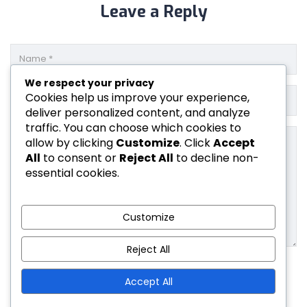
Leave a Reply
We respect your privacy
Cookies help us improve your experience,
deliver personalized content, and analyze
traffic. You can choose which cookies to
allow by clicking
Customize
. Click
Accept
All
to consent or
Reject All
to decline non-
essential cookies.
Customize
Reject All
Accept All