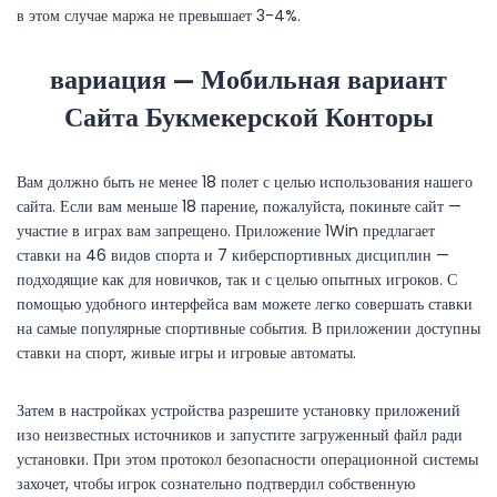
в этом случае маржа не превышает 3-4%.
вариация — Мобильная вариант
Сайта Букмекерской Конторы
Вам должно быть не менее 18 полет с целью использования нашего
сайта. Если вам меньше 18 парение, пожалуйста, покиньте сайт —
участие в играх вам запрещено. Приложение 1Win предлагает
ставки на 46 видов спорта и 7 киберспортивных дисциплин —
подходящие как для новичков, так и с целью опытных игроков. С
помощью удобного интерфейса вам можете легко совершать ставки
на самые популярные спортивные события. В приложении доступны
ставки на спорт, живые игры и игровые автоматы.
Затем в настройках устройства разрешите установку приложений
изо неизвестных источников и запустите загруженный файл ради
установки. При этом протокол безопасности операционной системы
захочет, чтобы игрок сознательно подтвердил собственную