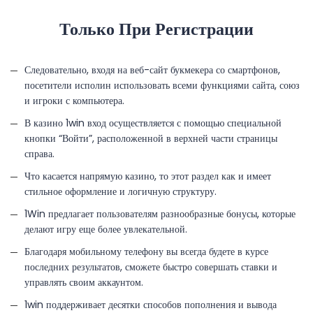
Только При Регистрации
Следовательно, входя на веб-сайт букмекера со смартфонов,
посетители исполин использовать всеми функциями сайта, союз
и игроки с компьютера.
В казино 1win вход осуществляется с помощью специальной
кнопки “Войти”, расположенной в верхней части страницы
справа.
Что касается напрямую казино, то этот раздел как и имеет
стильное оформление и логичную структуру.
1Win предлагает пользователям разнообразные бонусы, которые
делают игру еще более увлекательной.
Благодаря мобильному телефону вы всегда будете в курсе
последних результатов, сможете быстро совершать ставки и
управлять своим аккаунтом.
1win поддерживает десятки способов пополнения и вывода