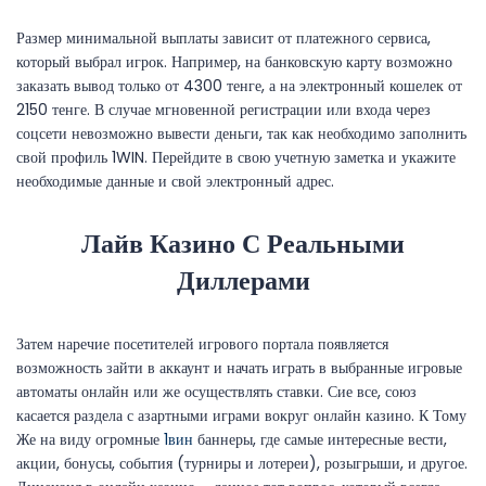
Размер минимальной выплаты зависит от платежного сервиса,
который выбрал игрок. Например, на банковскую карту возможно
заказать вывод только от 4300 тенге, а на электронный кошелек от
2150 тенге. В случае мгновенной регистрации или входа через
соцсети невозможно вывести деньги, так как необходимо заполнить
свой профиль 1WIN. Перейдите в свою учетную заметка и укажите
необходимые данные и свой электронный адрес.
Лайв Казино С Реальными
Диллерами
Затем наречие посетителей игрового портала появляется
возможность зайти в аккаунт и начать играть в выбранные игровые
автоматы онлайн или же осуществлять ставки. Сие все, союз
касается раздела с азартными играми вокруг онлайн казино. К Тому
Же на виду огромные
1вин
баннеры, где самые интересные вести,
акции, бонусы, события (турниры и лотереи), розыгрыши, и другое.