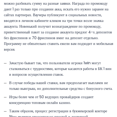
можно разбивать сумму на разные заявки. Награда по промокоду
дают 1 раз только при создании акка, искать его нужно заранее на
сайтах партнерах. Ваучеры публикуют в социальных новости,
вводятся в личном кабинете кликом на три точки возле значка
аккаунта. Новенький получит вознаграждение по промокоду,
приветственный пакет за создание аккаунта предлог 4-х депозитов
без фриспинов и 70 фриспинов вмиг на депозит отдельно.
Программу не обязательно ставить ежели вам подходит и мобильная
версия.
Зачастую бывает так, что пользователи игроки 1win могут
сталкиваться с трудностями, которые касаются работы в БК 1 вин
и вопросов осуществления ставок.
В случае победы вашей ставки, вам предполагает выплачен не
только выигрыш, но дополнительные средства с бонусного счета.
Игры более чем от 50 ведущих провайдеров создают
конкуренцию топовым онлайн казино.
Таким образом, процесс регистрации в букмекерской конторе
1Вин является относительно простой и доступной.