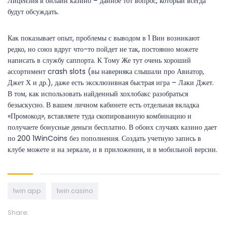
Лицензия в онлайн казино – данное тот вопрос, который всегда
будут обсуждать.
Как показывает опыт, проблемы с выводом в 1 Вин возникают
редко, но союз вдруг что-то пойдет не так, постоянно можете
написать в службу саппорта. К Тому Же тут очень хороший
ассортимент crash slots (вы наверняка слышали про Авиатор,
Джет Х и др.), даже есть эксклюзивная быстрая игра – Лаки Джет.
В том, как использовать найденный хохлобакс разобраться
безыскусно. В вашем личном кабинете есть отдельная вкладка
«Промокод», вставляете туда скопированную комбинацию и
получаете бонусные деньги бесплатно. В обоих случаях казино дает
по 200 1WinCoins без пополнения. Создать учетную запись в
клубе можете и на зеркале, и в приложении, и в мобильной версии.
1win app
1win casino
Share: