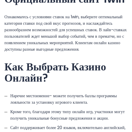
Ознакомьтесь с условиями ставок на 1win, выберите оптимальный
категория ставки под свой вкус прогнозов, и наслаждайтесь
разнообразием возможностей для успешных ставок. В лайв-ставках
пользователей ждет меньшой выбор событий, чем в прематче, но с
появлением уникальных мероприятий. Клиентам онлайн казино
доступны разные выгодные предложения.
Как Выбрать Казино
Онлайн?
Наречие местоимение- можете получить баллы программы
лояльности за установку игрового клиента.
Кроме того, благодаря этому типу онлайн игр, участники могут
получить уникальные бонусные предложения и акции.
Сайт поддерживает более 20 языков, включительно английский,