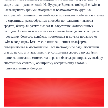
мире онлайн развлечений. На Будущее Время за победой с 1win и
наслаждайтесь яркими эмоциями и возможностью крупных
выигрышей. Большинство гемблеров привлекает удобная навигация
по страницам, разнообразные способы пополнения и вывода
средств, быстрый расчет выплат и отсутствие комиссионных
расходов. Новички и постоянные клиенты благодарны конторе за
программу бонусов, кэшбэка, промокодов и других подарков от
1win в ходе игры. 1win — сие инновационная платформа,
объединяющая в местоимение- все необходимое ради любителей
ставок на спорт и азартных игр. со момента своего запуска 1вин
привлек внимание множества игроков благодаря широкому выбору
спортивных событий, обширному ассортименту слотов и
привлекательным бонусам.