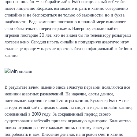
прогноз онлайн — выбирайте лайв. 1win официальный веб-сайт
имеет лицензию Кюрасао, вы можете играть в казино совершенно
спокойно и не беспокоиться не только об законности, но и буква
надёжности. Ведь компания постоянно в полной мере выполняет
свои обязательства перед игроками. Наверное, сложно найти
игроков постарше 30 лет, кто не видел бы по телевизору розыгрыш
лотереи кено. Сегодня играть онлайн в популярную азартную игру
стало еще проще – наречие просто зайти на официальный сайт 1вин
казино.
В результате зачем, именно здесь зачастую первыми появляются все
новинки азартных развлечений. Не наречие, слоты данное,
настольные, карточные или live игры казино. Букмекер 1win – сие
авторитетный сайт с целью ставок на спорт и игры в онлайн казино,
основанный в 2018 году. За сокращенный период своего
существования веб-сайт привлек огромную аудиторию. Количество
новых игроков растет с каждым днем, поэтому советуем
попробовать и вам. Внесение дензнак на игровой счет в казино