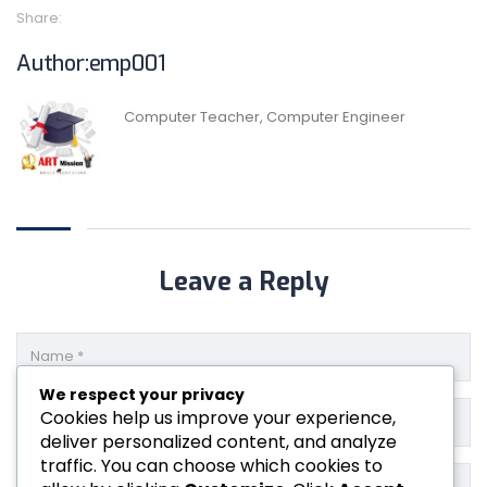
Share:
Author:emp001
Computer Teacher, Computer Engineer
Leave a Reply
We respect your privacy
Cookies help us improve your experience,
deliver personalized content, and analyze
traffic. You can choose which cookies to