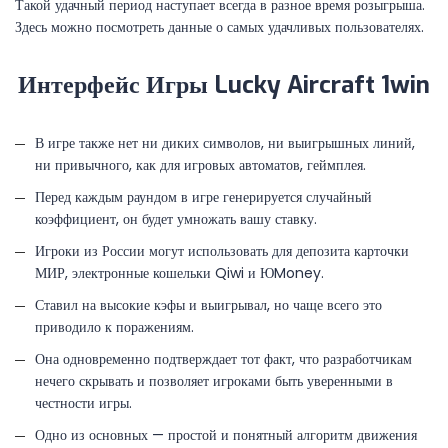
Такой удачный период наступает всегда в разное время розыгрыша.
Здесь можно посмотреть данные о самых удачливых пользователях.
Интерфейс Игры Lucky Aircraft 1win
В игре также нет ни диких символов, ни выигрышных линий,
ни привычного, как для игровых автоматов, геймплея.
Перед каждым раундом в игре генерируется случайный
коэффициент, он будет умножать вашу ставку.
Игроки из России могут использовать для депозита карточки
МИР, электронные кошельки Qiwi и ЮMoney.
Ставил на высокие кэфы и выигрывал, но чаще всего это
приводило к поражениям.
Она одновременно подтверждает тот факт, что разработчикам
нечего скрывать и позволяет игроками быть уверенными в
честности игры.
Одно из основных — простой и понятный алгоритм движения