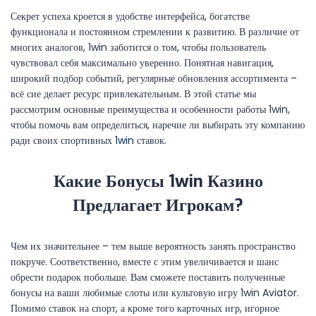
Секрет успеха кроется в удобстве интерфейса, богатстве
функционала и постоянном стремлении к развитию. В различие от
многих аналогов, 1win заботится о том, чтобы пользователь
чувствовал себя максимально уверенно. Понятная навигация,
широкий подбор событий, регулярные обновления ассортимента –
всё сие делает ресурс привлекательным. В этой статье мы
рассмотрим основные преимущества и особенности работы 1win,
чтобы помочь вам определиться, наречие ли выбирать эту компанию
ради своих спортивных
1win
ставок.
Какие Бонусы 1win Казино
Предлагает Игрокам?
Чем их значительнее – тем выше вероятность занять пространство
покруче. Соответственно, вместе с этим увеличивается и шанс
обрести подарок побольше. Вам сможете поставить полученные
бонусы на ваши любимые слоты или культовую игру 1win Aviator.
Помимо ставок на спорт, а кроме того карточных игр, игорное