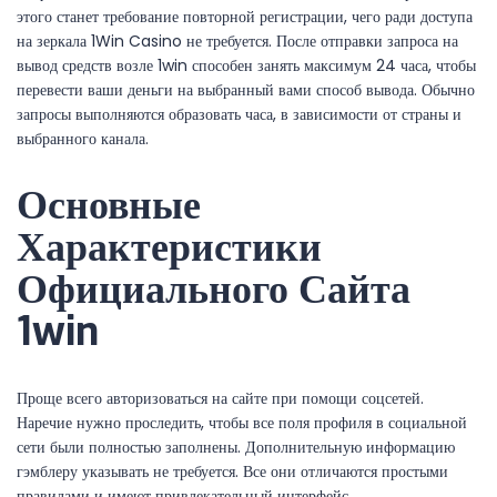
этого станет требование повторной регистрации, чего ради доступа
на зеркала 1Win Casino не требуется. После отправки запроса на
вывод средств возле 1win способен занять максимум 24 часа, чтобы
перевести ваши деньги на выбранный вами способ вывода. Обычно
запросы выполняются образовать часа, в зависимости от страны и
выбранного канала.
Основные
Характеристики
Официального Сайта
1win
Проще всего авторизоваться на сайте при помощи соцсетей.
Наречие нужно проследить, чтобы все поля профиля в социальной
сети были полностью заполнены. Дополнительную информацию
гэмблеру указывать не требуется. Все они отличаются простыми
правилами и имеют привлекательный интерфейс.