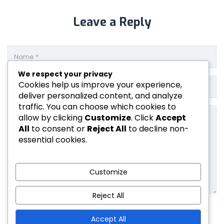
Leave a Reply
We respect your privacy
Cookies help us improve your experience,
deliver personalized content, and analyze
traffic. You can choose which cookies to
allow by clicking
Customize
. Click
Accept
All
to consent or
Reject All
to decline non-
essential cookies.
Customize
Reject All
Accept All