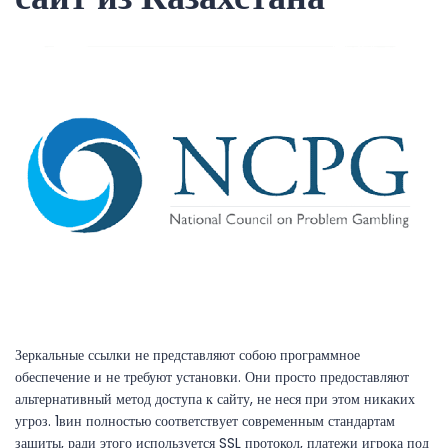
Зеркальные ссылки не представляют собою программное
обеспечение и не требуют установки. Они просто предоставляют
альтернативный метод доступа к сайту, не неся при этом никаких
угроз. 1вин полностью соответствует современным стандартам
защиты, ради этого используется SSL протокол, платежи игрока под