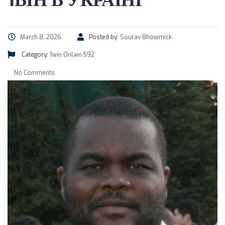
1ВІН В УКРАЇНІ
March 8, 2026
Posted by:
Sourav Bhowmick
Category:
1win Onlain 592
No Comments