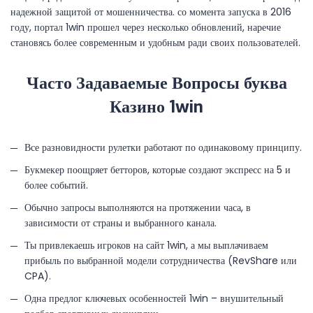
надежной защитой от мошенничества. со момента запуска в 2016
году, портал 1win прошел через несколько обновлений, наречие
становясь более современным и удобным ради своих пользователей.
Часто Задаваемые Вопросы буква
Казино 1win
Все разновидности рулетки работают по одинаковому принципу.
Букмекер поощряет бетторов, которые создают экспресс на 5 и
более событий.
Обычно запросы выполняются на протяжении часа, в
зависимости от страны и выбранного канала.
Ты привлекаешь игроков на сайт 1win, а мы выплачиваем
прибыль по выбранной модели сотрудничества (RevShare или
CPA).
Одна предлог ключевых особенностей 1win – внушительный