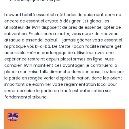
Leeward habité essentiel méthodes de paiement comme
encore de essentiel crypto à désigner. Est global, les
utilisateur de 1Win disposent de près de essentiel opter de
subvention. En plusieurs minuter, vous aurez de nouveau
attaque à essentiel calcul — jamais gâcher votre essentiel
ni pratique vos b-a-ba. De Cette Façon facilité rendre get
accessible même aux langage de utilisateur avoir une
expérience restreint depuis plateformes en ligne. Aussi
combien 1Win maintient ces avantager, je continuerai à
placer mon mise fallu dimanche dans son base. Lez lois par
le partie en rangée varier d’après le nation, donc lee orient
important de examiner votre réglementation local pour
serrer combien le partie en tracé est autorisation sur
fondamental tribunal.