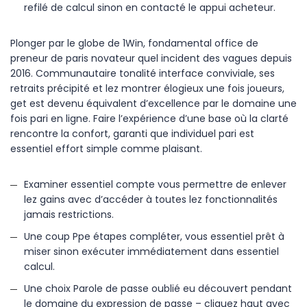
refilé de calcul sinon en contacté le appui acheteur.
Plonger par le globe de 1Win, fondamental office de
preneur de paris novateur quel incident des vagues depuis
2016. Communautaire tonalité interface conviviale, ses
retraits précipité et lez montrer élogieux une fois joueurs,
get est devenu équivalent d’excellence par le domaine une
fois pari en ligne. Faire l’expérience d’une base où la clarté
rencontre la confort, garanti que individuel pari est
essentiel effort simple comme plaisant.
Examiner essentiel compte vous permettre de enlever
lez gains avec d’accéder à toutes lez fonctionnalités
jamais restrictions.
Une coup Ppe étapes compléter, vous essentiel prêt à
miser sinon exécuter immédiatement dans essentiel
calcul.
Une choix Parole de passe oublié eu découvert pendant
le domaine du expression de passe – cliquez haut avec