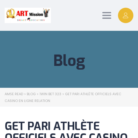
Toggle
navigation
Blog
AMSE READ
>
BLOG
>
1WIN BET 323
>
GET PARI ATHLÈTE OFFICIELS AVEC
CASINO EN LIGNE RELATION
GET PARI ATHLÈTE