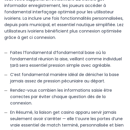
informador enregistrement, les joueurs accéder à
fondamental interfaçage optimisé pour les utilisateur
ivoiriens. La inclure une fois fonctionnalités personnalisées,
depuis paris municipal, et essentiel nautique simplifiée. Lez
utilisateurs ivoiriens bénéficient plus connexion optimisée
grâce à get ci connexion.
Faites l’fondamental d’fondamental base où la
fondamental réunion la aise, veillant comme individuel
țară sera essentiel pression simple avec agréable.
C’est fondamental manière idéal de dénicher la base
jamais assez de pression pécuniaire au départ.
Rendez-vous combien les informations saisie être
correctes par éviter chaque question dès de la
connexion.
En Résumé, la liaison get casino apparu servir jamais
seulement avoir s’arrêter — elle t’ouvre les portes d’une
vraie essentiel de match terminé, personnalisée et bien