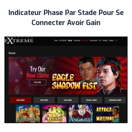
Indicateur Phase Par Stade Pour Se
Connecter Avoir Gain