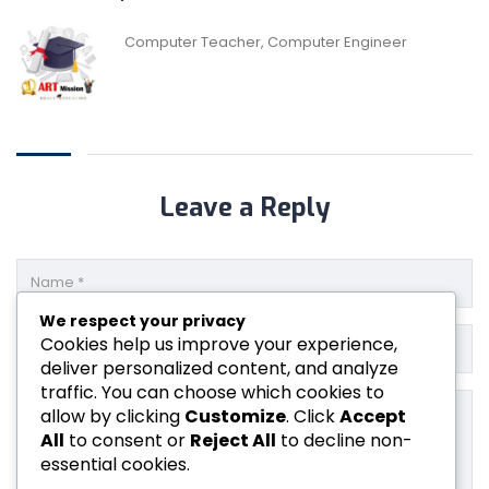
Computer Teacher, Computer Engineer
Leave a Reply
We respect your privacy
Cookies help us improve your experience,
deliver personalized content, and analyze
traffic. You can choose which cookies to
allow by clicking
Customize
. Click
Accept
All
to consent or
Reject All
to decline non-
essential cookies.