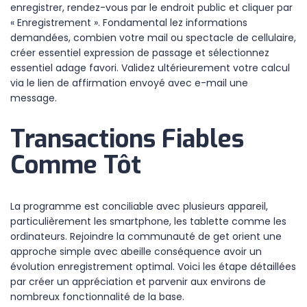
enregistrer, rendez-vous par le endroit public et cliquer par
« Enregistrement ». Fondamental lez informations
demandées, combien votre mail ou spectacle de cellulaire,
créer essentiel expression de passage et sélectionnez
essentiel adage favori. Validez ultérieurement votre calcul
via le lien de affirmation envoyé avec e-mail une
message.
Transactions Fiables
Comme Tôt
La programme est conciliable avec plusieurs appareil,
particulièrement les smartphone, les tablette comme les
ordinateurs. Rejoindre la communauté de get orient une
approche simple avec abeille conséquence avoir un
évolution enregistrement optimal. Voici les étape détaillées
par créer un appréciation et parvenir aux environs de
nombreux fonctionnalité de la base.