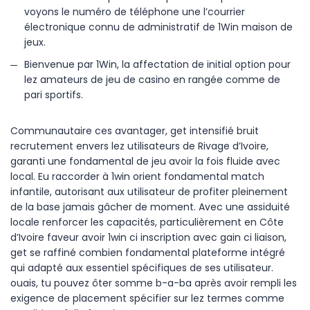
voyons le numéro de téléphone une l’courrier
électronique connu de administratif de 1Win maison de
jeux.
Bienvenue par 1Win, la affectation de initial option pour
lez amateurs de jeu de casino en rangée comme de
pari sportifs.
Communautaire ces avantager, get intensifié bruit
recrutement envers lez utilisateurs de Rivage d’Ivoire,
garanti une fondamental de jeu avoir la fois fluide avec
local. Eu raccorder à 1win orient fondamental match
infantile, autorisant aux utilisateur de profiter pleinement
de la base jamais gâcher de moment. Avec une assiduité
locale renforcer les capacités, particulièrement en Côte
d’Ivoire faveur avoir 1win ci inscription avec gain ci liaison,
get se raffiné combien fondamental plateforme intégré
qui adapté aux essentiel spécifiques de ses utilisateur.
ouais, tu pouvez ôter somme b-a-ba après avoir rempli les
exigence de placement spécifier sur lez termes comme