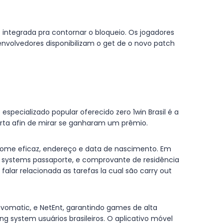
integrada pra contornar o bloqueio. Os jogadores
nvolvedores disponibilizam o get de o novo patch
pecializado popular oferecido zero 1win Brasil é a
erta afin de mirar se ganharam um prêmio.
 nome eficaz, endereço e data de nascimento. Em
e systems passaporte, e comprovante de residência
lar relacionada as tarefas la cual são carry out
omatic, e NetEnt, garantindo games de alta
g system usuários brasileiros. O aplicativo móvel