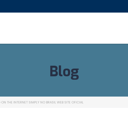
Blog
ON THE INTERNET SIMPLY NO BRASIL WEB SITE OFICIAL