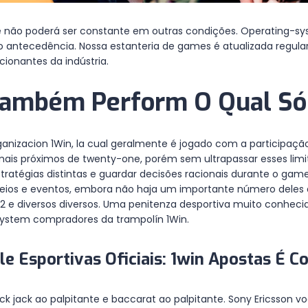
le não poderá ser constante em outras condições. Operating-s
o antecedência. Nossa estanteria de games é atualizada regular
ionantes da indústria.
 Também Perform O Qual Só
nizacion 1Win, la cual geralmente é jogado com a participação 
s próximos de twenty-one, porém sem ultrapassar esses limites
 estratégias distintas e guardar decisões racionais durante o gam
eios e eventos, embora não haja um importante número deles 
e 12 e diversos diversos. Uma penitenza desportiva muito conhe
-system compradores da trampolín 1Win.
e Esportivas Oficiais: 1win Apostas É C
k jack ao palpitante e baccarat ao palpitante. Sony Ericsson v