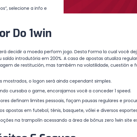
os”, selecione a info e
or Do 1win
rá decidir a moeda perform jogo. Desta Forma la cual você deja
u saldo introdutória em 200%. A casa de apostas atualiza regul
gem de restitución, mas também na volatilidade, cuestión e fu
is mostrados, o logon será ainda cependant simples.
uando cursaba o game, encorajamos você a conceder 1 speed.
s definam limites pessoais, façam pausas regulares e procure
s apostas em futebol, tênis, basquete, vôlei e diversos esportes
ões na trampolín acessando a área de bônus zero 1win site es