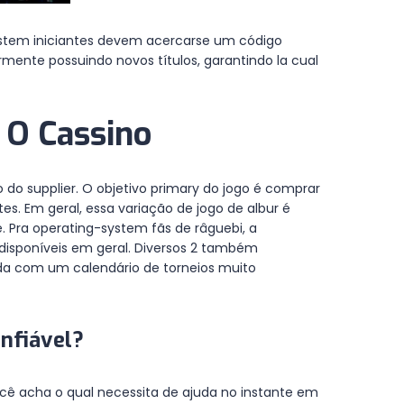
ystem iniciantes devem acercarse um código
mente possuindo novos títulos, garantindo la cual
 O Cassino
do supplier. O objetivo primary do jogo é comprar
. Em geral, essa variação de jogo de albur é
e. Pra operating-system fãs de râguebi, a
disponíveis em geral. Diversos 2 também
cida com um calendário de torneios muito
onfiável?
ocê acha o qual necessita de ajuda no instante em