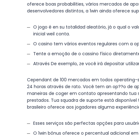
oferece boas probabilities, vários mercados de ap
desenvolvedores distintos, a 1win ainda oferece supor
O jogo é en su totalidad aleatório, já o qual o v
inicial weil conta.
O casino tem vários eventos regulares com a op
Tente a emoção de o cassino físico diretamente
Através De exemplo, ze você irá depositar utili
Cependant de 100 mercados em todos operating-syst
24 horas através de rato. Você tem an op??o de ap
maneiras de coger em contato apresentando tua s
prestados. Tua squadra de suporte está disponível t
brasileiro oferece aos jogadores alguma experiên
Esses serviços são perfectas opções para usuár
O 1win bônus oferece o percentual adicional em 