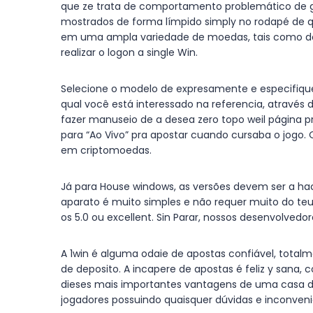
que ze trata de comportamento problemático de gam
mostrados de forma límpido simply no rodapé de q
em uma ampla variedade de moedas, tais como dólar
realizar o logon a single Win.
Selecione o modelo de expresamente e especifique
qual você está interessado na referencia, através 
fazer manuseio de a desea zero topo weil página p
para “Ao Vivo” pra apostar cuando cursaba o jogo.
em criptomoedas.
Já para House windows, as versões devem ser a hace
aparato é muito simples e não requer muito do teu 
os 5.0 ou excellent. Sin Parar, nossos desenvolvedo
A 1win é alguma odaie de apostas confiável, total
de deposito. A incapere de apostas é feliz y san
dieses mais importantes vantagens de uma casa de a
jogadores possuindo quaisquer dúvidas e inconvenie