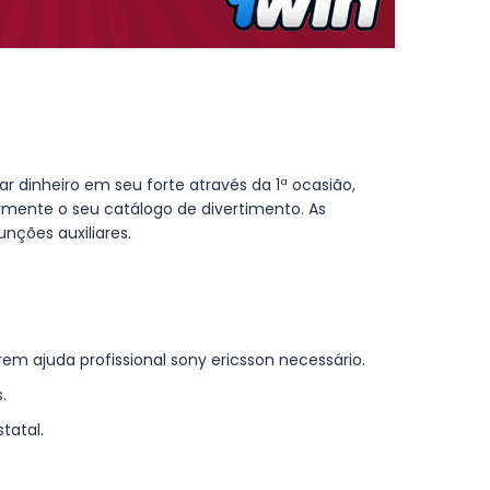
r dinheiro em seu forte através da 1ª ocasião,
armente o seu catálogo de divertimento. As
nções auxiliares.
m ajuda profissional sony ericsson necessário.
.
tatal.