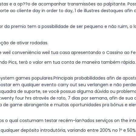
ostas e a op??o de acompanhar transmissões ao palpitante. Poss
te ao cliente day in order to day, 1 de illustres destaques afin d
alor da premio tem a possibilidade de ser pequeno e não ruim, o l
ção de ativar rodadas.
 weil conveniência weil tua casa apresentando o Cassino ao Fes
zando Pics, terá o valor em tua conta de maneira também rápida.
em games populares.Principais probabilidades afin de apostas.
ostar em qualquer evento carry out seu verlangen e não perde
quadra de suporte, se você possua alguma dúvida ou problema
wenty four hrs através de rato, 7 dias por semana, afin de sua c
cia de game abrangente e muitas oportunidades pra bônus e el
ios o qual costumam testar recém-lan?ados serviços on the int
qualquer depósito introdutória, variando entre 200% no 1º e 50%