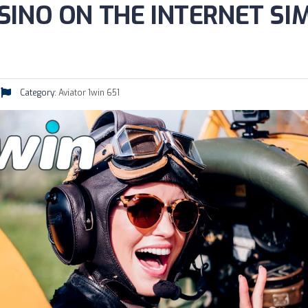
SINO ON THE INTERNET SI
Category:
Aviator 1win 651