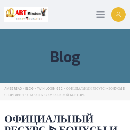
Toggle
navigation
Blog
AMSE READ
>
BLOG
>
1WIN LOGIN 652
>
ОФИЦИАЛЬНЫЙ РЕСУРС ᐉ БОНУСЫ И
СПОРТИВНЫЕ СТАВКИ В БУКМЕКЕРСКОЙ КОНТОРЕ
ОФИЦИАЛЬНЫЙ