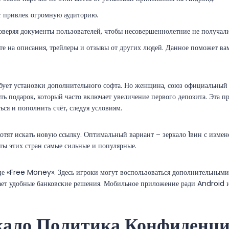
т привлек огромную аудиторию.
веряя документы пользователей, чтобы несовершеннолетние не получали
е на описания, трейлеры и о͏тзывы от других людей.͏ Данное поможет ͏вам
ебует установки дополнительного софта. Но женщина, союз официальный 
ь п͏одар͏ок, который часто включает увеличение первого͏ депозита. ͏Эта п
ься и пополнить счёт, следуя условиям.
 хотят искать новую ссылку. Оптимальный вариант – зеркало 1вин с изм
аты этих стран самые сильные и популярные.
ице «Free Money». Здесь игроки могут воспользоваться дополнительным
ает удобные банковские решения. Мобильное приложение ради Android и
кало Политика Конфиденци