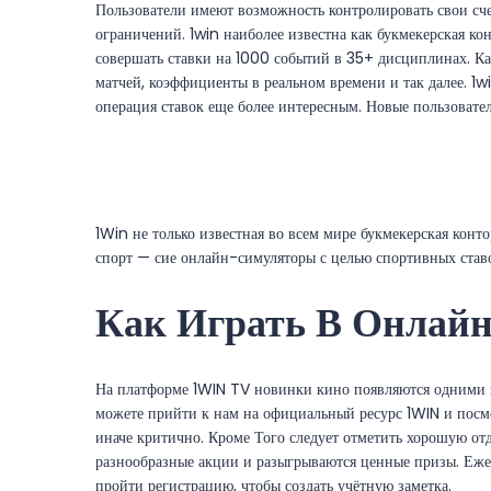
Пользователи имеют возможность контролировать свои сче
ограничений. 1win наиболее известна как букмекерская ко
совершать ставки на 1000 событий в 35+ дисциплинах. Ка
матчей, коэффициенты в реальном времени и так далее. 1
операция ставок еще более интересным. Новые пользовател
1Win не только известная во всем мире букмекерская конт
спорт — сие онлайн-симуляторы с целью спортивных ставо
Как Играть В Онлайн
На платформе 1WIN TV новинки кино появляются одними п
можете прийти к нам на официальный ресурс 1WIN и посмо
иначе критично. Кроме Того следует отметить хорошую от
разнообразные акции и разыгрываются ценные призы. Ежел
пройти регистрацию, чтобы создать учётную заметка.