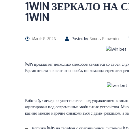
1WIN ЗЕРКАЛО НА
1WIN
March 8, 2026
Posted by:
Sourav Bhowmick
1win предлагает несколько способов связаться со своей 
Время ответа зависит от способа, но команда стремится ре
Работа букмекера осуществляется под управлением компан
адаптирован под современные мобильные устройства. Мног
казино можно наречие ознакомиться с демо-режимом, а за
Загрузка 1win на телефон с операционной системой iO