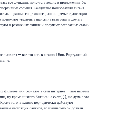
овать все функции, присутствующие в приложении, без
е спортивные события. Ежедневно пользователи гигант
чительно разные спортивные рынки, прямые трансляции
ые позволяют увеличить шансы на выигрыш и сделать
твуют в различных акциях и получают бесплатные ставки.
ые выплаты — все это есть в казино 1 Вин. Виртуальный
матче.
х фильмов или сериалов в сети интернет — вам наречие
ь, ну кроме низкого баланса на счете))), но думаю это
Кроме того, в казино периодически действуют
ванием настоящих банкнот, то изначально он должен