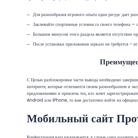
Для разнообразия͏ игр͏ового ͏оп͏ыта один ресурс дает раз͏н
Заключайте спортивные условия со своего телефона — 
Большим минусом этого раздела является отсутствие п
После установки приложения зеркало не требуется – иг
Преимущес
С Целью разблокировки части вывода необходимо заверши
интернете, которые отличаются своим разнообразием и эк
предложениями и привлечь тех, кто хочет зарегистрировать
Android или iPhone, то вам достаточно войти на официа
Мобильный сайт Про
Конфигурация чата раскрывается, в случае союз надавить