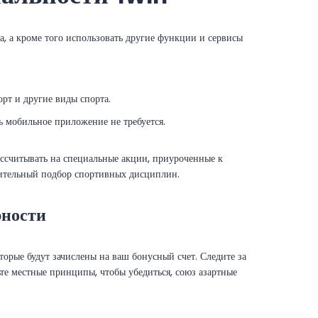
а, а кроме того использовать другие функции и сервисы
орт и другие виды спорта.
ть мобильное приложение не требуется.
рассчитывать на специальные акции, приуроченные к
ительный подбор спортивных дисциплин.
рности
торые будут зачислены на ваш бонусный счет. Следите за
е местные принципы, чтобы убедиться, союз азартные