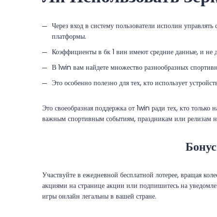
Через вход в систему пользователи исполин управлять 
платформы.
Коэффициенты в бк 1 вин имеют средние данные, и не д
В 1win вам найдете множество разнообразных спортивны
Это особенно полезно для тех, кто использует устройст
Это своеобразная поддержка от 1win ради тех, кто только
важным спортивным событиям, праздникам или релизам н
Бонус
Участвуйте в ежедневной бесплатной лотерее, вращая коле
акциями на странице акции или подпишитесь на уведомлен
игры онлайн легальны в вашей стране.