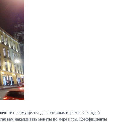
срочные преимущества для активных игроков. С каждой
могая вам накапливать монеты по мере игры. Коэффициенты