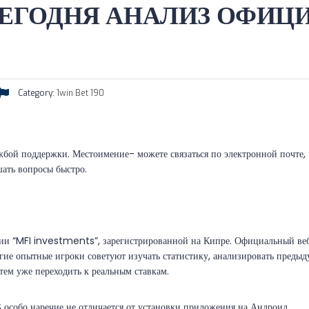
 СЕГОДНЯ АНАЛИЗ ОФИЦ
Category:
1win Bet 190
службой поддержки. Местоимение- можете связаться по электронной почте
шать вопросы быстро.
ии “MFI investments”, зарегистрированной на Кипре. Официальный веб-
ие опытные игроки советуют изучать статистику, анализировать предыду
тем уже переходить к реальным ставкам.
S особо наречие не отличается от установки приложения на Андроид.